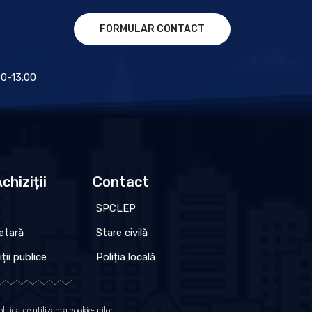
FORMULAR CONTACT
.00-13.00
chiziții
Contact
SPCLEP
etară
Stare civilă
iții publice
Poliția locală
olitica de utilizare a cookie-urilor