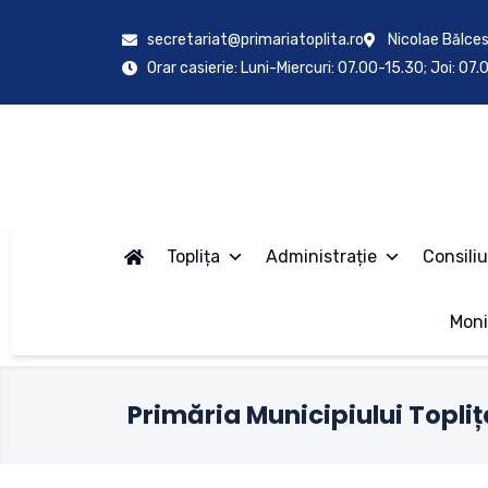
secretariat@primariatoplita.ro
Nicolae Bălces
Orar casierie: Luni-Miercuri: 07.00-15.30; Joi: 07
Toplița
Administrație
Consiliu
Moni
Primăria Municipiului Topliț