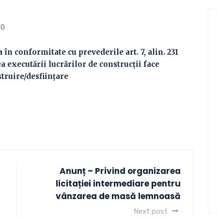
0
în conformitate cu prevederile art. 7, alin. 231
ea executării lucrărilor de construcţii face
truire/desființare
Anunț – Privind organizarea
licitației intermediare pentru
vânzarea de masă lemnoasă
Next post