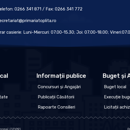
elefon: 0266 341 871 / Fax: 0266 341 772
ecretariat@primariatoplita.ro
rar casierie: Luni-Miercuri: 07.00-15.30; Joi: 07.00-18.00; Vineri:07
ocal
Informații publice
Buget și A
Concursuri și Angajări
Buget local
tate
Publicații Căsătorii
Execuție bug
Rapoarte Consilieri
Licitații achiz
ersonal (GDPR)
P