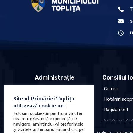
T
s
O
Administrație
Consiliul l
Conducere
Comisii
Site-ul Primăriei Toplița
Organigrama
Hotărâri adop
utilizează cookie-uri
Regulament
Regulament
Folosim cookie-uri pentru a vă oferi
cea mai relevantă experiență de
navigare, amintindu-vă preferințele
și vizitele anterioare. Făcând clic pe
Protecția datelor cu caracter p