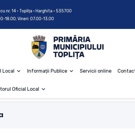
cu nr. 14 • Toplița • Harghita • 535700
.00-18.00; Vineri: 07.00-13.00
l Local
Informații Publice
Servicii online
Contac
torul Oficial Local
a