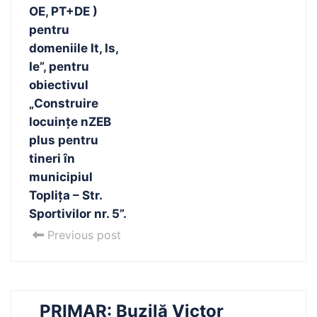
OE, PT+DE )
pentru
domeniile It, Is,
Ie”, pentru
obiectivul
„Construire
locuințe nZEB
plus pentru
tineri în
municipiul
Toplița – Str.
Sportivilor nr. 5”.
Previous post
PRIMAR: Buzilă Victor