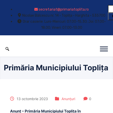
secretariat@primariatoplita.ro
Nicolae Bălcescu nr. 14 • Toplița • Harghita • 535700
Orar casierie: Luni-Miercuri: 07.00-15.30; Joi: 07.00-
18.00; Vineri: 07.00-13.00
Primăria Municipiului Toplița
13 octombrie 2023
Anunțuri
0
Anunț – Primăria Municipiului Toplița în