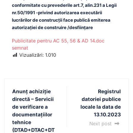
conformitate cu prevederile art.7, alin.231 a Legii
nr.50/1991 -privind autorizarea executării
lucrărilor de construcţii face publică emiterea
autorizaţiei de construire /desființare
Publicitate pentru AC 55, 56 & AD 14.doc
semnat
Vizualizări:
1.010
Anunț achiziție
Registrul
directă – Servicii
datoriei publice
de verificare a
locale la data de
documentațiilor
13.10.2023
tehnice
Next post
(DTAD+DTAC+DT