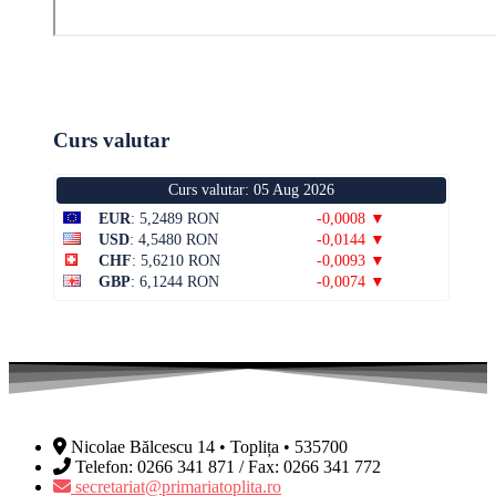
Curs valutar
Curs valutar: 05 Aug 2026
EUR
: 5,2489 RON
-0,0008 ▼
USD
: 4,5480 RON
-0,0144 ▼
CHF
: 5,6210 RON
-0,0093 ▼
GBP
: 6,1244 RON
-0,0074 ▼
Nicolae Bălcescu 14 • Toplița • 535700
Telefon: 0266 341 871 / Fax: 0266 341 772
secretariat@primariatoplita.ro