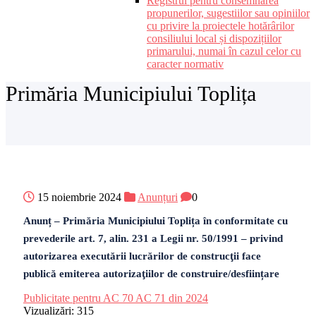
Registrul pentru consemnarea
propunerilor, sugestiilor sau opiniilor
cu privire la proiectele hotărârilor
consiliului local și dispozițiilor
primarului, numai în cazul celor cu
caracter normativ
Primăria Municipiului Toplița
15 noiembrie 2024
Anunțuri
0
Anunț – Primăria Municipiului Toplița în conformitate cu
prevederile art. 7, alin. 231 a Legii nr. 50/1991 – privind
autorizarea executării lucrărilor de construcţii face
publică emiterea autorizaţiilor de construire/desființare
Publicitate pentru AC 70 AC 71 din 2024
Vizualizări:
315