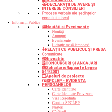
DECLARAȚII DE AVERE ȘI
INTERESE CONSILIERI
Procese verbale ale ședințelor
consiliului local
Informații Publice
Noutăți și Evenimente
Noutăți
Anunțuri
Evenimente
Licitație masă lemnoasă
RELAȚII CU PUBLICUL ȘI PRESA
Comunicate
Investiții
CONCURSURI ȘI ANGAJĂRI
Solicitare/Rapoarte Legea
544/2001
Apeluri de proiecte
SPCLEP - EVIDENȚA
PERSOANELOR
Carte Identitate
Carte Identitate Provizorie
Viză Reședință
Contact SPCLEP
Nașteri
Căsătorii