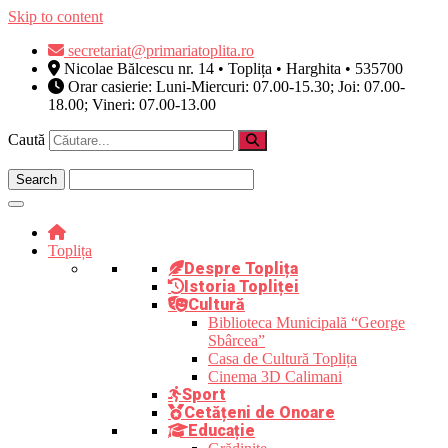
Skip to content
secretariat@primariatoplita.ro
Nicolae Bălcescu nr. 14 • Toplița • Harghita • 535700
Orar casierie: Luni-Miercuri: 07.00-15.30; Joi: 07.00-
18.00; Vineri: 07.00-13.00
Caută
Toplița
Despre Toplița
Istoria Topliței
Cultură
Biblioteca Municipală “George
Sbârcea”
Casa de Cultură Toplița
Cinema 3D Calimani
Sport
Cetățeni de Onoare
Educație