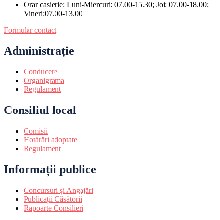
Orar casierie: Luni-Miercuri: 07.00-15.30; Joi: 07.00-18.00;
Vineri:07.00-13.00
Formular contact
Administrație
Conducere
Organigrama
Regulament
Consiliul local
Comisii
Hotărâri adoptate
Regulament
Informații publice
Concursuri și Angajări
Publicații Căsătorii
Rapoarte Consilieri