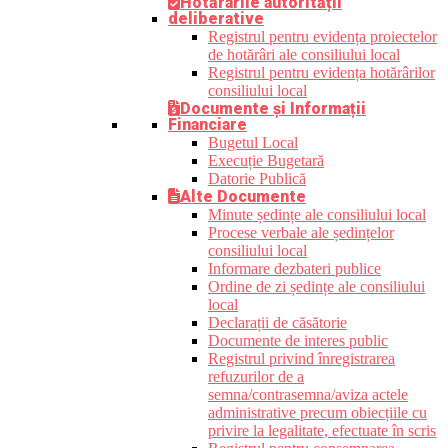
Hotărârile autorității
deliberative
Registrul pentru evidența proiectelor
de hotărâri ale consiliului local
Registrul pentru evidența hotărârilor
consiliului local
Documente și Informații
Financiare
Bugetul Local
Execuție Bugetară
Datorie Publică
Alte Documente
Minute ședințe ale consiliului local
Procese verbale ale ședințelor
consiliului local
Informare dezbateri publice
Ordine de zi ședințe ale consiliului
local
Declarații de căsătorie
Documente de interes public
Registrul privind înregistrarea
refuzurilor de a
semna/contrasemna/aviza actele
administrative precum obiecțiile cu
privire la legalitate, efectuate în scris