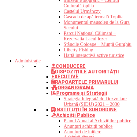
Muzeul Etnografic – Centrul
Cultural Toplița
Castelul Urmánczy
Cascada de apă termală Toplița
Monumentul-mausoleu de la Gura
Secului
Parcul Național Călimani –
Rezervația Lacul Iezer
Stâncile Coloape – Munții Gurghiu
Liberty Fishing
Hartă interactivă active turistice
Administrație
CONDUCERE
DISPOZIȚIILE AUTORITĂȚII
EXECUTIVE
RAPOARTELE PRIMARULUI
ORGANIGRAMA
Programe și Strategii
Strategia Integrată de Dezvoltare
Urbană (SIDU) 2021 – 2030
INSTITUȚII ÎN SUBORDINE
Achiziții Publice
Planul Anual al Achizițiilor publice
Anunțuri achiziții publice
Anunțuri de inițiere