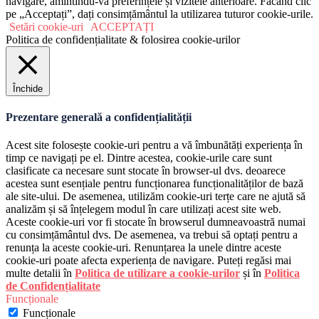
navigare, amintindu-vă preferințele și vizitele anterioare. Făcând clic
pe „Acceptați”, dați consimțământul la utilizarea tuturor cookie-urile.
Setări cookie-uri
ACCEPTAȚI
Politica de confidențialitate & folosirea cookie-urilor
Închide
Prezentare generală a confidențialității
Acest site folosește cookie-uri pentru a vă îmbunătăți experiența în
timp ce navigați pe el. Dintre acestea, cookie-urile care sunt
clasificate ca necesare sunt stocate în browser-ul dvs. deoarece
acestea sunt esențiale pentru funcționarea funcționalităților de bază
ale site-ului. De asemenea, utilizăm cookie-uri terțe care ne ajută să
analizăm și să înțelegem modul în care utilizați acest site web.
Aceste cookie-uri vor fi stocate în browserul dumneavoastră numai
cu consimțământul dvs. De asemenea, va trebui să optați pentru a
renunța la aceste cookie-uri. Renunțarea la unele dintre aceste
cookie-uri poate afecta experiența de navigare. Puteți regăsi mai
multe detalii în
Politica de utilizare a cookie-urilor
și în
Politica
de Confidențialitate
Funcționale
Funcționale