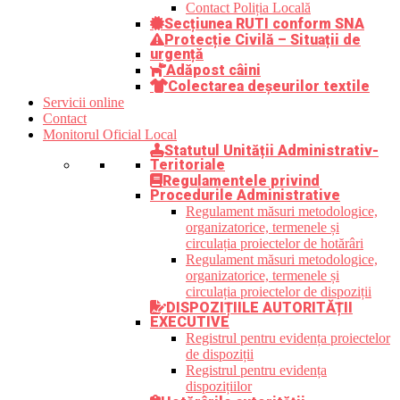
Contact Poliția Locală
Secțiunea RUTI conform SNA
Protecție Civilă – Situații de
urgență
Adăpost câini
Colectarea deșeurilor textile
Servicii online
Contact
Monitorul Oficial Local
Statutul Unității Administrativ-
Teritoriale
Regulamentele privind
Procedurile Administrative
Regulament măsuri metodologice,
organizatorice, termenele și
circulația proiectelor de hotărâri
Regulament măsuri metodologice,
organizatorice, termenele și
circulația proiectelor de dispoziții
DISPOZIȚIILE AUTORITĂȚII
EXECUTIVE
Registrul pentru evidența proiectelor
de dispoziții
Registrul pentru evidența
dispozițiilor