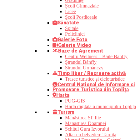
Grădinițe
Școli Gimnaziale
Licee
Școli Postliceale
Sănătate
Spitale
Policlinici
Galerie Foto
Galerie Video
Baze de Agrement
Centru Wellness – Băile Banffy
Ștrandul Bánffy
Ștrandul Urmánczy
Timp liber / Recreere activă
Trasee turistice şi cicloturistice
Centrul Național de Informare si
Promovare Turistica din Toplița
Harta
PUG-GIS
Harta digitală a municipiului Toplița
Turism
Mânăstirea Sf. Ilie
Manastirea Doamnei
Schitul Gura Izvorului
Altar cu belvedere Tarnița