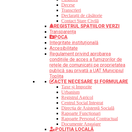
Decese
Transcrieri
Declarații de căsătorie
Contact Stare Civilă
REGISTRUL SPAȚIILOR VERZI
Transparența
POCA
Integritate instituțională
Accesibilitate
Regulament privind aprobarea
condițiile de acces a furnizorilor de
rețele de comunicații pe proprietatea
publică sau privată a UAT Municipiul
Toplița
ACTE NECESARE ȘI FORMULARE
Taxe și Impozite
Urbanism
Registrul Agricol
Centrul Social Integrat
Direcția de Asistență Socială
Rapoarte Funcționari
Rapoarte Personal Contractual
Documente Angajare
POLIȚIA LOCALĂ