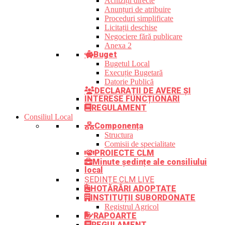
Achiziții directe
Anunțuri de atribuire
Proceduri simplificate
Licitații deschise
Negociere fără publicare
Anexa 2
Buget
Bugetul Local
Execuție Bugetară
Datorie Publică
DECLARAȚII DE AVERE ȘI
INTERESE FUNCȚIONARI
REGULAMENT
Consiliul Local
Componența
Structura
Comisii de specialitate
PROIECTE CLM
Minute ședințe ale consiliului
local
ȘEDINȚE CLM LIVE
HOTĂRÂRI ADOPTATE
INSTITUȚII SUBORDONATE
Registrul Agricol
RAPOARTE
REGULAMENT