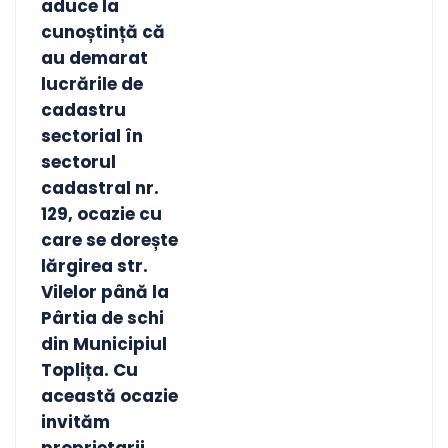
aduce la
cunoștință că
au demarat
lucrările de
cadastru
sectorial în
sectorul
cadastral nr.
129, ocazie cu
care se dorește
lărgirea str.
Vilelor până la
Pârtia de schi
din Municipiul
Toplița. Cu
această ocazie
invităm
proprietarii