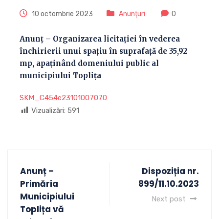
10 octombrie 2023
Anunțuri
0
Anunț – Organizarea licitației în vederea
închirierii unui spațiu în suprafață de 35,92
mp, apaținând domeniului public al
municipiului Toplița
SKM_C454e23101007070
Vizualizări:
591
Anunț –
Dispoziția nr.
Primăria
899/11.10.2023
Municipiului
Next post
Toplița vă