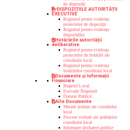
de dispoziții
DISPOZIȚIILE AUTORITĂȚII
EXECUTIVE
Registrul pentru evidența
proiectelor de dispoziții
Registrul pentru evidența
dispozițiilor
Hotărârile autorității
deliberative
Registrul pentru evidența
proiectelor de hotărâri ale
consiliului local
Registrul pentru evidența
hotărârilor consiliului local
Documente și Informații
Financiare
Bugetul Local
Execuție Bugetară
Datorie Publică
Alte Documente
Minute ședințe ale consiliului
local
Procese verbale ale ședințelor
consiliului local
Informare dezbateri publice