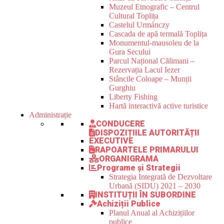
Muzeul Etnografic – Centrul
Cultural Toplița
Castelul Urmánczy
Cascada de apă termală Toplița
Monumentul-mausoleu de la
Gura Secului
Parcul Național Călimani –
Rezervația Lacul Iezer
Stâncile Coloape – Munții
Gurghiu
Liberty Fishing
Hartă interactivă active turistice
Administrație
CONDUCERE
DISPOZIȚIILE AUTORITĂȚII
EXECUTIVE
RAPOARTELE PRIMARULUI
ORGANIGRAMA
Programe și Strategii
Strategia Integrată de Dezvoltare
Urbană (SIDU) 2021 – 2030
INSTITUȚII ÎN SUBORDINE
Achiziții Publice
Planul Anual al Achizițiilor
publice