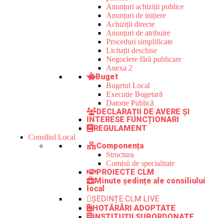
Anunțuri achiziții publice
Anunțuri de inițiere
Achiziții directe
Anunțuri de atribuire
Proceduri simplificate
Licitații deschise
Negociere fără publicare
Anexa 2
Buget
Bugetul Local
Execuție Bugetară
Datorie Publică
DECLARAȚII DE AVERE ȘI
INTERESE FUNCȚIONARI
REGULAMENT
Consiliul Local
Componența
Structura
Comisii de specialitate
PROIECTE CLM
Minute ședințe ale consiliului
local
ȘEDINȚE CLM LIVE
HOTĂRÂRI ADOPTATE
INSTITUȚII SUBORDONATE