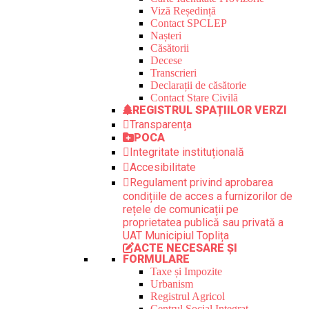
Viză Reședință
Contact SPCLEP
Nașteri
Căsătorii
Decese
Transcrieri
Declarații de căsătorie
Contact Stare Civilă
REGISTRUL SPAȚIILOR VERZI
Transparența
POCA
Integritate instituțională
Accesibilitate
Regulament privind aprobarea
condițiile de acces a furnizorilor de
rețele de comunicații pe
proprietatea publică sau privată a
UAT Municipiul Toplița
ACTE NECESARE ȘI
FORMULARE
Taxe și Impozite
Urbanism
Registrul Agricol
Centrul Social Integrat