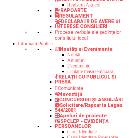
Registrul Agricol
RAPOARTE
REGULAMENT
DECLARAȚII DE AVERE ȘI
INTERESE CONSILIERI
Procese verbale ale ședințelor
consiliului local
Informații Publice
Noutăți și Evenimente
Noutăți
Anunțuri
Evenimente
Licitație masă lemnoasă
RELAȚII CU PUBLICUL ȘI
PRESA
Comunicate
Investiții
CONCURSURI ȘI ANGAJĂRI
Solicitare/Rapoarte Legea
544/2001
Apeluri de proiecte
SPCLEP - EVIDENȚA
PERSOANELOR
Carte Identitate
Carte Identitate Provizorie