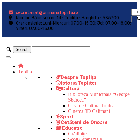
secretariat@primariatoplita.ro
Nicolae Bălcescu nr. 14 • Toplița • Harghita • 535700
Orar casierie: Luni-Miercuri: 07.00-15.30; Joi: 07.00-18.00;
Vineri: 07.00-13.00
Toplița
Despre Toplița
Istoria Topliței
Cultură
Biblioteca Municipală “George
Sbârcea”
Casa de Cultură Toplița
Cinema 3D Calimani
Sport
Cetățeni de Onoare
Educație
Grădinițe
Școli Gimnaziale