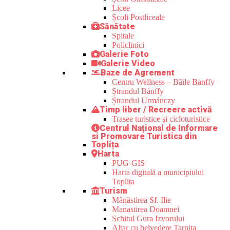
Licee
Școli Postliceale
Sănătate
Spitale
Policlinici
Galerie Foto
Galerie Video
Baze de Agrement
Centru Wellness – Băile Banffy
Ștrandul Bánffy
Ștrandul Urmánczy
Timp liber / Recreere activă
Trasee turistice şi cicloturistice
Centrul Național de Informare
si Promovare Turistica din
Toplița
Harta
PUG-GIS
Harta digitală a municipiului
Toplița
Turism
Mânăstirea Sf. Ilie
Manastirea Doamnei
Schitul Gura Izvorului
Altar cu belvedere Tarnița