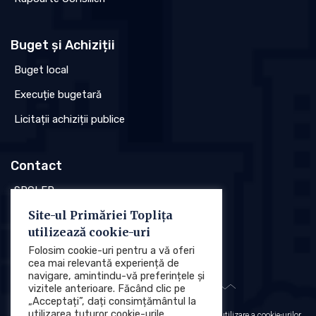
Buget și Achiziții
Buget local
Execuție bugetară
Licitații achiziții publice
Contact
SPCLEP
Site-ul Primăriei Toplița
Stare civilă
utilizează cookie-uri
Poliția locală
Folosim cookie-uri pentru a vă oferi
cea mai relevantă experiență de
navigare, amintindu-vă preferințele și
vizitele anterioare. Făcând clic pe
„Acceptați”, dați consimțământul la
utilizarea tuturor cookie-urile.
Protecția datelor cu caracter personal (GDPR)
Politica de utilizare a cookie-urilor