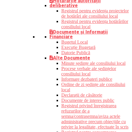
Hotărârile autorității
deliberative
Registrul pentru evidența proiectelor
de hotărâri ale consiliului local
Registrul pentru evidența hotărârilor
consiliului local
Documente și Informații
Financiare
Bugetul Local
Execuție Bugetară
Datorie Publică
Alte Documente
Minute ședințe ale consiliului local
Procese verbale ale ședințelor
consiliului local
Informare dezbateri publice
Ordine de zi ședințe ale consiliului
local
Declarații de căsătorie
Documente de interes public
Registrul privind înregistrarea
refuzurilor de a
semna/contrasemna/aviza actele
administrative precum obiecțiile cu
privire la legalitate, efectuate în scris