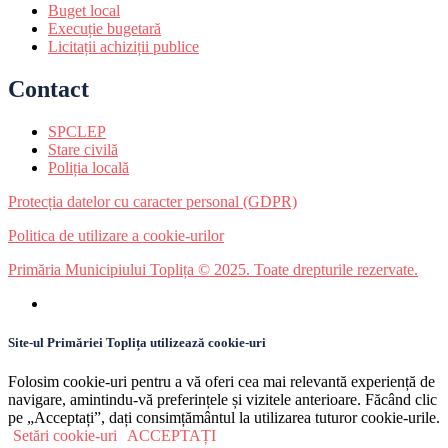
Buget local
Execuție bugetară
Licitații achiziții publice
Contact
SPCLEP
Stare civilă
Poliția locală
Protecția datelor cu caracter personal (GDPR)
Politica de utilizare a cookie-urilor
Primăria Municipiului Toplița © 2025. Toate drepturile rezervate.
Site-ul Primăriei Toplița utilizează cookie-uri
Folosim cookie-uri pentru a vă oferi cea mai relevantă experiență de
navigare, amintindu-vă preferințele și vizitele anterioare. Făcând clic
pe „Acceptați”, dați consimțământul la utilizarea tuturor cookie-urile.
Setări cookie-uri
ACCEPTAȚI