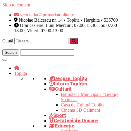
Skip to content
secretariat@primariatoplita.ro
Nicolae Bălcescu nr. 14 • Toplița • Harghita • 535700
Orar casierie: Luni-Miercuri: 07.00-15.30; Joi: 07.00-
18.00; Vineri: 07.00-13.00
Caută
Toplița
Despre Toplița
Istoria Topliței
Cultură
Biblioteca Municipală “George
Sbârcea”
Casa de Cultură Toplița
Cinema 3D Calimani
Sport
Cetățeni de Onoare
Educație