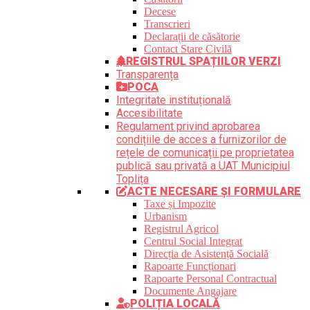
Decese
Transcrieri
Declarații de căsătorie
Contact Stare Civilă
REGISTRUL SPAȚIILOR VERZI
Transparența
POCA
Integritate instituțională
Accesibilitate
Regulament privind aprobarea
condițiile de acces a furnizorilor de
rețele de comunicații pe proprietatea
publică sau privată a UAT Municipiul
Toplița
ACTE NECESARE ȘI FORMULARE
Taxe și Impozite
Urbanism
Registrul Agricol
Centrul Social Integrat
Direcția de Asistență Socială
Rapoarte Funcționari
Rapoarte Personal Contractual
Documente Angajare
POLIȚIA LOCALĂ