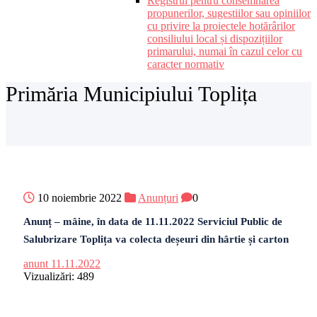
Registrul pentru consemnarea
propunerilor, sugestiilor sau opiniilor
cu privire la proiectele hotărârilor
consiliului local și dispozițiilor
primarului, numai în cazul celor cu
caracter normativ
Primăria Municipiului Toplița
10 noiembrie 2022
Anunțuri
0
Anunț – mâine, în data de 11.11.2022 Serviciul Public de
Salubrizare Toplița va colecta deșeuri din hârtie și carton
anunt 11.11.2022
Vizualizări:
489