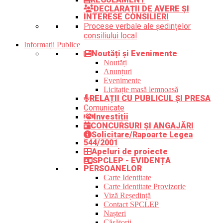
DECLARAȚII DE AVERE ȘI
INTERESE CONSILIERI
Procese verbale ale ședințelor
consiliului local
Informații Publice
Noutăți și Evenimente
Noutăți
Anunțuri
Evenimente
Licitație masă lemnoasă
RELAȚII CU PUBLICUL ȘI PRESA
Comunicate
Investiții
CONCURSURI ȘI ANGAJĂRI
Solicitare/Rapoarte Legea
544/2001
Apeluri de proiecte
SPCLEP - EVIDENȚA
PERSOANELOR
Carte Identitate
Carte Identitate Provizorie
Viză Reședință
Contact SPCLEP
Nașteri
Căsătorii