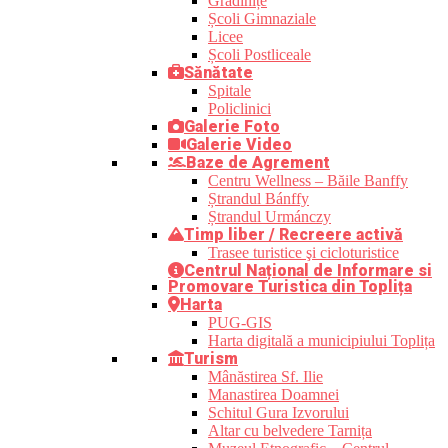
Grădinițe
Școli Gimnaziale
Licee
Școli Postliceale
Sănătate
Spitale
Policlinici
Galerie Foto
Galerie Video
Baze de Agrement
Centru Wellness – Băile Banffy
Ștrandul Bánffy
Ștrandul Urmánczy
Timp liber / Recreere activă
Trasee turistice şi cicloturistice
Centrul Național de Informare si
Promovare Turistica din Toplița
Harta
PUG-GIS
Harta digitală a municipiului Toplița
Turism
Mânăstirea Sf. Ilie
Manastirea Doamnei
Schitul Gura Izvorului
Altar cu belvedere Tarnița