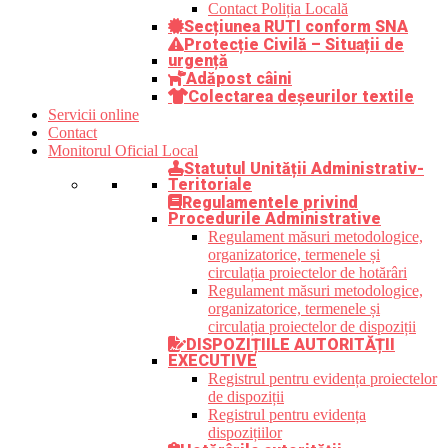
Contact Poliția Locală
Secțiunea RUTI conform SNA
Protecție Civilă – Situații de
urgență
Adăpost câini
Colectarea deșeurilor textile
Servicii online
Contact
Monitorul Oficial Local
Statutul Unității Administrativ-
Teritoriale
Regulamentele privind
Procedurile Administrative
Regulament măsuri metodologice,
organizatorice, termenele și
circulația proiectelor de hotărâri
Regulament măsuri metodologice,
organizatorice, termenele și
circulația proiectelor de dispoziții
DISPOZIȚIILE AUTORITĂȚII
EXECUTIVE
Registrul pentru evidența proiectelor
de dispoziții
Registrul pentru evidența
dispozițiilor