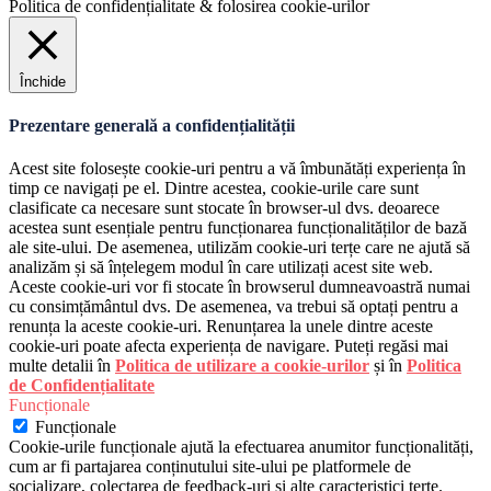
Politica de confidențialitate & folosirea cookie-urilor
Închide
Prezentare generală a confidențialității
Acest site folosește cookie-uri pentru a vă îmbunătăți experiența în
timp ce navigați pe el. Dintre acestea, cookie-urile care sunt
clasificate ca necesare sunt stocate în browser-ul dvs. deoarece
acestea sunt esențiale pentru funcționarea funcționalităților de bază
ale site-ului. De asemenea, utilizăm cookie-uri terțe care ne ajută să
analizăm și să înțelegem modul în care utilizați acest site web.
Aceste cookie-uri vor fi stocate în browserul dumneavoastră numai
cu consimțământul dvs. De asemenea, va trebui să optați pentru a
renunța la aceste cookie-uri. Renunțarea la unele dintre aceste
cookie-uri poate afecta experiența de navigare. Puteți regăsi mai
multe detalii în
Politica de utilizare a cookie-urilor
și în
Politica
de Confidențialitate
Funcționale
Funcționale
Cookie-urile funcționale ajută la efectuarea anumitor funcționalități,
cum ar fi partajarea conținutului site-ului pe platformele de
socializare, colectarea de feedback-uri și alte caracteristici terțe.