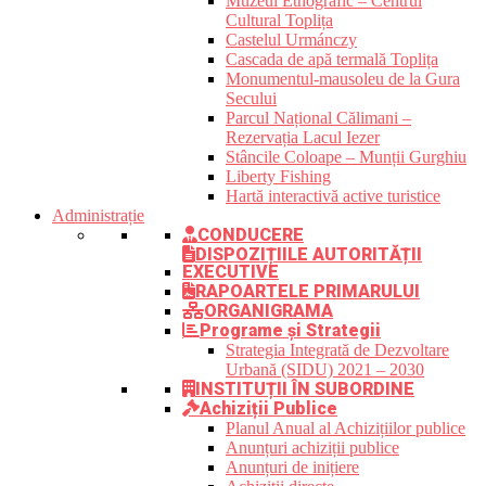
Muzeul Etnografic – Centrul
Cultural Toplița
Castelul Urmánczy
Cascada de apă termală Toplița
Monumentul-mausoleu de la Gura
Secului
Parcul Național Călimani –
Rezervația Lacul Iezer
Stâncile Coloape – Munții Gurghiu
Liberty Fishing
Hartă interactivă active turistice
Administrație
CONDUCERE
DISPOZIȚIILE AUTORITĂȚII
EXECUTIVE
RAPOARTELE PRIMARULUI
ORGANIGRAMA
Programe și Strategii
Strategia Integrată de Dezvoltare
Urbană (SIDU) 2021 – 2030
INSTITUȚII ÎN SUBORDINE
Achiziții Publice
Planul Anual al Achizițiilor publice
Anunțuri achiziții publice
Anunțuri de inițiere