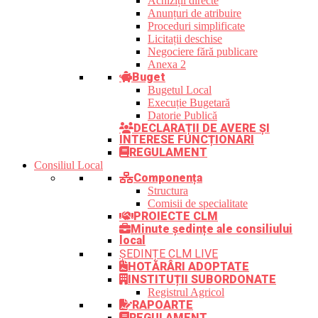
Achiziții directe
Anunțuri de atribuire
Proceduri simplificate
Licitații deschise
Negociere fără publicare
Anexa 2
Buget
Bugetul Local
Execuție Bugetară
Datorie Publică
DECLARAȚII DE AVERE ȘI
INTERESE FUNCȚIONARI
REGULAMENT
Consiliul Local
Componența
Structura
Comisii de specialitate
PROIECTE CLM
Minute ședințe ale consiliului
local
ȘEDINȚE CLM LIVE
HOTĂRÂRI ADOPTATE
INSTITUȚII SUBORDONATE
Registrul Agricol
RAPOARTE
REGULAMENT