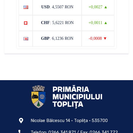
USD
: 4,5507 RON
+0,0027 ▲
CHF
: 5,6221 RON
+0,0011 ▲
GBP
: 6,1236 RON
-0,0008 ▼
Nicolae Bălcescu 14 • Toplița • 535700
Telefon: 0266 341 871 / Fax: 0266 341 772