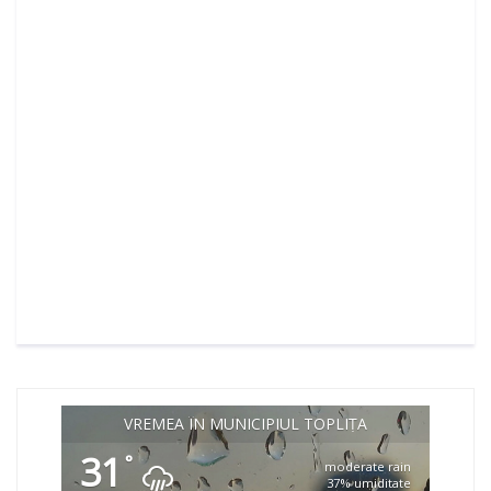
VREMEA ÎN MUNICIPIUL TOPLIȚA
31
°
moderate rain
37% umiditate