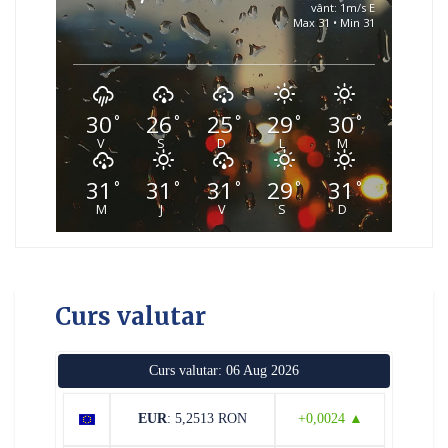
vânt: 1m/s E
Max 31 • Min 31
30
26
25
29
30
°
°
°
°
°
V
S
D
L
M
31
31
31
29
31
°
°
°
°
°
M
J
V
S
D
Curs valutar
Curs valutar: 06 Aug 2026
EUR
: 5,2513 RON
+0,0024 ▲