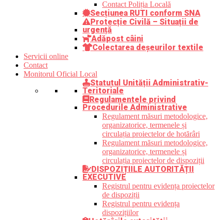
Contact Poliția Locală
Secțiunea RUTI conform SNA
Protecție Civilă – Situații de
urgență
Adăpost câini
Colectarea deșeurilor textile
Servicii online
Contact
Monitorul Oficial Local
Statutul Unității Administrativ-
Teritoriale
Regulamentele privind
Procedurile Administrative
Regulament măsuri metodologice,
organizatorice, termenele și
circulația proiectelor de hotărâri
Regulament măsuri metodologice,
organizatorice, termenele și
circulația proiectelor de dispoziții
DISPOZIȚIILE AUTORITĂȚII
EXECUTIVE
Registrul pentru evidența proiectelor
de dispoziții
Registrul pentru evidența
dispozițiilor