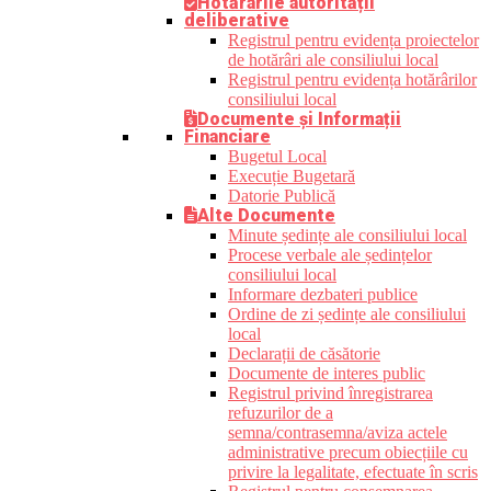
Hotărârile autorității
deliberative
Registrul pentru evidența proiectelor
de hotărâri ale consiliului local
Registrul pentru evidența hotărârilor
consiliului local
Documente și Informații
Financiare
Bugetul Local
Execuție Bugetară
Datorie Publică
Alte Documente
Minute ședințe ale consiliului local
Procese verbale ale ședințelor
consiliului local
Informare dezbateri publice
Ordine de zi ședințe ale consiliului
local
Declarații de căsătorie
Documente de interes public
Registrul privind înregistrarea
refuzurilor de a
semna/contrasemna/aviza actele
administrative precum obiecțiile cu
privire la legalitate, efectuate în scris