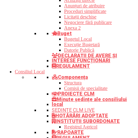
Achiziții directe
Anunțuri de atribuire
Proceduri simplificate
Licitații deschise
Negociere fără publicare
Anexa 2
Buget
Bugetul Local
Execuție Bugetară
Datorie Publică
DECLARAȚII DE AVERE ȘI
INTERESE FUNCȚIONARI
REGULAMENT
Consiliul Local
Componența
Structura
Comisii de specialitate
PROIECTE CLM
Minute ședințe ale consiliului
local
ȘEDINȚE CLM LIVE
HOTĂRÂRI ADOPTATE
INSTITUȚII SUBORDONATE
Registrul Agricol
RAPOARTE
REGULAMENT