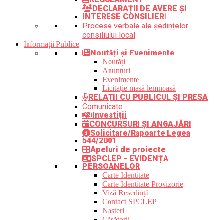
DECLARAȚII DE AVERE ȘI
INTERESE CONSILIERI
Procese verbale ale ședințelor
consiliului local
Informații Publice
Noutăți și Evenimente
Noutăți
Anunțuri
Evenimente
Licitație masă lemnoasă
RELAȚII CU PUBLICUL ȘI PRESA
Comunicate
Investiții
CONCURSURI ȘI ANGAJĂRI
Solicitare/Rapoarte Legea
544/2001
Apeluri de proiecte
SPCLEP - EVIDENȚA
PERSOANELOR
Carte Identitate
Carte Identitate Provizorie
Viză Reședință
Contact SPCLEP
Nașteri
Căsătorii