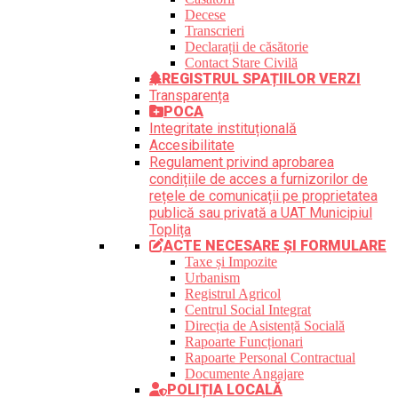
Decese
Transcrieri
Declarații de căsătorie
Contact Stare Civilă
REGISTRUL SPAȚIILOR VERZI
Transparența
POCA
Integritate instituțională
Accesibilitate
Regulament privind aprobarea
condițiile de acces a furnizorilor de
rețele de comunicații pe proprietatea
publică sau privată a UAT Municipiul
Toplița
ACTE NECESARE ȘI FORMULARE
Taxe și Impozite
Urbanism
Registrul Agricol
Centrul Social Integrat
Direcția de Asistență Socială
Rapoarte Funcționari
Rapoarte Personal Contractual
Documente Angajare
POLIȚIA LOCALĂ