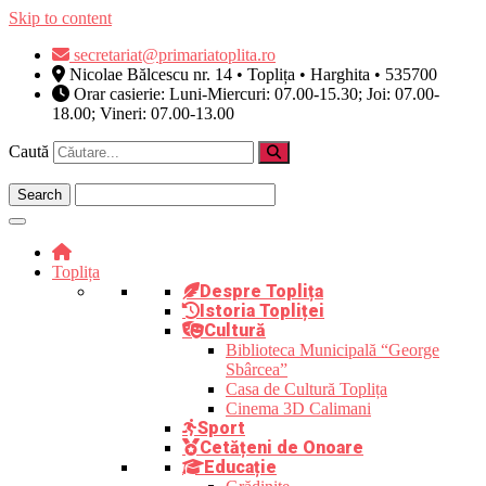
Skip to content
secretariat@primariatoplita.ro
Nicolae Bălcescu nr. 14 • Toplița • Harghita • 535700
Orar casierie: Luni-Miercuri: 07.00-15.30; Joi: 07.00-
18.00; Vineri: 07.00-13.00
Caută
Toplița
Despre Toplița
Istoria Topliței
Cultură
Biblioteca Municipală “George
Sbârcea”
Casa de Cultură Toplița
Cinema 3D Calimani
Sport
Cetățeni de Onoare
Educație