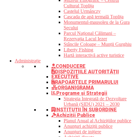
Muzeul Etnografic – Centrul
Cultural Toplița
Castelul Urmánczy
Cascada de apă termală Toplița
Monumentul-mausoleu de la Gura
Secului
Parcul Național Călimani –
Rezervația Lacul Iezer
Stâncile Coloape – Munții Gurghiu
Liberty Fishing
Hartă interactivă active turistice
Administrație
CONDUCERE
DISPOZIȚIILE AUTORITĂȚII
EXECUTIVE
RAPOARTELE PRIMARULUI
ORGANIGRAMA
Programe și Strategii
Strategia Integrată de Dezvoltare
Urbană (SIDU) 2021 – 2030
INSTITUȚII ÎN SUBORDINE
Achiziții Publice
Planul Anual al Achizițiilor publice
Anunțuri achiziții publice
Anunțuri de inițiere