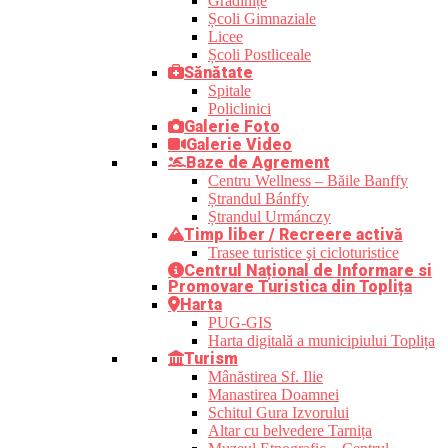
Grădinițe
Școli Gimnaziale
Licee
Școli Postliceale
Sănătate
Spitale
Policlinici
Galerie Foto
Galerie Video
Baze de Agrement
Centru Wellness – Băile Banffy
Ștrandul Bánffy
Ștrandul Urmánczy
Timp liber / Recreere activă
Trasee turistice şi cicloturistice
Centrul Național de Informare si
Promovare Turistica din Toplița
Harta
PUG-GIS
Harta digitală a municipiului Toplița
Turism
Mânăstirea Sf. Ilie
Manastirea Doamnei
Schitul Gura Izvorului
Altar cu belvedere Tarnița