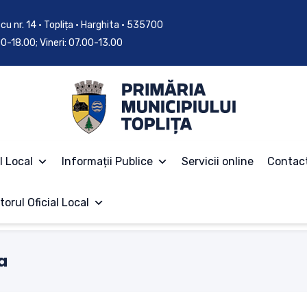
cu nr. 14 • Toplița • Harghita • 535700
.00-18.00; Vineri: 07.00-13.00
l Local
Informații Publice
Servicii online
Contac
torul Oficial Local
a