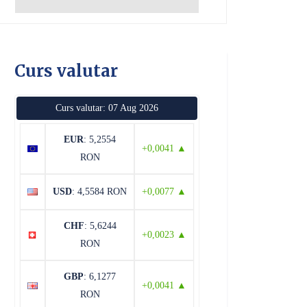
Curs valutar
Curs valutar: 07 Aug 2026
EUR
: 5,2554
+0,0041 ▲
RON
USD
: 4,5584 RON
+0,0077 ▲
CHF
: 5,6244
+0,0023 ▲
RON
GBP
: 6,1277
+0,0041 ▲
RON