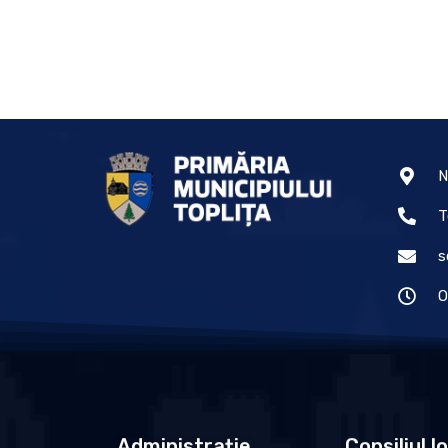
N
T
s
O
Administrație
Consiliul l