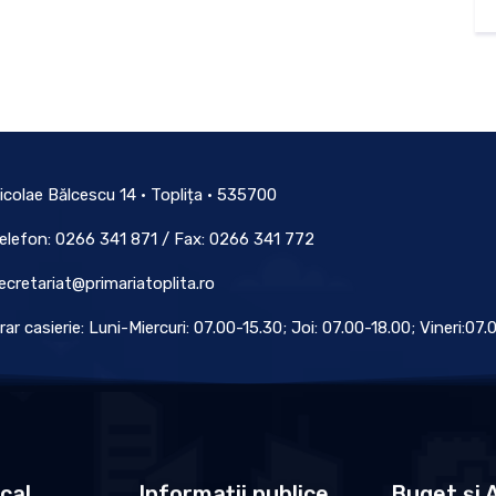
icolae Bălcescu 14 • Toplița • 535700
elefon: 0266 341 871 / Fax: 0266 341 772
ecretariat@primariatoplita.ro
rar casierie: Luni-Miercuri: 07.00-15.30; Joi: 07.00-18.00; Vineri:07
ocal
Informații publice
Buget și A