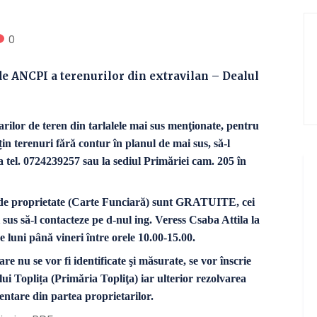
0
de ANCPI a terenurilor din extravilan – Dealul
rilor de teren din tarlalele mai sus menţionate, pentru
țin terenuri fără contur în planul de mai sus, să-l
a tel. 0724239257 sau la sediul Primăriei cam. 205 în
r de proprietate (Carte Funciară) sunt GRATUITE, cei
sus să-l contacteze pe d-nul ing. Veress Csaba Attila la
e luni până vineri între orele 10.00-15.00.
e nu se vor fi identificate şi măsurate, se vor înscrie
lui Toplița (Primăria Topliţa) iar ulterior rezolvarea
mentare din partea proprietarilor.