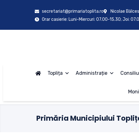
secretariat@primariatoplita.ro
Nicolae Bălces
Orar casierie: Luni-Miercuri: 07.00-15.30; Joi: 07
Toplița
Administrație
Consiliu
Moni
Primăria Municipiului Topliț