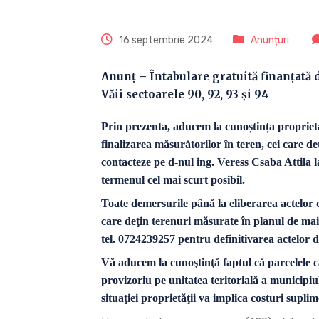
16 septembrie 2024
Anunțuri
Anunț – Întabulare gratuită finanțată 
Văii sectoarele 90, 92, 93 și 94
Prin prezenta, aducem la cunoștința proprieta
finalizarea măsurătorilor în teren, cei care de
contacteze pe d-nul ing. Veress Csaba Attila l
termenul cel mai scurt posibil.
Toate demersurile până la eliberarea actelo
care deţin terenuri măsurate în planul de mai 
tel. 0724239257 pentru definitivarea actelor d
Vă aducem la cunoştinţă faptul că parcelele car
provizoriu pe unitatea teritorială a municipiu
situaţiei proprietăţii va implica costuri supli