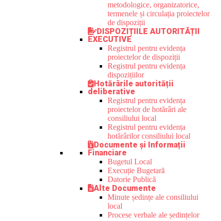
metodologice, organizatorice,
termenele și circulația proiectelor
de dispoziții
DISPOZIȚIILE AUTORITĂȚII
EXECUTIVE
Registrul pentru evidența
proiectelor de dispoziții
Registrul pentru evidența
dispozițiilor
Hotărârile autorității
deliberative
Registrul pentru evidența
proiectelor de hotărâri ale
consiliului local
Registrul pentru evidența
hotărârilor consiliului local
Documente și Informații
Financiare
Bugetul Local
Execuție Bugetară
Datorie Publică
Alte Documente
Minute ședințe ale consiliului
local
Procese verbale ale ședințelor