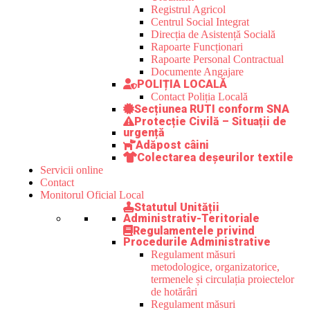
Registrul Agricol
Centrul Social Integrat
Direcția de Asistență Socială
Rapoarte Funcționari
Rapoarte Personal Contractual
Documente Angajare
POLIȚIA LOCALĂ
Contact Poliția Locală
Secțiunea RUTI conform SNA
Protecție Civilă – Situații de
urgență
Adăpost câini
Colectarea deșeurilor textile
Servicii online
Contact
Monitorul Oficial Local
Statutul Unității
Administrativ-Teritoriale
Regulamentele privind
Procedurile Administrative
Regulament măsuri
metodologice, organizatorice,
termenele și circulația proiectelor
de hotărâri
Regulament măsuri