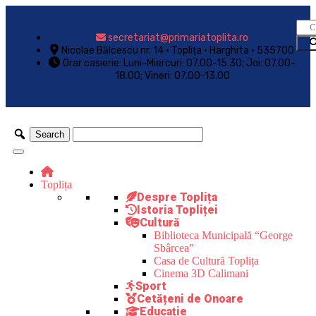
secretariat@primariatoplita.ro
Nicolae Bălcescu nr. 14 • Toplița • Harghita • 535700
Orar casierie: Luni-Miercuri: 07.00-15.30; Joi: 07.00-
18.00; Vineri: 07.00-13.00
Toplița
Despre Toplița
Istoria Topliței
Cultură
Biblioteca Municipală “George
Sbârcea”
Casa de Cultură Toplița
Cinema 3D Calimani
Sport
Cetățeni de Onoare
Educație