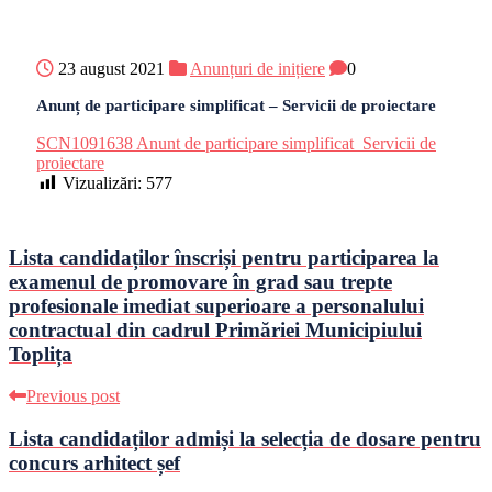
23 august 2021
Anunțuri de inițiere
0
Anunț de participare simplificat – Servicii de proiectare
SCN1091638 Anunt de participare simplificat_Servicii de
proiectare
Vizualizări:
577
Lista candidaților înscriși pentru participarea la
examenul de promovare în grad sau trepte
profesionale imediat superioare a personalului
contractual din cadrul Primăriei Municipiului
Toplița
Previous post
Lista candidaților admiși la selecția de dosare pentru
concurs arhitect șef