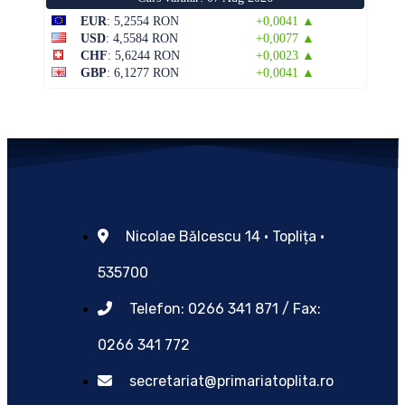
EUR
: 5,2554 RON
+0,0041 ▲
USD
: 4,5584 RON
+0,0077 ▲
CHF
: 5,6244 RON
+0,0023 ▲
GBP
: 6,1277 RON
+0,0041 ▲
Nicolae Bălcescu 14 • Toplița •
535700
Telefon: 0266 341 871 / Fax:
0266 341 772
secretariat@primariatoplita.ro