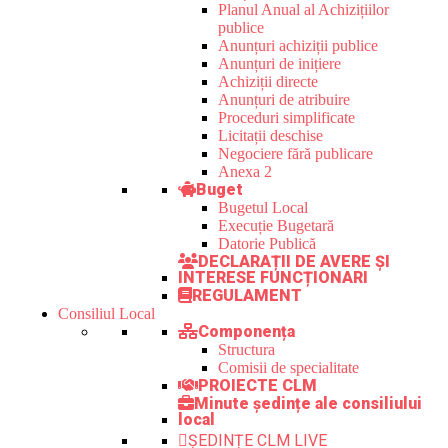
Planul Anual al Achizițiilor
publice
Anunțuri achiziții publice
Anunțuri de inițiere
Achiziții directe
Anunțuri de atribuire
Proceduri simplificate
Licitații deschise
Negociere fără publicare
Anexa 2
Buget
Bugetul Local
Execuție Bugetară
Datorie Publică
DECLARAȚII DE AVERE ȘI
INTERESE FUNCȚIONARI
REGULAMENT
Consiliul Local
Componența
Structura
Comisii de specialitate
PROIECTE CLM
Minute ședințe ale consiliului
local
ȘEDINȚE CLM LIVE