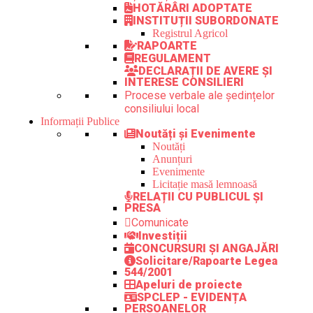
HOTĂRÂRI ADOPTATE
INSTITUȚII SUBORDONATE
Registrul Agricol
RAPOARTE
REGULAMENT
DECLARAȚII DE AVERE ȘI
INTERESE CONSILIERI
Procese verbale ale ședințelor
consiliului local
Informații Publice
Noutăți și Evenimente
Noutăți
Anunțuri
Evenimente
Licitație masă lemnoasă
RELAȚII CU PUBLICUL ȘI
PRESA
Comunicate
Investiții
CONCURSURI ȘI ANGAJĂRI
Solicitare/Rapoarte Legea
544/2001
Apeluri de proiecte
SPCLEP - EVIDENȚA
PERSOANELOR