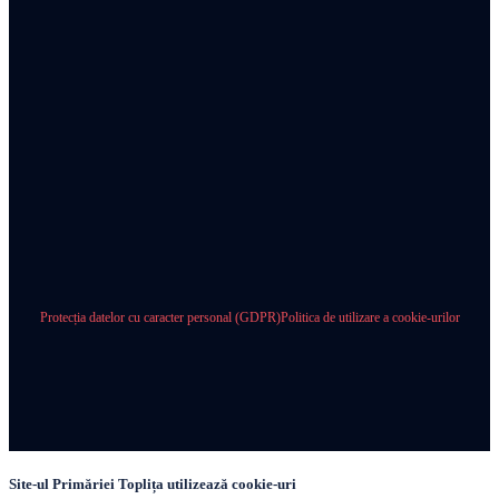
Protecția datelor cu caracter personal (GDPR)
Politica de utilizare a cookie-urilor
Site-ul Primăriei Toplița utilizează cookie-uri