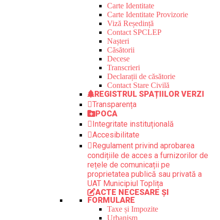
Carte Identitate
Carte Identitate Provizorie
Viză Reședință
Contact SPCLEP
Nașteri
Căsătorii
Decese
Transcrieri
Declarații de căsătorie
Contact Stare Civilă
REGISTRUL SPAȚIILOR VERZI
Transparența
POCA
Integritate instituțională
Accesibilitate
Regulament privind aprobarea
condițiile de acces a furnizorilor de
rețele de comunicații pe
proprietatea publică sau privată a
UAT Municipiul Toplița
ACTE NECESARE ȘI
FORMULARE
Taxe și Impozite
Urbanism