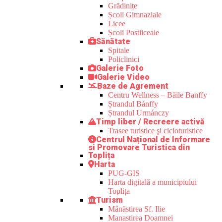
Grădinițe
Școli Gimnaziale
Licee
Școli Postliceale
Sănătate
Spitale
Policlinici
Galerie Foto
Galerie Video
Baze de Agrement
Centru Wellness – Băile Banffy
Ștrandul Bánffy
Ștrandul Urmánczy
Timp liber / Recreere activă
Trasee turistice şi cicloturistice
Centrul Național de Informare
si Promovare Turistica din
Toplița
Harta
PUG-GIS
Harta digitală a municipiului
Toplița
Turism
Mânăstirea Sf. Ilie
Manastirea Doamnei