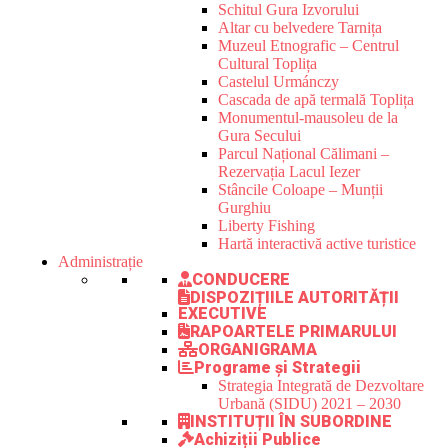
Schitul Gura Izvorului
Altar cu belvedere Tarnița
Muzeul Etnografic – Centrul
Cultural Toplița
Castelul Urmánczy
Cascada de apă termală Toplița
Monumentul-mausoleu de la
Gura Secului
Parcul Național Călimani –
Rezervația Lacul Iezer
Stâncile Coloape – Munții
Gurghiu
Liberty Fishing
Hartă interactivă active turistice
Administrație
CONDUCERE
DISPOZIȚIILE AUTORITĂȚII
EXECUTIVE
RAPOARTELE PRIMARULUI
ORGANIGRAMA
Programe și Strategii
Strategia Integrată de Dezvoltare
Urbană (SIDU) 2021 – 2030
INSTITUȚII ÎN SUBORDINE
Achiziții Publice