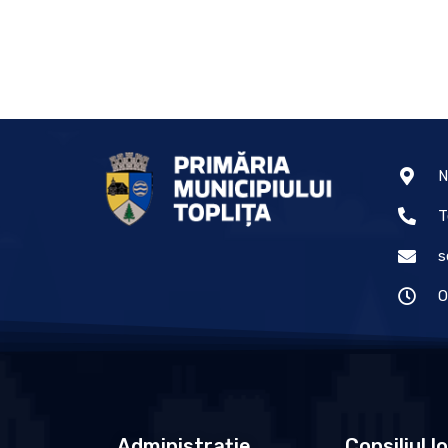
N
T
s
O
Administrație
Consiliul l