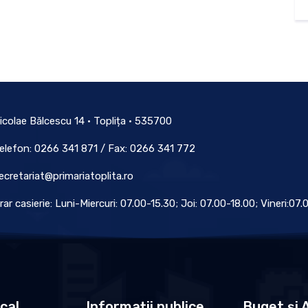
icolae Bălcescu 14 • Toplița • 535700
elefon: 0266 341 871 / Fax: 0266 341 772
ecretariat@primariatoplita.ro
rar casierie: Luni-Miercuri: 07.00-15.30; Joi: 07.00-18.00; Vineri:07
ocal
Informații publice
Buget și A