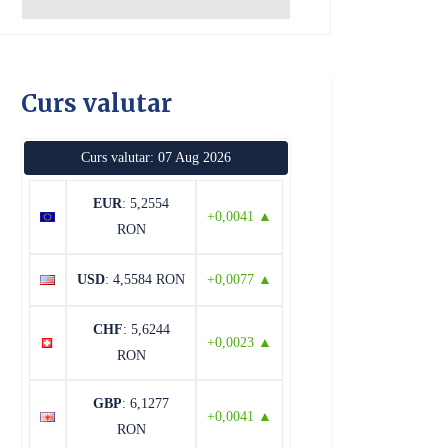
Curs valutar
Curs valutar: 07 Aug 2026
EUR
: 5,2554
+0,0041 ▲
RON
USD
: 4,5584 RON
+0,0077 ▲
CHF
: 5,6244
+0,0023 ▲
RON
GBP
: 6,1277
+0,0041 ▲
RON