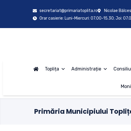
secretariat@primariatoplita.ro
Nicolae Bălces
Orar casierie: Luni-Miercuri: 07.00-15.30; Joi: 07
Toplița
Administrație
Consiliu
Moni
Primăria Municipiului Topliț