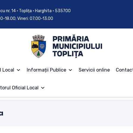
cu nr. 14 • Toplița • Harghita • 535700
.00-18.00; Vineri: 07.00-13.00
l Local
Informații Publice
Servicii online
Contac
torul Oficial Local
a