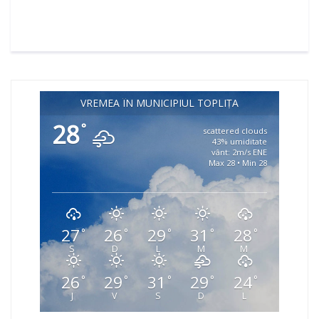
VREMEA ÎN MUNICIPIUL TOPLIȚA
28
°
scattered clouds
43% umiditate
vânt: 2m/s ENE
Max 28 • Min 28
27
26
29
31
28
°
°
°
°
°
S
D
L
M
M
26
29
31
29
24
°
°
°
°
°
J
V
S
D
L