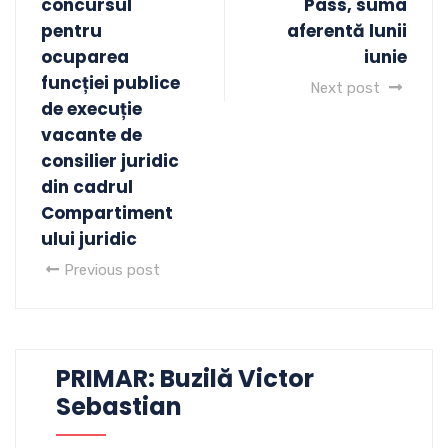
concursul
Pass, suma
pentru
aferentă lunii
ocuparea
iunie
funcției publice
Next post
de execuție
vacante de
consilier juridic
din cadrul
Compartiment
ului juridic
Previous post
PRIMAR: Buzilă Victor
Sebastian