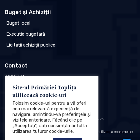
Buget și Achiziții
Buget local
Execuție bugetară
Licitații achiziții publice
Contact
SPCLEP
Site-ul Primăriei Toplița
Stare civilă
utilizează cookie-uri
Poliția locală
Folosim cookie-uri pentru a vă oferi
cea mai relevantă experiență de
navigare, amintindu-vă preferințele și
vizitele anterioare. Făcând clic pe
„Acceptați”, dați consimțământul la
utilizarea tuturor cookie-urile.
Protecția datelor cu caracter personal (GDPR)
Politica de utilizare a cookie-urilor