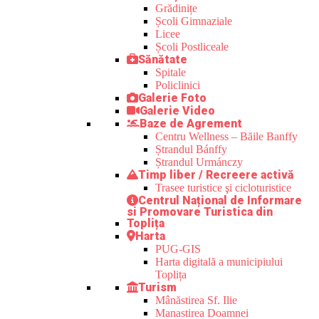
Grădinițe
Școli Gimnaziale
Licee
Școli Postliceale
Sănătate
Spitale
Policlinici
Galerie Foto
Galerie Video
Baze de Agrement
Centru Wellness – Băile Banffy
Ștrandul Bánffy
Ștrandul Urmánczy
Timp liber / Recreere activă
Trasee turistice şi cicloturistice
Centrul Național de Informare
si Promovare Turistica din
Toplița
Harta
PUG-GIS
Harta digitală a municipiului
Toplița
Turism
Mânăstirea Sf. Ilie
Manastirea Doamnei