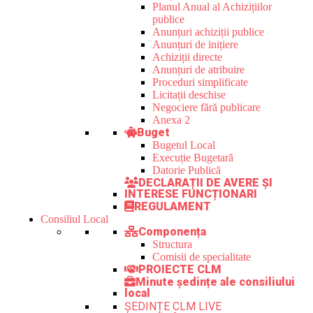
Planul Anual al Achizițiilor
publice
Anunțuri achiziții publice
Anunțuri de inițiere
Achiziții directe
Anunțuri de atribuire
Proceduri simplificate
Licitații deschise
Negociere fără publicare
Anexa 2
Buget
Bugetul Local
Execuție Bugetară
Datorie Publică
DECLARAȚII DE AVERE ȘI
INTERESE FUNCȚIONARI
REGULAMENT
Consiliul Local
Componența
Structura
Comisii de specialitate
PROIECTE CLM
Minute ședințe ale consiliului
local
ȘEDINȚE CLM LIVE