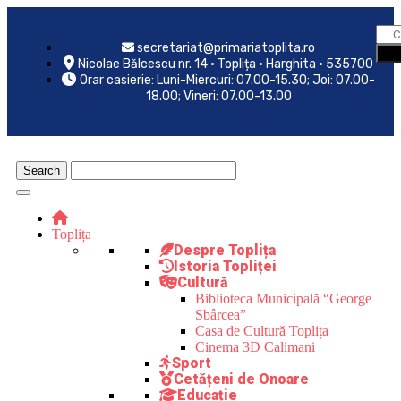
secretariat@primariatoplita.ro
Nicolae Bălcescu nr. 14 • Toplița • Harghita • 535700
Orar casierie: Luni-Miercuri: 07.00-15.30; Joi: 07.00-
18.00; Vineri: 07.00-13.00
Toplița
Despre Toplița
Istoria Topliței
Cultură
Biblioteca Municipală “George
Sbârcea”
Casa de Cultură Toplița
Cinema 3D Calimani
Sport
Cetățeni de Onoare
Educație