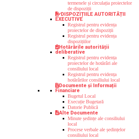
termenele și circulația proiectelor
de dispoziții
DISPOZIȚIILE AUTORITĂȚII
EXECUTIVE
Registrul pentru evidența
proiectelor de dispoziții
Registrul pentru evidența
dispozițiilor
Hotărârile autorității
deliberative
Registrul pentru evidența
proiectelor de hotărâri ale
consiliului local
Registrul pentru evidența
hotărârilor consiliului local
Documente și Informații
Financiare
Bugetul Local
Execuție Bugetară
Datorie Publică
Alte Documente
Minute ședințe ale consiliului
local
Procese verbale ale ședințelor
consiliului local