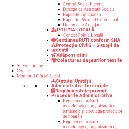
Centrul Social Integrat
Direcția de Asistență Socială
Rapoarte Funcționari
Rapoarte Personal Contractual
Documente Angajare
POLIȚIA LOCALĂ
Contact Poliția Locală
Secțiunea RUTI conform SNA
Protecție Civilă – Situații de
urgență
Adăpost câini
Colectarea deșeurilor textile
Servicii online
Contact
Monitorul Oficial Local
Statutul Unității
Administrativ-Teritoriale
Regulamentele privind
Procedurile Administrative
Regulament măsuri
metodologice, organizatorice,
termenele și circulația proiectelor
de hotărâri
Regulament măsuri
metodologice, organizatorice,