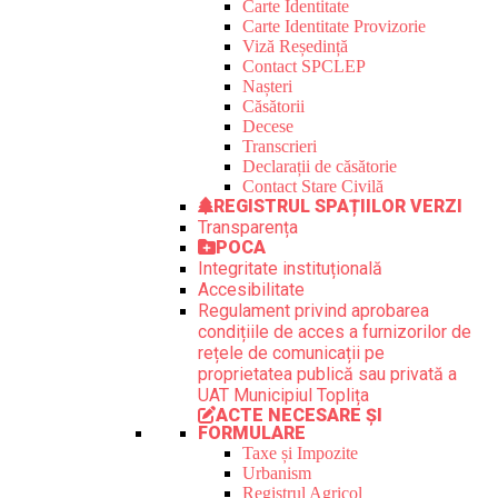
Carte Identitate
Carte Identitate Provizorie
Viză Reședință
Contact SPCLEP
Nașteri
Căsătorii
Decese
Transcrieri
Declarații de căsătorie
Contact Stare Civilă
REGISTRUL SPAȚIILOR VERZI
Transparența
POCA
Integritate instituțională
Accesibilitate
Regulament privind aprobarea
condițiile de acces a furnizorilor de
rețele de comunicații pe
proprietatea publică sau privată a
UAT Municipiul Toplița
ACTE NECESARE ȘI
FORMULARE
Taxe și Impozite
Urbanism
Registrul Agricol