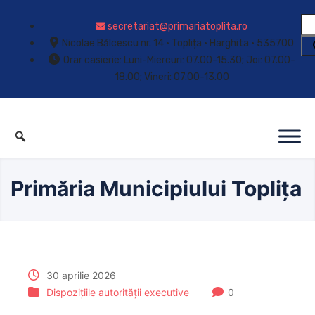
secretariat@primariatoplita.ro
Nicolae Bălcescu nr. 14 • Toplița • Harghita • 535700
Orar casierie: Luni-Miercuri: 07.00-15.30; Joi: 07.00-
18.00; Vineri: 07.00-13.00
Primăria Municipiului Toplița
30 aprilie 2026
Dispozițiile autorității executive
0