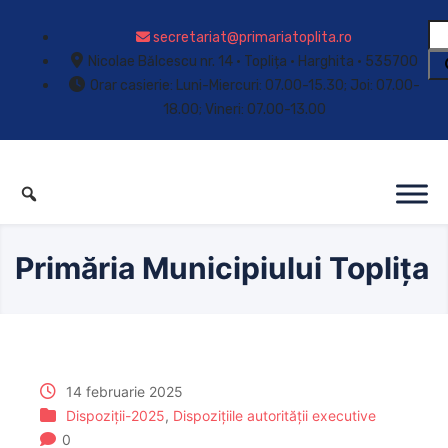
secretariat@primariatoplita.ro
Nicolae Bălcescu nr. 14 • Toplița • Harghita • 535700
Orar casierie: Luni-Miercuri: 07.00-15.30; Joi: 07.00-
18.00; Vineri: 07.00-13.00
Primăria Municipiului Toplița
14 februarie 2025
Dispoziții-2025
,
Dispozițiile autorității executive
0