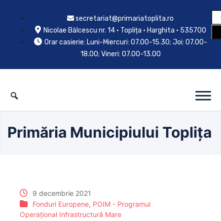
secretariat@primariatoplita.ro
Nicolae Bălcescu nr. 14 • Toplița • Harghita • 535700
Orar casierie: Luni-Miercuri: 07.00-15.30; Joi: 07.00-
18.00; Vineri: 07.00-13.00
Primăria Municipiului Toplița
9 decembrie 2021
Fonduri Europene
,
POIM - Programul
Operaţional Infrastructură Mare