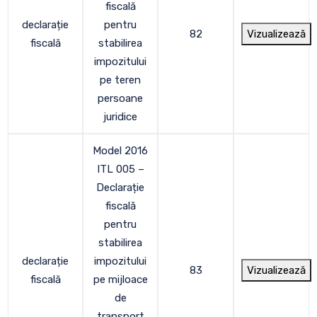
fiscală
declarație
pentru
82
Vizualizează
fiscală
stabilirea
impozitului
pe teren
persoane
juridice
Model 2016
ITL 005 –
Declarație
fiscală
pentru
stabilirea
declarație
impozitului
83
Vizualizează
fiscală
pe mijloace
de
transport