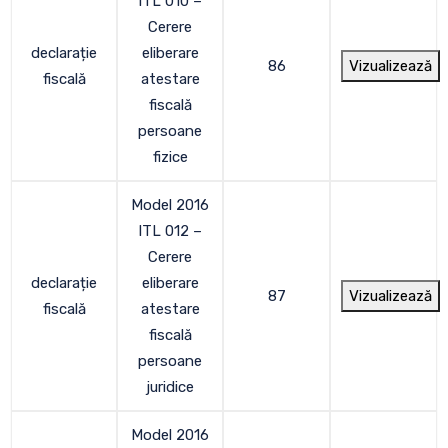
ITL 010 –
Cerere
declarație
eliberare
86
Vizualizează
fiscală
atestare
fiscală
persoane
fizice
Model 2016
ITL 012 –
Cerere
declarație
eliberare
87
Vizualizează
fiscală
atestare
fiscală
persoane
juridice
Model 2016