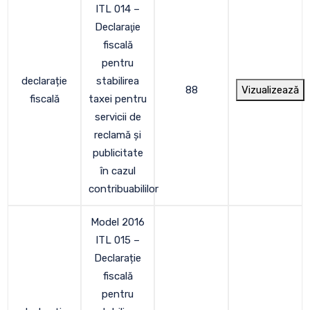
ITL 014 –
Declaraţie
fiscală
pentru
declarație
stabilirea
88
Vizualizează
fiscală
taxei pentru
servicii de
reclamă şi
publicitate
în cazul
contribuabililor
Model 2016
ITL 015 –
Declarație
fiscală
pentru