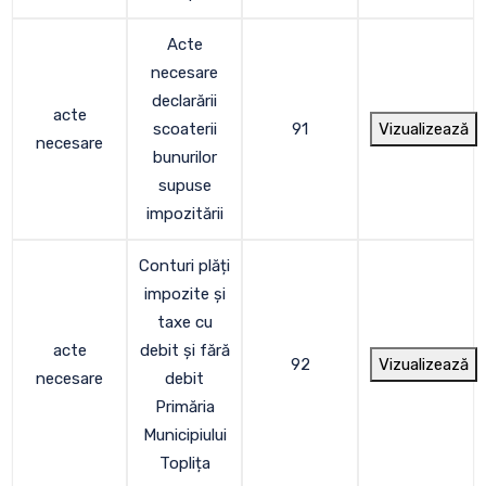
Acte
necesare
declarării
acte
scoaterii
91
Vizualizează
necesare
bunurilor
supuse
impozitării
Conturi plăți
impozite și
taxe cu
acte
debit și fără
92
Vizualizează
necesare
debit
Primăria
Municipiului
Toplița