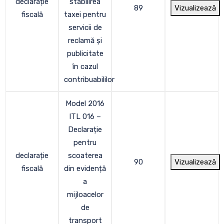
declarație
stabilirea
89
Vizualizează
fiscală
taxei pentru
servicii de
reclamă şi
publicitate
în cazul
contribuabililor
Model 2016
ITL 016 –
Declarație
pentru
declarație
scoaterea
90
Vizualizează
fiscală
din evidență
a
mijloacelor
de
transport