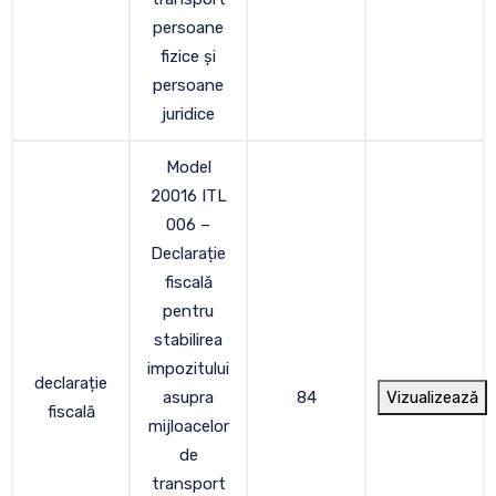
persoane
fizice și
persoane
juridice
Model
20016 ITL
006 –
Declarație
fiscală
pentru
stabilirea
impozitului
declarație
asupra
84
Vizualizează
fiscală
mijloacelor
de
transport