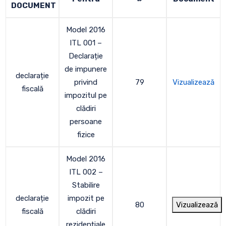
DOCUMENT
Model 2016
ITL 001 –
Declarație
de impunere
declarație
privind
79
Vizualizează
fiscală
impozitul pe
clădiri
persoane
fizice
Model 2016
ITL 002 –
Stabilire
declarație
impozit pe
80
Vizualizează
fiscală
clădiri
rezidențiale