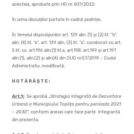
acesteia, aprobate prin HG nr. 831/2022;
În urma discuțiilor purtate în cadrul ședinței,
În temeiul dispoziţiunilor art. 129 alin. (1) şi (2) lit. “b”,
alin. (4) lit. “e”, art. 139 alin. (3) lit. ”a”, coroborat cu art.
5 lit. cc, art.196 alin.(1) lit.a, art.198, art.199 și art.197
alin.(1), alin.(2) și alin(4) din OUG nr.57/2019 – Codul
Administrativ, modificată,
H O T Ă R Ă Ş T E :
Art.1:
Se aprobă „
Strategia Integrată de Dezvoltare
Urbană a Municipiului Toplița pentru perioada 2021
– 2030
”, conform anexei care face parte integrantă
din prezenta.