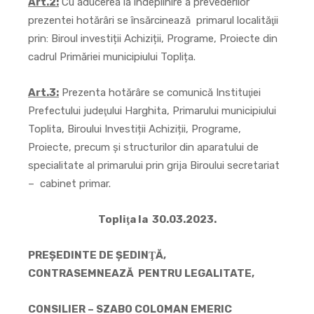
Art.2:
Cu aducerea la îndeplinire a prevederilor
prezentei hotărâri se însărcinează primarul localităţii
prin: Biroul investiții Achiziții, Programe, Proiecte din
cadrul Primăriei municipiului Toplița.
Art.3:
Prezenta hotărâre se comunică Instituţiei
Prefectului judeţului Harghita, Primarului municipiului
Toplita, Biroului Investiții Achiziții, Programe,
Proiecte, precum și structurilor din aparatului de
specialitate al primarului prin grija Biroului secretariat
– cabinet primar.
Topliţa la 30.03.2023.
PREŞEDINTE DE ŞEDINŢĂ,
CONTRASEMNEAZĂ PENTRU LEGALITATE,
CONSILIER – SZABO COLOMAN EMERIC