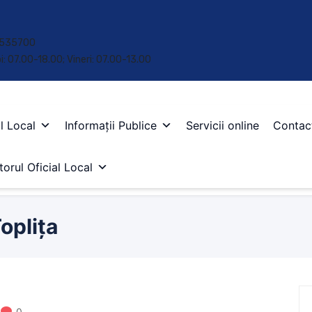
 • 535700
oi: 07.00-18.00; Vineri: 07.00-13.00
l Local
Informații Publice
Servicii online
Contac
orul Oficial Local
oplița
0