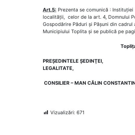
Art.5:
Prezenta se comunică : Instituţiei 
localităţii, celor de la art. 4, Domnului P
Gospodărire Păduri și Pășuni din cadrul a
Municipiului Toplita şi se publică pe pag
Topliţ
PREŞEDINTELE ŞEDINŢEI, 
LEGALITATE,
CONSILIER – MAN CĂLIN CONSTA
CIOBANU
Vizualizări:
671