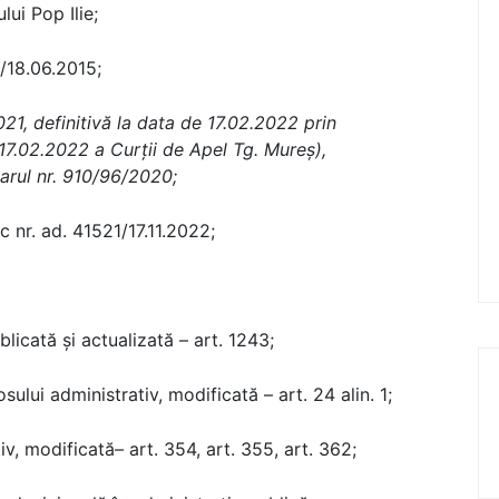
ui Pop Ilie;
3/18.06.2015;
 definitivă la data de 17.02.2022 prin
/17.02.2022 a Curții de Apel Tg. Mureș),
arul nr. 910/96/2020;
 nr. ad. 41521/17.11.2022;
licată și actualizată – art. 1243;
lui administrativ, modificată – art. 24 alin. 1;
v, modificată– art. 354, art. 355, art. 362;