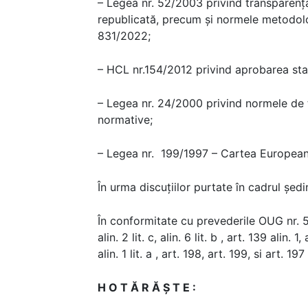
– Legea nr. 52/2003 privind transparența
republicată, precum și normele metodolo
831/2022;
– HCL nr.154/2012 privind aprobarea stat
– Legea nr. 24/2000 privind normele de t
normative;
– Legea nr. 199/1997 – Cartea European
În urma discuțiilor purtate în cadrul ședin
În conformitate cu prevederile OUG nr. 57
alin. 2 lit. c, alin. 6 lit. b , art. 139 alin. 
alin. 1 lit. a , art. 198, art. 199, si art. 197 a
H O T Ă R Ă Ş T E :