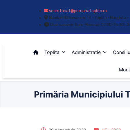
secretariat@primariatoplita.ro
Nicolae Bălcescu nr. 14 • Toplița • Harghita
Orar casierie: Luni-Miercuri: 07.00-15.30; J
Toplița
Administrație
Consiliu
Monit
Primăria Municipiului T
20 decembrie 2022
HCL-2022