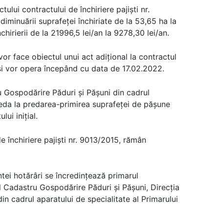
lui contractului de închiriere pajiști nr.
diminuării suprafeței închiriate de la 53,65 ha la
hirierii de la 21996,5 lei/an la 9278,30 lei/an.
vor face obiectul unui act adițional la contractul
5 și vor opera începând cu data de 17.02.2022.
ru Gospodărire Păduri și Pășuni din cadrul
ceda la predarea-primirea suprafeței de pășune
ui inițial.
e închiriere pajiști nr. 9013/2015, rămân
tei hotărâri se încredinţează primarul
ol Cadastru Gospodărire Păduri și Pășuni, Direcția
in cadrul aparatului de specialitate al Primarului