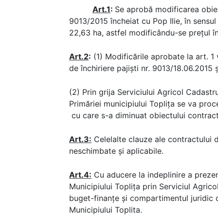
Art.1
:
Se aprobă modificarea obiectu
9013/2015 încheiat cu Pop Ilie, în sensul 
22,63 ha, astfel modificându-se prețul înc
Art.2
:
(1) Modificările aprobate la art. 1 
de închiriere pajiști nr. 9013/18.06.201
(2) Prin grija Serviciului Agricol Cadast
Primăriei municipiului Toplița se va pro
cu care s-a diminuat obiectului contractul
Art.3:
Celelalte clauze ale contractului d
neschimbate și aplicabile.
Art.4:
Cu aducere la indeplinire a prezen
Municipiului Topliţa prin Serviciul Agric
buget-finanțe și compartimentul juridic d
Municipiului Toplita.