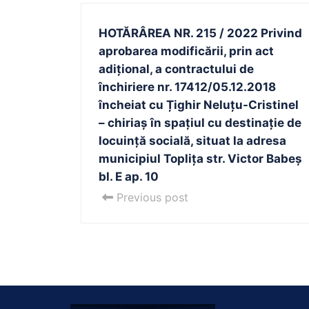
HOTĂRÂREA NR. 215 / 2022 Privind
aprobarea modificării, prin act
adițional, a contractului de
închiriere nr. 17412/05.12.2018
încheiat cu Țighir Neluțu-Cristinel
– chiriaș în spațiul cu destinație de
locuință socială, situat la adresa
municipiul Toplița str. Victor Babeș
bl. E ap. 10
Previous post