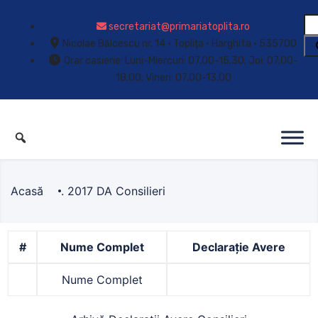
secretariat@primariatoplita.ro
Nicolae Bălcescu nr. 14 • Toplița • Harghita • 535700
Orar casierie: Luni-Miercuri: 07.00-15.30; Joi: 07.00-
18.00; Vineri: 07.00-13.00
Acasă
.
2017 DA Consilieri
#
Nume Complet
Declarație Avere
Nume Complet