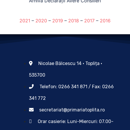
Arhivă Declarații Avere Consilieri
2021
–
2020
–
2019
–
2018
–
2017
–
2016
Nicolae Bălcescu 14 • Toplița •
535700
Telefon: 0266 341 871 / Fax: 0266
341 772
secretariat@primariatoplita.ro
Orar casierie: Luni-Miercuri: 07.00-