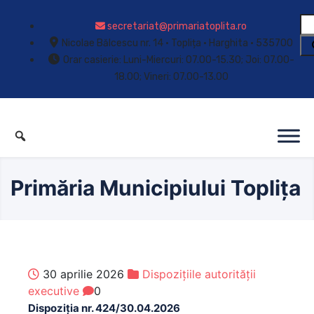
secretariat@primariatoplita.ro
Nicolae Bălcescu nr. 14 • Toplița • Harghita • 535700
Orar casierie: Luni-Miercuri: 07.00-15.30; Joi: 07.00-
18.00; Vineri: 07.00-13.00
Primăria Municipiului Toplița
30 aprilie 2026
Dispozițiile autorității
executive
0
Dispoziția nr. 424/30.04.2026