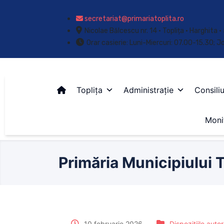
secretariat@primariatoplita.ro
Nicolae Bălcescu nr. 14 • Toplița • Harghita
Orar casierie: Luni-Miercuri: 07.00-15.30; J
Toplița
Administrație
Consiliu
Monit
Primăria Municipiului T
10 februarie 2026
Dispozițiile autor