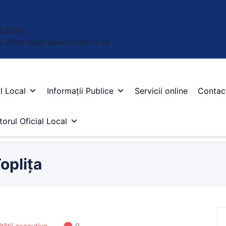
 • 535700
oi: 07.00-18.00; Vineri: 07.00-13.00
l Local
Informații Publice
Servicii online
Contac
orul Oficial Local
oplița
ității executive
0