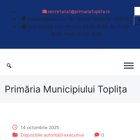
secretariat@primariatoplita.ro
Nicolae Bălcescu nr. 14 • Toplița • Harghita • 535700
Orar casierie: Luni-Miercuri: 07.00-15.30; Joi: 07.00-
18.00; Vineri: 07.00-13.00
Primăria Municipiului Toplița
14 octombrie 2025
Dispozițiile autorității executive
0