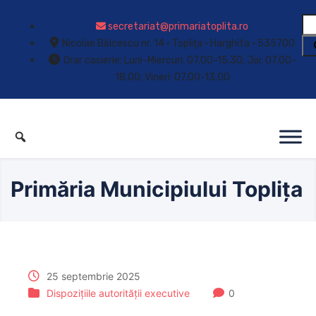
secretariat@primariatoplita.ro
Nicolae Bălcescu nr. 14 • Toplița • Harghita • 535700
Orar casierie: Luni-Miercuri: 07.00-15.30; Joi: 07.00-
18.00; Vineri: 07.00-13.00
Primăria Municipiului Toplița
25 septembrie 2025
Dispozițiile autorității executive
0