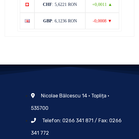
CHF
: 5,6221 RON
+0,0011 ▲
GBP
: 6,1236 RON
-0,0008 ▼
Nicolae Bălcescu 14 • Toplița •
535700
Telefon: 0266 341 871 / Fax: 0266
341 772