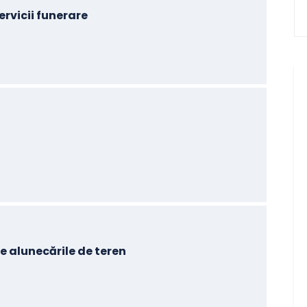
ervicii funerare
ă
e alunecările de teren