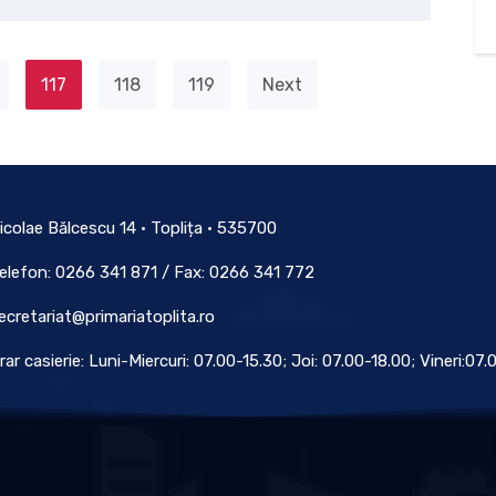
117
118
119
Next
icolae Bălcescu 14 • Toplița • 535700
elefon: 0266 341 871 / Fax: 0266 341 772
ecretariat@primariatoplita.ro
rar casierie: Luni-Miercuri: 07.00-15.30; Joi: 07.00-18.00; Vineri:07