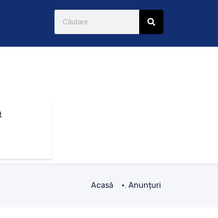
t
Acasă
Anunțuri
.