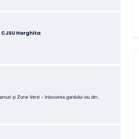
 a CJSU Harghita
arcuri și Zone Verzi – înlocuirea gardului viu din…