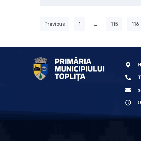
Previous
1
…
115
116
N
T
s
O