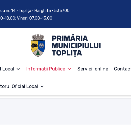
cu nr. 14 • Toplița • Harghita • 535700
.00-18.00; Vineri: 07.00-13.00
l Local
Informații Publice
Servicii online
Contac
torul Oficial Local