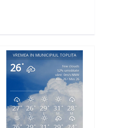
VREMEA ÎN MUNICIPIUL TOPLIȚA
26
°
few clouds
52% umiditate
vânt: 0m/s NNW
Max 26 • Min 26
27
26
29
31
28
°
°
°
°
°
S
D
L
M
M
26
29
31
29
24
°
°
°
°
°