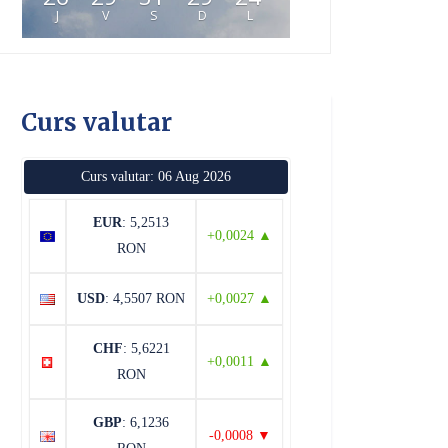
J
V
S
D
L
Curs valutar
Curs valutar: 06 Aug 2026
EUR
: 5,2513
+0,0024 ▲
RON
USD
: 4,5507 RON
+0,0027 ▲
CHF
: 5,6221
+0,0011 ▲
RON
GBP
: 6,1236
-0,0008 ▼