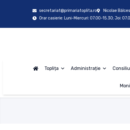
secretariat@primariatoplita.ro
Nicolae Bălces
Orar casierie: Luni-Miercuri: 07.00-15.30; Joi: 07
Toplița
Administrație
Consiliu
Moni