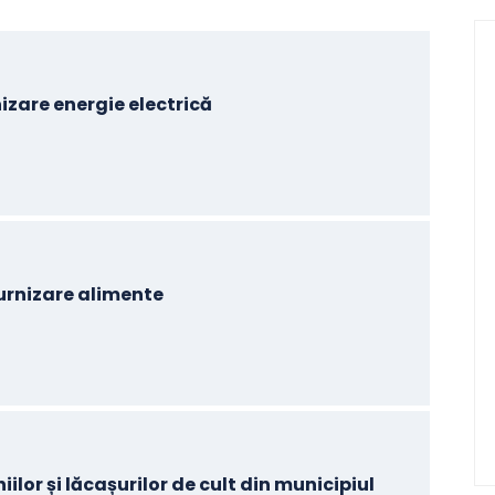
nizare energie electrică
Furnizare alimente
ilor și lăcașurilor de cult din municipiul