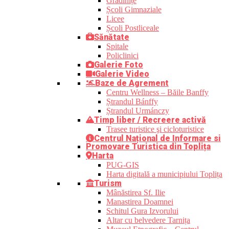
Grădinițe
Școli Gimnaziale
Licee
Școli Postliceale
Sănătate
Spitale
Policlinici
Galerie Foto
Galerie Video
Baze de Agrement
Centru Wellness – Băile Banffy
Ștrandul Bánffy
Ștrandul Urmánczy
Timp liber / Recreere activă
Trasee turistice şi cicloturistice
Centrul Național de Informare si
Promovare Turistica din Toplița
Harta
PUG-GIS
Harta digitală a municipiului Toplița
Turism
Mânăstirea Sf. Ilie
Manastirea Doamnei
Schitul Gura Izvorului
Altar cu belvedere Tarnița