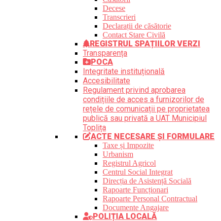
Decese
Transcrieri
Declarații de căsătorie
Contact Stare Civilă
REGISTRUL SPAȚIILOR VERZI
Transparența
POCA
Integritate instituțională
Accesibilitate
Regulament privind aprobarea
condițiile de acces a furnizorilor de
rețele de comunicații pe proprietatea
publică sau privată a UAT Municipiul
Toplița
ACTE NECESARE ȘI FORMULARE
Taxe și Impozite
Urbanism
Registrul Agricol
Centrul Social Integrat
Direcția de Asistență Socială
Rapoarte Funcționari
Rapoarte Personal Contractual
Documente Angajare
POLIȚIA LOCALĂ