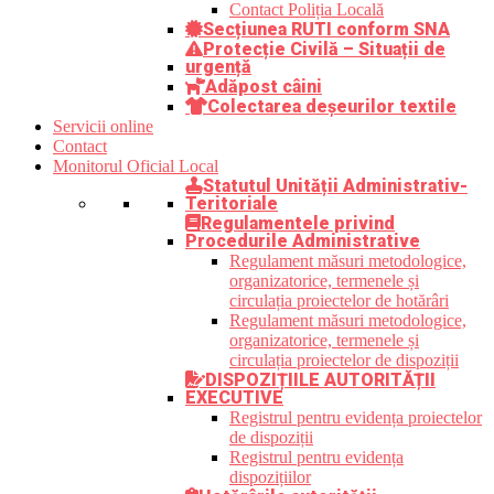
Contact Poliția Locală
Secțiunea RUTI conform SNA
Protecție Civilă – Situații de
urgență
Adăpost câini
Colectarea deșeurilor textile
Servicii online
Contact
Monitorul Oficial Local
Statutul Unității Administrativ-
Teritoriale
Regulamentele privind
Procedurile Administrative
Regulament măsuri metodologice,
organizatorice, termenele și
circulația proiectelor de hotărâri
Regulament măsuri metodologice,
organizatorice, termenele și
circulația proiectelor de dispoziții
DISPOZIȚIILE AUTORITĂȚII
EXECUTIVE
Registrul pentru evidența proiectelor
de dispoziții
Registrul pentru evidența
dispozițiilor