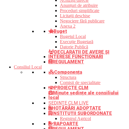
Achiziții directe
Anunțuri de atribuire
Proceduri simplificate
Licitații deschise
Negociere fără publicare
Anexa 2
Buget
Bugetul Local
Execuție Bugetară
Datorie Publică
DECLARAȚII DE AVERE ȘI
INTERESE FUNCȚIONARI
REGULAMENT
Consiliul Local
Componența
Structura
Comisii de specialitate
PROIECTE CLM
Minute ședințe ale consiliului
local
ȘEDINȚE CLM LIVE
HOTĂRÂRI ADOPTATE
INSTITUȚII SUBORDONATE
Registrul Agricol
RAPOARTE
REGULAMENT