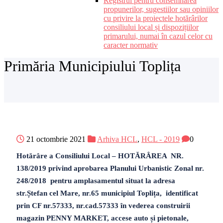
Registrul pentru consemnarea
propunerilor, sugestiilor sau opiniilor
cu privire la proiectele hotărârilor
consiliului local și dispozițiilor
primarului, numai în cazul celor cu
caracter normativ
Primăria Municipiului Toplița
21 octombrie 2021
Arhiva HCL
,
HCL - 2019
0
Hotărâre a Consiliului Local – HOTĂRÂREA NR.
138/2019 privind aprobarea Planului Urbanistic Zonal nr.
248/2018 pentru amplasamentul situat la adresa
str.Ștefan cel Mare, nr.65 municipiul Toplița, identificat
prin CF nr.57333, nr.cad.57333 în vederea construirii
magazin PENNY MARKET, accese auto și pietonale,