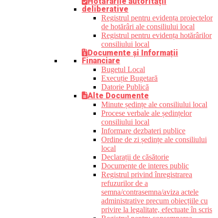
Hotărârile autorității
deliberative
Registrul pentru evidența proiectelor
de hotărâri ale consiliului local
Registrul pentru evidența hotărârilor
consiliului local
Documente și Informații
Financiare
Bugetul Local
Execuție Bugetară
Datorie Publică
Alte Documente
Minute ședințe ale consiliului local
Procese verbale ale ședințelor
consiliului local
Informare dezbateri publice
Ordine de zi ședințe ale consiliului
local
Declarații de căsătorie
Documente de interes public
Registrul privind înregistrarea
refuzurilor de a
semna/contrasemna/aviza actele
administrative precum obiecțiile cu
privire la legalitate, efectuate în scris