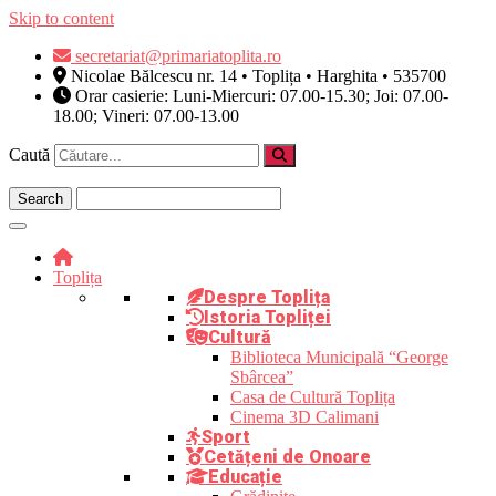
Skip to content
secretariat@primariatoplita.ro
Nicolae Bălcescu nr. 14 • Toplița • Harghita • 535700
Orar casierie: Luni-Miercuri: 07.00-15.30; Joi: 07.00-
18.00; Vineri: 07.00-13.00
Caută
Toplița
Despre Toplița
Istoria Topliței
Cultură
Biblioteca Municipală “George
Sbârcea”
Casa de Cultură Toplița
Cinema 3D Calimani
Sport
Cetățeni de Onoare
Educație