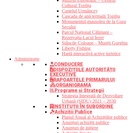
Muzeul Etnografic – Centrul
Cultural Toplița
Castelul Urmánczy
Cascada de apă termală Toplița
Monumentul-mausoleu de la Gura
Secului
Parcul Național Călimani –
Rezervația Lacul Iezer
Stâncile Coloape – Munții Gurghiu
Liberty Fishing
Hartă interactivă active turistice
Administrație
CONDUCERE
DISPOZIȚIILE AUTORITĂȚII
EXECUTIVE
RAPOARTELE PRIMARULUI
ORGANIGRAMA
Programe și Strategii
Strategia Integrată de Dezvoltare
Urbană (SIDU) 2021 – 2030
INSTITUȚII ÎN SUBORDINE
Achiziții Publice
Planul Anual al Achizițiilor publice
Anunțuri achiziții publice
Anunțuri de inițiere