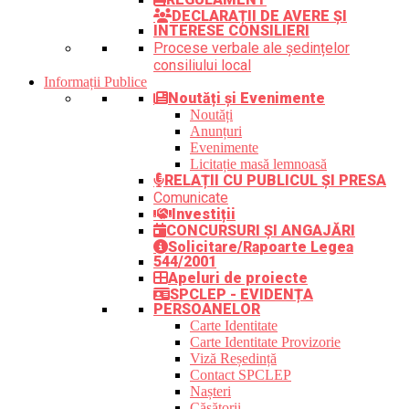
DECLARAȚII DE AVERE ȘI
INTERESE CONSILIERI
Procese verbale ale ședințelor
consiliului local
Informații Publice
Noutăți și Evenimente
Noutăți
Anunțuri
Evenimente
Licitație masă lemnoasă
RELAȚII CU PUBLICUL ȘI PRESA
Comunicate
Investiții
CONCURSURI ȘI ANGAJĂRI
Solicitare/Rapoarte Legea
544/2001
Apeluri de proiecte
SPCLEP - EVIDENȚA
PERSOANELOR
Carte Identitate
Carte Identitate Provizorie
Viză Reședință
Contact SPCLEP
Nașteri
Căsătorii