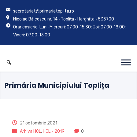
secretariat@primariatoplita.ro
Nicolae Bălcescu nr. 14 • Toplița • Harghita • 535700
Orar casierie: Luni-Miercuri: 07.00-15.30; Joi: 07.00-18.00;
Vineri: 07.00-13.00
Primăria Municipiului Toplița
21 octombrie 2021
Arhiva HCL
,
HCL - 2019
0