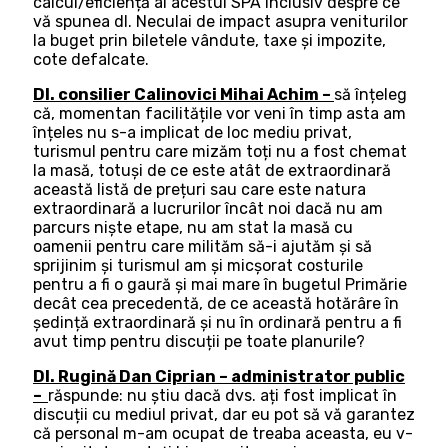
calcul/eficiență al acestui SPA inclusiv despre ce
vă spunea dl. Neculai de impact asupra veniturilor
la buget prin biletele vândute, taxe și impozite,
cote defalcate.
Dl. consilier Calinovici Mihai Achim –
să înțeleg
că, momentan facilitățile vor veni în timp asta am
înțeles nu s-a implicat de loc mediu privat,
turismul pentru care mizăm toți nu a fost chemat
la masă, totuși de ce este atât de extraordinară
această listă de prețuri sau care este natura
extraordinară a lucrurilor încât noi dacă nu am
parcurs niște etape, nu am stat la masă cu
oamenii pentru care milităm să-i ajutăm și să
sprijinim și turismul am și micșorat costurile
pentru a fi o gaură și mai mare în bugetul Primărie
decât cea precedentă, de ce această hotărâre în
ședință extraordinară și nu în ordinară pentru a fi
avut timp pentru discuții pe toate planurile?
Dl. Rugină Dan Ciprian – administrator public
–
răspunde: nu știu dacă dvs. ați fost implicat în
discuții cu mediul privat, dar eu pot să vă garantez
că personal m-am ocupat de treaba aceasta, eu v-