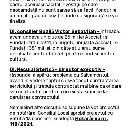
cadrul aceluiași capitol investiții pe care
deocamdată nu sunt șanse să se facă, fondurile
au un alt grad de poziție unde cu siguranță se vor
finaliza.
Dl. consilier Buzilă Victor Sebastian –
întreabă,
avem undeva un plus de 25 mii lei Asociații și
Fundații titlul 59.11, în bugetul inițial la Asociații și
Fundații 381 mii lei, din câte știu erau sume
defalcate pentru tineret, pentru sport și pentru
cultură.
Dl. Neculai Sterică – director executiv –
răspunde: a apărut problema cu Salvamontul,
având în vedere faptul că s-a făcut contractarea
serviciului și trebuia contractat mai bine ca oricare
s-a contractat pentru a nu exista sincope la
derularea contractului.
Nemaifiind alte discuții, se supune la vot proiectul
de hotărâre, Consiliul Local aprobă proiectul cu
votul a 13 consilieri şi adoptă
Hotărârea nr.
118/2021.