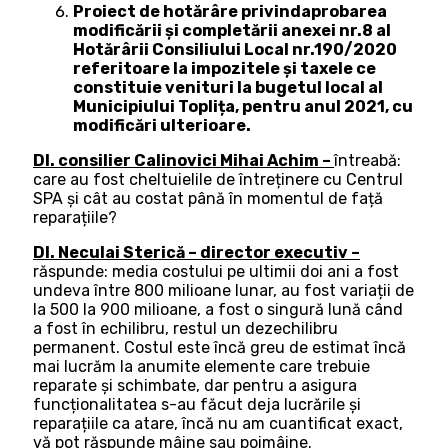
Proiect de hotărâre privindaprobarea
modificării și completării anexei nr.8 al
Hotărârii Consiliului Local nr.190/2020
referitoare la impozitele și taxele ce
constituie venituri la bugetul local al
Municipiului Toplița, pentru anul 2021, cu
modificări ulterioare.
Dl. consilier Calinovici Mihai Achim –
întreabă:
care au fost cheltuielile de întreținere cu Centrul
SPA și cât au costat până în momentul de față
reparațiile?
Dl. Neculai Sterică – director executiv –
răspunde: media costului pe ultimii doi ani a fost
undeva între 800 milioane lunar, au fost variații de
la 500 la 900 milioane, a fost o singură lună când
a fost în echilibru, restul un dezechilibru
permanent. Costul este încă greu de estimat încă
mai lucrăm la anumite elemente care trebuie
reparate și schimbate, dar pentru a asigura
funcționalitatea s-au făcut deja lucrările și
reparațiile ca atare, încă nu am cuantificat exact,
vă pot răspunde mâine sau poimâine.