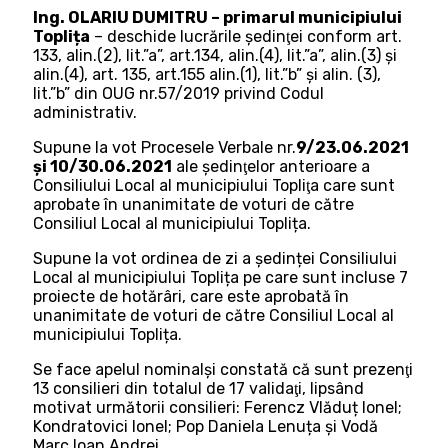
Ing. OLARIU DUMITRU – primarul municipiului
Toplița
– deschide lucrările şedinţei conform art.
133, alin.(2), lit.”a”, art.134, alin.(4), lit.”a”, alin.(3) și
alin.(4), art. 135, art.155 alin.(1), lit.”b” și alin. (3),
lit.”b” din OUG nr.57/2019 privind Codul
administrativ.
Supune la vot Procesele Verbale nr.
9/23.06.2021
și 10/30.06.2021
ale şedinţelor anterioare a
Consiliului Local al municipiului Topliţa care sunt
aprobate în unanimitate de voturi de către
Consiliul Local al municipiului Toplița.
Supune la vot ordinea de zi a ședinței Consiliului
Local al municipiului Toplița pe care sunt incluse 7
proiecte de hotărâri, care este aprobată în
unanimitate de voturi de către Consiliul Local al
municipiului Toplița.
Se face apelul nominalşi constată că sunt prezenţi
13 consilieri din totalul de 17 validaţi, lipsând
motivat următorii consilieri: Ferencz Vlăduț Ionel;
Kondratovici Ionel; Pop Daniela Lenuța și Vodă
Marc Ioan Andrei.