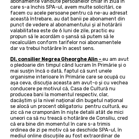
abonamente vândute persoanelor chiar în ziua în
care s-a închis SPA-ul, avem multe solicitări, ce
facem cu acele persoane pentru că ne-au adresat
această întrebare, au dat banii pe abonament din
punct de vedere al abonamentului și al hotărârii
valabilitatea este de 6 luni de zile, practic eu
propun să le acordăm o șansă să putem să le
recalculăm conform tarifelor noi abonamentele
dar va trebui hotărâre în acest sens.
Dl. consilier Negrea Gheorghe Alin –
eu am avut
o pledoarie din timpul când lucram în Primărie și o
mai susțin încă o dată, faptul că sunt unele
organisme interioare în Primărie care se ocupă cu
așa ceva, discuția aceasta am avut-o și cu vechea
conducere pe motivul că, Casa de Cultură nu
producea bani la momentul respectiv, clar,
dacăștim și la nivel național din bugetul național
se alocă un procent obligatoriu pentru cultură, eu
zic că ne cramponăm în niște detalii atât de mici
uneori ca să nu treacă o hotărâre de Consiliu, cred
că era bine din momentul în care s-a trimis
ordinea de zi pe motiv că se deschide SPA-ul, în
mediul online discuțiile au fost extraordinar de