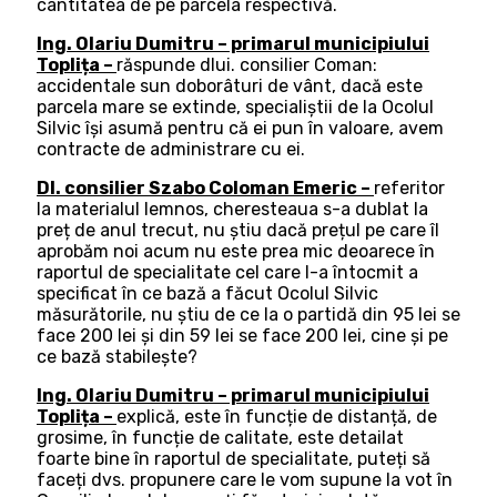
cantitatea de pe parcela respectivă.
Ing. Olariu Dumitru – primarul municipiului
Toplița –
răspunde dlui. consilier Coman:
accidentale sun doborâturi de vânt, dacă este
parcela mare se extinde, specialiștii de la Ocolul
Silvic își asumă pentru că ei pun în valoare, avem
contracte de administrare cu ei.
Dl. consilier Szabo Coloman Emeric –
referitor
la materialul lemnos, cheresteaua s-a dublat la
preț de anul trecut, nu știu dacă prețul pe care îl
aprobăm noi acum nu este prea mic deoarece în
raportul de specialitate cel care l-a întocmit a
specificat în ce bază a făcut Ocolul Silvic
măsurătorile, nu știu de ce la o partidă din 95 lei se
face 200 lei și din 59 lei se face 200 lei, cine și pe
ce bază stabilește?
Ing. Olariu Dumitru – primarul municipiului
Toplița –
explică, este în funcție de distanță, de
grosime, în funcție de calitate, este detailat
foarte bine în raportul de specialitate, puteți să
faceți dvs. propunere care le vom supune la vot în