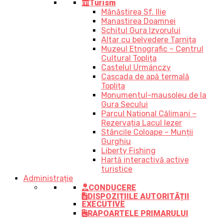
Turism
Mânăstirea Sf. Ilie
Manastirea Doamnei
Schitul Gura Izvorului
Altar cu belvedere Tarnița
Muzeul Etnografic – Centrul
Cultural Toplița
Castelul Urmánczy
Cascada de apă termală
Toplița
Monumentul-mausoleu de la
Gura Secului
Parcul Național Călimani –
Rezervația Lacul Iezer
Stâncile Coloape – Munții
Gurghiu
Liberty Fishing
Hartă interactivă active
turistice
Administrație
CONDUCERE
DISPOZIȚIILE AUTORITĂȚII
EXECUTIVE
RAPOARTELE PRIMARULUI