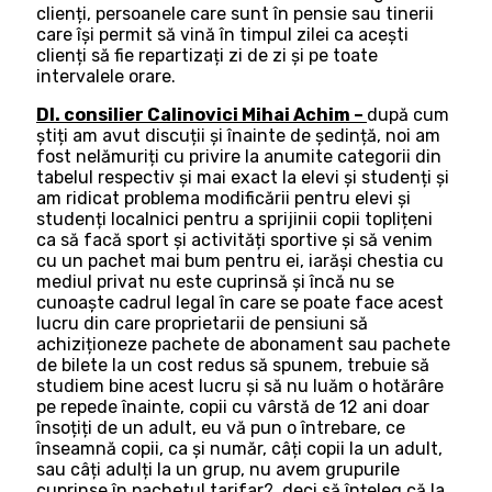
clienți, persoanele care sunt în pensie sau tinerii
care își permit să vină în timpul zilei ca acești
clienți să fie repartizați zi de zi și pe toate
intervalele orare.
Dl. consilier Calinovici Mihai Achim –
după cum
știți am avut discuții și înainte de ședință, noi am
fost nelămuriți cu privire la anumite categorii din
tabelul respectiv și mai exact la elevi și studenți și
am ridicat problema modificării pentru elevi și
studenți localnici pentru a sprijinii copii toplițeni
ca să facă sport și activități sportive și să venim
cu un pachet mai bum pentru ei, iarăși chestia cu
mediul privat nu este cuprinsă și încă nu se
cunoaște cadrul legal în care se poate face acest
lucru din care proprietarii de pensiuni să
achiziționeze pachete de abonament sau pachete
de bilete la un cost redus să spunem, trebuie să
studiem bine acest lucru și să nu luăm o hotărâre
pe repede înainte, copii cu vârstă de 12 ani doar
însoțiți de un adult, eu vă pun o întrebare, ce
înseamnă copii, ca și număr, câți copii la un adult,
sau câți adulți la un grup, nu avem grupurile
cuprinse în pachetul tarifar?, deci să înțeleg că la