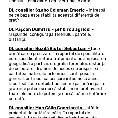
Consiliu Local dar nu ați făcut nici o dată.
Dl. consilier Szabo Coloman Emeric –
întreabă,
pe ce bază este stabilită această diferență de
preț?
Dl. Pășcan Dumitru – șef birou agricol –
răspunde, configurația terenului, pantele,
distanța.
Dl. consilier Buzilă Victor Sebastian –
face
următoarea precizare: în raportul de specialitate
este specificat natura tratamentului, amplasarea
geografică a partizii, orografia terenului, distanța
de colectare, drumuri de acces și transport și
calitatea materialului lemnos, sunt puse la
general, ar trebui ca cei care întocmesc acest
raport să scrie detailat pe fiecare partidă în parte
și atunci putem și noi să stabilim un preț având
toate elementele putem și noi să luăm o hotărâre
corectă.
Dl. consilier Man Călin Constantin –
atât în
proiectul de hotărâre cât și în raportul de
specialitate ar trebui să dispară sintagma de