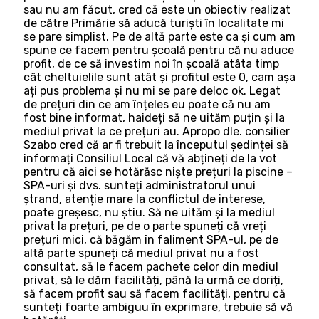
sau nu am făcut, cred că este un obiectiv realizat
de către Primărie să aducă turiști în localitate mi
se pare simplist. Pe de altă parte este ca și cum am
spune ce facem pentru școală pentru că nu aduce
profit, de ce să investim noi în școală atâta timp
cât cheltuielile sunt atât și profitul este 0, cam așa
ați pus problema și nu mi se pare deloc ok. Legat
de prețuri din ce am înțeles eu poate că nu am
fost bine informat, haideți să ne uităm puțin și la
mediul privat la ce prețuri au. Apropo dle. consilier
Szabo cred că ar fi trebuit la începutul ședinței să
informați Consiliul Local că vă abțineți de la vot
pentru că aici se hotărăsc niște prețuri la piscine –
SPA-uri și dvs. sunteți administratorul unui
ștrand, atenție mare la conflictul de interese,
poate greșesc, nu știu. Să ne uităm și la mediul
privat la prețuri, pe de o parte spuneți că vreți
prețuri mici, că băgăm în faliment SPA-ul, pe de
altă parte spuneți că mediul privat nu a fost
consultat, să le facem pachete celor din mediul
privat, să le dăm facilități, până la urmă ce doriți,
să facem profit sau să facem facilități, pentru că
sunteți foarte ambiguu în exprimare, trebuie să vă