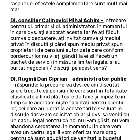
răspunde: efectele complementare sunt mult mai
mari.
Dl. consilier Calinovici Mihai Achim –
întrebare
pentru dl. primar și dl. administrator: în momentul
în care dvs. ați elaborat aceste tarife ați făcut
cumva o dezbatere, ați invitat cumva și mediul
privat în discuții și când spun mediu privat spun
proprietarii de pensiuni autorizate care conform
borderourilor nu v-ați gândit la ei să faceți un
pachet de servicii în măsura limitei legale, s-au
purtat negocieri / discuții pe acest sens?
Dl. Rugină Dan Ciprian – administrator public
–
răspunde: la propunerea dvs. ce am discutat
zilele trecute că pensiunile care sunt în totalitate
clasificate a fiind plătitoare de taxe și impozite în
timp să le acordăm niște facilități pentru clienții
lor, cei care au lucrat la aceste tarife s-a luat în
discuție dar v-am solicitat chiar și dvs. să veniți cu
un cadru legal pentru că noi nu l-am găsit, nu vom
abandona cercetarea, în momentul în care vom
avea un cadru legal îl vom oferi cu mare drag
pentru că sunt aducători de venituri la bugetul