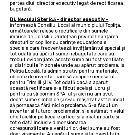
partea dlui. director executiv legat de rectificarea
bugetară.
Dl. Neculai Sterică – director executiv –
informează Consiliul Local al municipiului Toplița,
următoarele: reiese o rectificare din sumele
impuse de Consiliul Județean privind finanțarea
drepturilor copiilor cu cerințe educaționale
speciale care frecventează învățământul special și
tot odată au apărut sume nebugetate care au
trebuit evidențiate, aceste sume au fost ventilate
și distribuite în zonele unde au apărut probleme, la
Poliția Locală, la administrativ pentru materiale,
obiecte de inventar care să acopere necesarul
pentru Trim.III și IV. Tot odată dacă a apărut
această rectificare s-a făcut același lucru și
pentru ca să pornim SPA-ul și aici nu am avut
decât sume simbolice și s-au reașezat astfel încât
să pornească fără nici o problemă. S-a făcut un
inventar al tuturor problemelor, s-a estimat nivelul
cheltuielilor pe fiecare articol și aliniat în parte și
tot o dată inclusiv dimensionarea
corespunzătoare a veniturilor, deci sume au fost
doar viramente. Au apărut sume și la investiții în