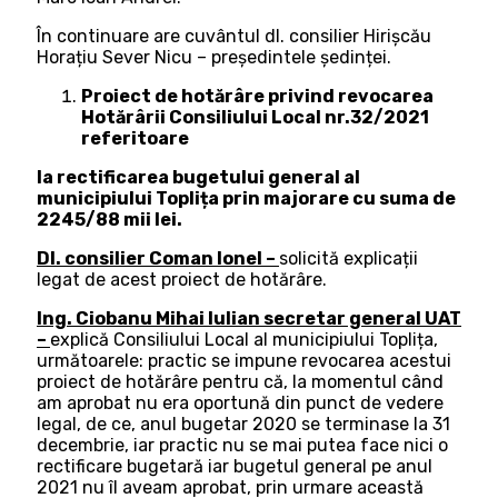
În continuare are cuvântul dl. consilier Hirișcău
Horațiu Sever Nicu – președintele ședinței.
Proiect de hotărâre privind revocarea
Hotărârii Consiliului Local nr.32/2021
referitoare
la rectificarea bugetului general al
municipiului Toplița prin majorare cu suma de
2245/88 mii lei.
Dl. consilier Coman Ionel –
solicită explicații
legat de acest proiect de hotărâre.
Ing. Ciobanu Mihai Iulian secretar general UAT
–
explică Consiliului Local al municipiului Toplița,
următoarele: practic se impune revocarea acestui
proiect de hotărâre pentru că, la momentul când
am aprobat nu era oportună din punct de vedere
legal, de ce, anul bugetar 2020 se terminase la 31
decembrie, iar practic nu se mai putea face nici o
rectificare bugetară iar bugetul general pe anul
2021 nu îl aveam aprobat, prin urmare această