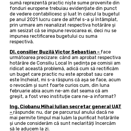
sumă reprezentă practic niște sume provenite din
fonduri europene trebuiau evidențiate din punct
de vedere contabilicesc și luat în calcul la bugetul
pe anul 2021 lucru care de altfel s-a și întâmplat,
prin urmare am reanalizat respectiva hotărâre și
am sesizat că se impune revocarea ei, deci nu se
impunea rectificarea bugetului cu suma
respectivă.
Dl. consilier Buzilă Victor Sebastian –
face
următoarea precizare: când am aprobat respectiva
hotărâre de Consiliu Local în ședința pe comisii am
ridicat această problemă, adică cum să rectificăm
un buget care practic nu este aprobat sau care
este încheiat, mi s-a răspuns că așa se face, acum
o revocăm și sunt foarte curios cum, din luna
februarie abia acum ne-am dat seama că am
greșit, a fost vreo instituție care ne-a informat?
Ing. Ciobanu Mihai Iulian secretar general UAT
–
răspunde: nu, dar pe parcursul anului dacă ne
mai permite timpul mai luăm la purificat hotărârile
și unde considerăm că sunt neclarități încercăm
să le aducem la zi.