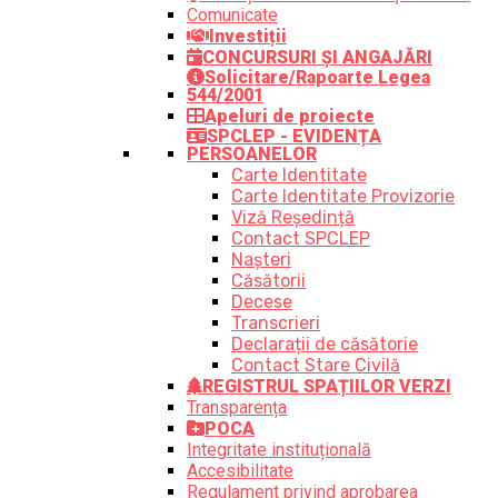
Comunicate
Investiții
CONCURSURI ȘI ANGAJĂRI
Solicitare/Rapoarte Legea
544/2001
Apeluri de proiecte
SPCLEP - EVIDENȚA
PERSOANELOR
Carte Identitate
Carte Identitate Provizorie
Viză Reședință
Contact SPCLEP
Nașteri
Căsătorii
Decese
Transcrieri
Declarații de căsătorie
Contact Stare Civilă
REGISTRUL SPAȚIILOR VERZI
Transparența
POCA
Integritate instituțională
Accesibilitate
Regulament privind aprobarea