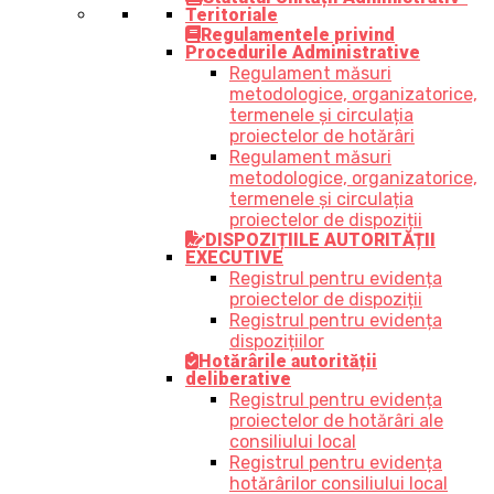
Teritoriale
Regulamentele privind
Procedurile Administrative
Regulament măsuri
metodologice, organizatorice,
termenele și circulația
proiectelor de hotărâri
Regulament măsuri
metodologice, organizatorice,
termenele și circulația
proiectelor de dispoziții
DISPOZIȚIILE AUTORITĂȚII
EXECUTIVE
Registrul pentru evidența
proiectelor de dispoziții
Registrul pentru evidența
dispozițiilor
Hotărârile autorității
deliberative
Registrul pentru evidența
proiectelor de hotărâri ale
consiliului local
Registrul pentru evidența
hotărârilor consiliului local