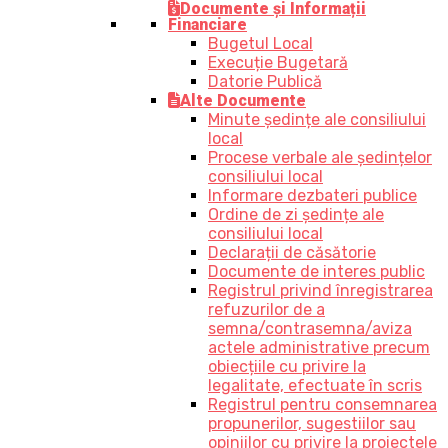
Documente și Informații
Financiare
Bugetul Local
Execuție Bugetară
Datorie Publică
Alte Documente
Minute ședințe ale consiliului
local
Procese verbale ale ședințelor
consiliului local
Informare dezbateri publice
Ordine de zi ședințe ale
consiliului local
Declarații de căsătorie
Documente de interes public
Registrul privind înregistrarea
refuzurilor de a
semna/contrasemna/aviza
actele administrative precum
obiecțiile cu privire la
legalitate, efectuate în scris
Registrul pentru consemnarea
propunerilor, sugestiilor sau
opiniilor cu privire la proiectele