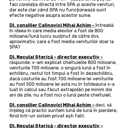
faci corelația directă între SPA și aceste venituri,
dar este clar când SPA nu funcționează sunt
efecte negative asupra acestor sume.
Dl. consilier Calinovici Mihai Achim –
întreabă:
în ideea în care media elevilor a fost de 800
milioane/lună lucru susținut de către dvs.
aproximativ, care a fost media veniturilor doar la
SPA?
Dl. Neculai Sterică – director executiv –
răspunde: v-am explicat cheltuielile 800 milioane,
veniturile 700 milioane, o singură lună a fost în
echilibru, restul tot timpul a fost în dezechilibru,
dacă costurile au fost 700 milioane lei veniturile
au fost 500 milioane lei asta nu în totdeauna s-a
luat în calcul sau făcut extrapolări pe minim doi
ani de zile, nu a fost nici o lună peste cheltuieli.
Dl. consilier Calinovici Mihai Achim –
deci, să
înțeleg că practic suntem lună de lună în pierdere,
fiind într-un sistem privat ești falit.
Dl. Neculai Sterică – director executiv –