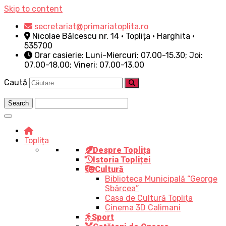
Skip to content
secretariat@primariatoplita.ro
Nicolae Bălcescu nr. 14 • Toplița • Harghita •
535700
Orar casierie: Luni-Miercuri: 07.00-15.30; Joi:
07.00-18.00; Vineri: 07.00-13.00
Caută
Toplița
Despre Toplița
Istoria Topliței
Cultură
Biblioteca Municipală “George
Sbârcea”
Casa de Cultură Toplița
Cinema 3D Calimani
Sport