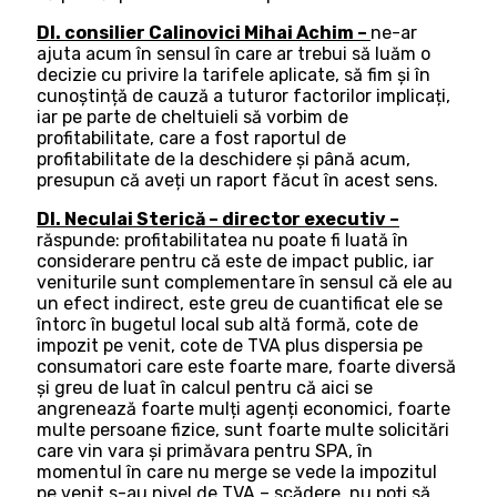
Dl. consilier Calinovici Mihai Achim –
ne-ar
ajuta acum în sensul în care ar trebui să luăm o
decizie cu privire la tarifele aplicate, să fim și în
cunoștință de cauză a tuturor factorilor implicați,
iar pe parte de cheltuieli să vorbim de
profitabilitate, care a fost raportul de
profitabilitate de la deschidere și până acum,
presupun că aveți un raport făcut în acest sens.
Dl. Neculai Sterică – director executiv –
răspunde: profitabilitatea nu poate fi luată în
considerare pentru că este de impact public, iar
veniturile sunt complementare în sensul că ele au
un efect indirect, este greu de cuantificat ele se
întorc în bugetul local sub altă formă, cote de
impozit pe venit, cote de TVA plus dispersia pe
consumatori care este foarte mare, foarte diversă
și greu de luat în calcul pentru că aici se
angrenează foarte mulți agenți economici, foarte
multe persoane fizice, sunt foarte multe solicitări
care vin vara și primăvara pentru SPA, în
momentul în care nu merge se vede la impozitul
pe venit s-au nivel de TVA – scădere, nu poți să