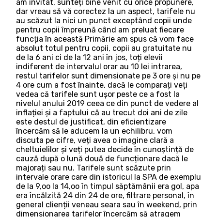
am invitat, sunteți bine venit cu orice propunere,
dar vreau să vă corectez la un aspect, tarifele nu
au scăzut la nici un punct exceptând copii unde
pentru copii împreună când am preluat fiecare
funcția în această Primărie am spus că vom face
absolut totul pentru copii, copii au gratuitate nu
de la 6 ani ci de la 12 ani în jos, toți elevii
indiferent de intervalul orar au 10 lei intrarea,
restul tarifelor sunt dimensionate pe 3 ore și nu pe
4 ore cum a fost înainte, dacă le comparați veți
vedea că tarifele sunt ușor peste ce a fost la
nivelul anului 2019 ceea ce din punct de vedere al
inflației și a faptului că au trecut doi ani de zile
este destul de justificat, din eficientizare
încercăm să le aducem la un echilibru, vom
discuta pe cifre, veți avea o imagine clară a
cheltuielilor și veți putea decide în cunoștință de
cauză după o lună două de funcționare dacă le
majorați sau nu. Tarifele sunt scăzute prin
intervale orare care din istoricul la SPA de exemplu
de la 9,oo la 14,oo în timpul săptămânii era gol, apa
era încălzită 24 din 24 de ore, filtrare personal, în
general clienții veneau seara sau în weekend, prin
dimensionarea tarifelor încercăm să atragem