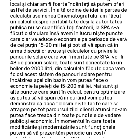
local și chiar am fi foarte încântați să putem oferi
astfel de servicii. În altă ordine de idei la partea de
calculații asemenea Cinematografului am făcut
un calcul despre rentabilitate deși la autoritatea
publică nu se cuantifică toți factorii, la SPA s-a
făcut o simulare însă avem în lucru niște puncte
care clar va aduce o economie pe perioada de vară
de cel puțin 15-20 mii lei și pot să vă spun că în
urma discuțiilor avute și calculelor cu privire la
panourile solare care vor fi montate pe SPA, vor fi
48 de panouri solare, toate sunt conectate la un
boiler de 2000 litri, din calculele făcute dacă vom
folosi acest sistem de panouri solare pentru
încălzirea apei din bazin vom putea face o
economie la peleți de 15-200 mii lei. Mai sunt și
alte puncte care sunt în calcul, pentru optimizare
aș putea să vă spun că în curând vom putea
demonstra că dacă folosim niște tarife care să
atragem pe tot parcursul zilei clienți atunci ne-am
putea face treaba din toate punctele de vedere
public și economic. În momentul în care toate
modificările și modernizările sunt funcționale
putem să vă prezentăm periodic un cost/