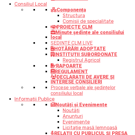
Consiliul Local
Componența
Structura
Comisii de specialitate
PROIECTE CLM
Minute ședințe ale consiliului
local
ȘEDINȚE CLM LIVE
HOTĂRÂRI ADOPTATE
INSTITUȚII SUBORDONATE
Registrul Agricol
RAPOARTE
REGULAMENT
DECLARAȚII DE AVERE ȘI
INTERESE CONSILIERI
Procese verbale ale ședințelor
consiliului local
Informații Publice
Noutăți și Evenimente
Noutăți
Anunțuri
Evenimente
Licitație masă lemnoasă
RELAȚII CU PUBLICUL ȘI PRESA