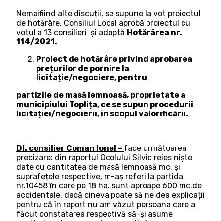
Nemaifiind alte discuții, se supune la vot proiectul
de hotărâre, Consiliul Local aprobă proiectul cu
votul a 13 consilieri şi adoptă
Hotărârea nr.
114/2021.
Proiect de hotărâre privind aprobarea
prețurilor de pornire la
licitație/negociere, pentru
partizile de masă lemnoasă, proprietate a
municipiului Toplița, ce se supun procedurii
licitației/negocierii, în scopul valorificării.
Dl. consilier Coman Ionel –
face următoarea
precizare: din raportul Ocolului Silvic reies niște
date cu cantitatea de masă lemnoasă mc. și
suprafețele respective, m-aș referi la partida
nr.10458 în care pe 18 ha. sunt aproape 600 mc.de
accidentale, dacă cineva poate să ne dea explicații
pentru că în raport nu am văzut persoana care a
făcut constatarea respectivă să-și asume