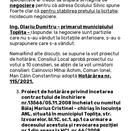
negociere
pentru că adresa Ocolului Silvic spune
foarte clar că
pentru stabilirea prețului la licitație,
nicidecum negociere.
Ing. Olariu Dumitru – primarul municipiului
Toplița –
răspunde: la negociere sunt partizile
care nu s-au vândut la licitațiile anterioare, s-au o
suprapunere care s-a vândut.
Nemaifiind alte discuții, se supune la vot proiectul
de hotărâre, Consiliul Local aprobă proiectul cu
votul a 10 consilieri, se abțin de la vot următorii
consilieri: Calinovici Mihai Achim, Coman Ionel,
Man Călin Constantinşi adoptă
Hotărârea nr.
115/2021.
Proiect de hotărâre privind încetarea
contractului de închiriere
nr.13566/05.11.2008 încheiat cu numitul
Bălaj Marius Cristinel – chiriaș în locuința
ANL, situată în municipiul Toplița, str.
Izvoarelor, bl.1C, sc.1, ap.1 ca urmare a
decesului acestuia și revocarea poziției
nr.1 din anexa la HCL nr.66/2008.