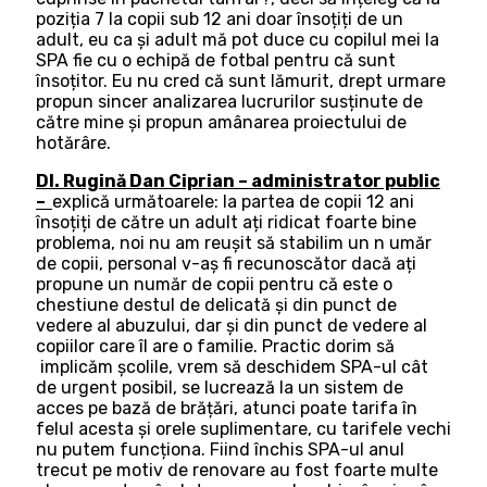
poziția 7 la copii sub 12 ani doar însoțiți de un
adult, eu ca și adult mă pot duce cu copilul mei la
SPA fie cu o echipă de fotbal pentru că sunt
însoțitor. Eu nu cred că sunt lămurit, drept urmare
propun sincer analizarea lucrurilor susținute de
către mine și propun amânarea proiectului de
hotărâre.
Dl. Rugină Dan Ciprian – administrator public
–
explică următoarele: la partea de copii 12 ani
însoțiți de către un adult ați ridicat foarte bine
problema, noi nu am reușit să stabilim un n umăr
de copii, personal v-aș fi recunoscător dacă ați
propune un număr de copii pentru că este o
chestiune destul de delicată și din punct de
vedere al abuzului, dar și din punct de vedere al
copiilor care îl are o familie. Practic dorim să
implicăm școlile, vrem să deschidem SPA-ul cât
de urgent posibil, se lucrează la un sistem de
acces pe bază de brățări, atunci poate tarifa în
felul acesta și orele suplimentare, cu tarifele vechi
nu putem funcționa. Fiind închis SPA-ul anul
trecut pe motiv de renovare au fost foarte multe