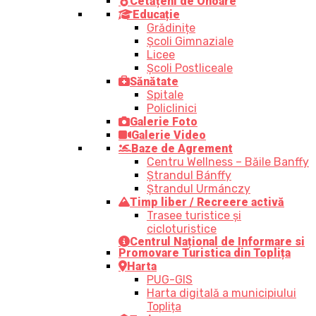
Cetățeni de Onoare
Educație
Grădinițe
Școli Gimnaziale
Licee
Școli Postliceale
Sănătate
Spitale
Policlinici
Galerie Foto
Galerie Video
Baze de Agrement
Centru Wellness – Băile Banffy
Ștrandul Bánffy
Ștrandul Urmánczy
Timp liber / Recreere activă
Trasee turistice şi
cicloturistice
Centrul Național de Informare si
Promovare Turistica din Toplița
Harta
PUG-GIS
Harta digitală a municipiului
Toplița