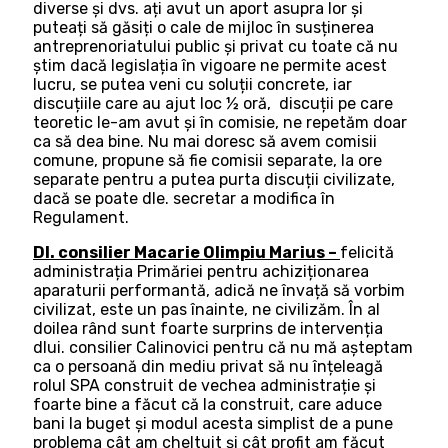
diverse și dvs. ați avut un aport asupra lor și
puteați să găsiți o cale de mijloc în susținerea
antreprenoriatului public și privat cu toate că nu
știm dacă legislația în vigoare ne permite acest
lucru, se putea veni cu soluții concrete, iar
discuțiile care au ajut loc ½ oră, discuții pe care
teoretic le-am avut și în comisie, ne repetăm doar
ca să dea bine. Nu mai doresc să avem comisii
comune, propune să fie comisii separate, la ore
separate pentru a putea purta discuții civilizate,
dacă se poate dle. secretar a modifica în
Regulament.
Dl. consilier Macarie Olimpiu Marius –
felicită
administrația Primăriei pentru achiziționarea
aparaturii performantă, adică ne învață să vorbim
civilizat, este un pas înainte, ne civilizăm. În al
doilea rând sunt foarte surprins de intervenția
dlui. consilier Calinovici pentru că nu mă așteptam
ca o persoană din mediu privat să nu înțeleagă
rolul SPA construit de vechea administrație și
foarte bine a făcut că la construit, care aduce
bani la buget și modul acesta simplist de a pune
problema cât am cheltuit și cât profit am făcut