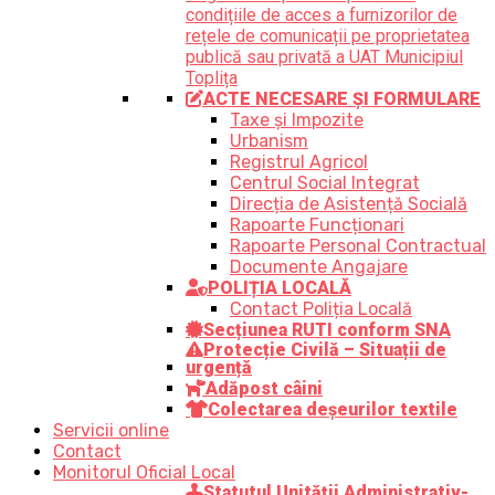
condițiile de acces a furnizorilor de
rețele de comunicații pe proprietatea
publică sau privată a UAT Municipiul
Toplița
ACTE NECESARE ȘI FORMULARE
Taxe și Impozite
Urbanism
Registrul Agricol
Centrul Social Integrat
Direcția de Asistență Socială
Rapoarte Funcționari
Rapoarte Personal Contractual
Documente Angajare
POLIȚIA LOCALĂ
Contact Poliția Locală
Secțiunea RUTI conform SNA
Protecție Civilă – Situații de
urgență
Adăpost câini
Colectarea deșeurilor textile
Servicii online
Contact
Monitorul Oficial Local
Statutul Unității Administrativ-