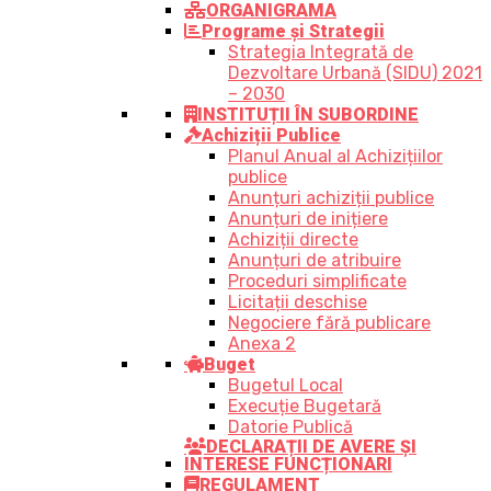
ORGANIGRAMA
Programe și Strategii
Strategia Integrată de
Dezvoltare Urbană (SIDU) 2021
– 2030
INSTITUȚII ÎN SUBORDINE
Achiziții Publice
Planul Anual al Achizițiilor
publice
Anunțuri achiziții publice
Anunțuri de inițiere
Achiziții directe
Anunțuri de atribuire
Proceduri simplificate
Licitații deschise
Negociere fără publicare
Anexa 2
Buget
Bugetul Local
Execuție Bugetară
Datorie Publică
DECLARAȚII DE AVERE ȘI
INTERESE FUNCȚIONARI
REGULAMENT