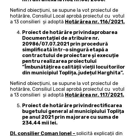
Nefiind obiecțiuni, se supune la vot proiectul de
hotărâre, Consiliul Local aprobă proiectul cu votul
a 13 consilieri şi adoptă
Hotărârea nr. 116/2021.
Proiect de hotărâre privindaprobarea
Documentației de atribuire nr.
20986/07.07.2021 prin procedură
simplificată într-o singură etapă a
contractului de proiectare și execuție
pentru realizarea proiectului
”Îmbunătățirea calității vieții locuitorilor
din municipiul Toplița, județul Harghita”.
Nefiind obiecțiuni, se supune la vot proiectul de
hotărâre, Consiliul Local aprobă proiectul cu votul
a 13 consilieri şi adoptă
Hotărârea nr. 117/2021.
Proiect de hotărâre privindrectificarea
bugetului general al municipiului Toplița
pe anul 2021 prin majorare cu suma de
234,44 mii lei.
Dl. consilier Coman Ionel –
solicită explicații din