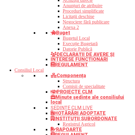
Achiziții directe
Anunțuri de atribuire
Proceduri simplificate
Licitații deschise
Negociere fără publicare
Anexa 2
Buget
Bugetul Local
Execuție Bugetară
Datorie Publică
DECLARAȚII DE AVERE ȘI
INTERESE FUNCȚIONARI
REGULAMENT
Consiliul Local
Componența
Structura
Comisii de specialitate
PROIECTE CLM
Minute ședințe ale consiliului
local
ȘEDINȚE CLM LIVE
HOTĂRÂRI ADOPTATE
INSTITUȚII SUBORDONATE
Registrul Agricol
RAPOARTE
REGULAMENT