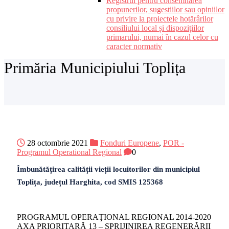
Registrul pentru consemnarea
propunerilor, sugestiilor sau opiniilor
cu privire la proiectele hotărârilor
consiliului local și dispozițiilor
primarului, numai în cazul celor cu
caracter normativ
Primăria Municipiului Toplița
28 octombrie 2021
Fonduri Europene
,
POR -
Programul Operational Regional
0
Îmbunătățirea calității vieții locuitorilor din municipiul
Toplița, județul Harghita, cod SMIS 125368
PROGRAMUL OPERAŢIONAL REGIONAL 2014-2020
AXA PRIORITARĂ 13 – SPRIJINIREA REGENERĂRII