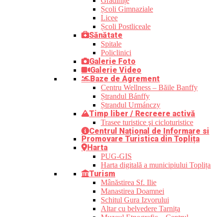
Grădinițe
Școli Gimnaziale
Licee
Școli Postliceale
Sănătate
Spitale
Policlinici
Galerie Foto
Galerie Video
Baze de Agrement
Centru Wellness – Băile Banffy
Ștrandul Bánffy
Ștrandul Urmánczy
Timp liber / Recreere activă
Trasee turistice şi cicloturistice
Centrul Național de Informare si
Promovare Turistica din Toplița
Harta
PUG-GIS
Harta digitală a municipiului Toplița
Turism
Mânăstirea Sf. Ilie
Manastirea Doamnei
Schitul Gura Izvorului
Altar cu belvedere Tarnița