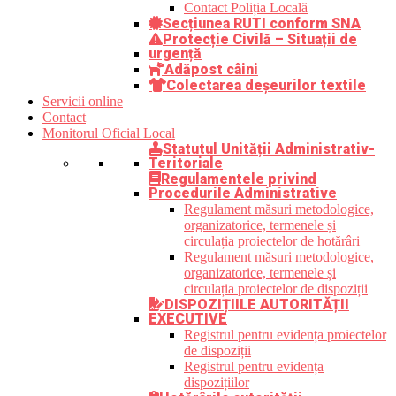
Contact Poliția Locală
Secțiunea RUTI conform SNA
Protecție Civilă – Situații de
urgență
Adăpost câini
Colectarea deșeurilor textile
Servicii online
Contact
Monitorul Oficial Local
Statutul Unității Administrativ-
Teritoriale
Regulamentele privind
Procedurile Administrative
Regulament măsuri metodologice,
organizatorice, termenele și
circulația proiectelor de hotărâri
Regulament măsuri metodologice,
organizatorice, termenele și
circulația proiectelor de dispoziții
DISPOZIȚIILE AUTORITĂȚII
EXECUTIVE
Registrul pentru evidența proiectelor
de dispoziții
Registrul pentru evidența
dispozițiilor