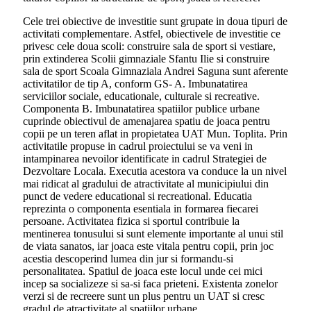
Cele trei obiective de investitie sunt grupate in doua tipuri de
activitati complementare. Astfel, obiectivele de investitie ce
privesc cele doua scoli: construire sala de sport si vestiare,
prin extinderea Scolii gimnaziale Sfantu Ilie si construire
sala de sport Scoala Gimnaziala Andrei Saguna sunt aferente
activitatilor de tip A, conform GS- A. Imbunatatirea
serviciilor sociale, educationale, culturale si recreative.
Componenta B. Imbunatatirea spatiilor publice urbane
cuprinde obiectivul de amenajarea spatiu de joaca pentru
copii pe un teren aflat in propietatea UAT Mun. Toplita. Prin
activitatile propuse in cadrul proiectului se va veni in
intampinarea nevoilor identificate in cadrul Strategiei de
Dezvoltare Locala. Executia acestora va conduce la un nivel
mai ridicat al gradului de atractivitate al municipiului din
punct de vedere educational si recreational. Educatia
reprezinta o componenta esentiala in formarea fiecarei
persoane. Activitatea fizica si sportul contribuie la
mentinerea tonusului si sunt elemente importante al unui stil
de viata sanatos, iar joaca este vitala pentru copii, prin joc
acestia descoperind lumea din jur si formandu-si
personalitatea. Spatiul de joaca este locul unde cei mici
incep sa socializeze si sa-si faca prieteni. Existenta zonelor
verzi si de recreere sunt un plus pentru un UAT si cresc
gradul de atractivitate al spatiilor urbane.