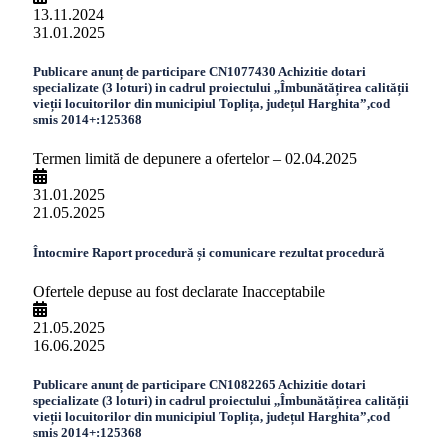
13.11.2024
31.01.2025
Publicare anunț de participare CN1077430 Achizitie dotari
specializate (3 loturi) in cadrul proiectului ,,Îmbunătățirea calității
vieții locuitorilor din municipiul Toplița, județul Harghita”,cod
smis 2014+:125368
Termen limită de depunere a ofertelor – 02.04.2025
31.01.2025
21.05.2025
Întocmire Raport procedură și comunicare rezultat procedură
Ofertele depuse au fost declarate Inacceptabile
21.05.2025
16.06.2025
Publicare anunț de participare CN1082265 Achizitie dotari
specializate (3 loturi) in cadrul proiectului ,,Îmbunătățirea calității
vieții locuitorilor din municipiul Toplița, județul Harghita”,cod
smis 2014+:125368