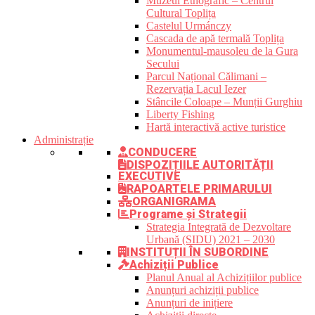
Muzeul Etnografic – Centrul
Cultural Toplița
Castelul Urmánczy
Cascada de apă termală Toplița
Monumentul-mausoleu de la Gura
Secului
Parcul Național Călimani –
Rezervația Lacul Iezer
Stâncile Coloape – Munții Gurghiu
Liberty Fishing
Hartă interactivă active turistice
Administrație
CONDUCERE
DISPOZIȚIILE AUTORITĂȚII
EXECUTIVE
RAPOARTELE PRIMARULUI
ORGANIGRAMA
Programe și Strategii
Strategia Integrată de Dezvoltare
Urbană (SIDU) 2021 – 2030
INSTITUȚII ÎN SUBORDINE
Achiziții Publice
Planul Anual al Achizițiilor publice
Anunțuri achiziții publice
Anunțuri de inițiere