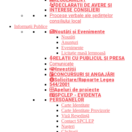
DECLARAȚII DE AVERE ȘI
INTERESE CONSILIERI
Procese verbale ale ședințelor
consiliului local
Informații Publice
Noutăți și Evenimente
Noutăți
Anunțuri
Evenimente
Licitație masă lemnoasă
RELAȚII CU PUBLICUL ȘI PRESA
Comunicate
Investiții
CONCURSURI ȘI ANGAJĂRI
Solicitare/Rapoarte Legea
544/2001
Apeluri de proiecte
SPCLEP - EVIDENȚA
PERSOANELOR
Carte Identitate
Carte Identitate Provizorie
Viză Reședință
Contact SPCLEP
Nașteri
Căsătorii