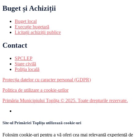
Buget și Achiziții
Buget local
Execuție bugetară
Licitații achiziții publice
Contact
SPCLEP
Stare civilă
Poliția locală
Protecția datelor cu caracter personal (GDPR)
Politica de utilizare a cookie-urilor
Primăria Municipiului Toplița © 2025. Toate drepturile rezervate.
Site-ul Primăriei Toplița utilizează cookie-uri
Folosim cookie-uri pentru a vă oferi cea mai relevantă experiență de