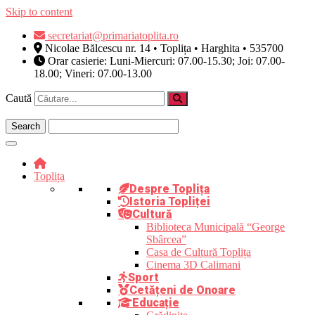
Skip to content
secretariat@primariatoplita.ro
Nicolae Bălcescu nr. 14 • Toplița • Harghita • 535700
Orar casierie: Luni-Miercuri: 07.00-15.30; Joi: 07.00-
18.00; Vineri: 07.00-13.00
Caută
Toplița
Despre Toplița
Istoria Topliței
Cultură
Biblioteca Municipală “George
Sbârcea”
Casa de Cultură Toplița
Cinema 3D Calimani
Sport
Cetățeni de Onoare
Educație