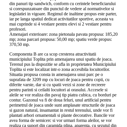
din panuri tip sandwich, conform cu cerintele beneficiarului
si corespunzatoare din punctul de vedere al normativelor si
legislatiei in vigoare. Regimul de inaltime propus este parter,
iar pe langa spatiul dedicat activitatilor sportive, aceasta va
mai cuprinde si 4 vestiare pentru elevi si 2 vestiare pentru
profesori.
Amenajari exterioare: zona pietonala pavata propusa: 185,20
mp; zona parcari propusa: 50,00 mp; spatiu verde propus:
370,50 mp.
Componenta B are ca scop cresterea atractivitatii
municipiului Toplita prin amenajarea unui spatiu de joaca.
Terenul pus la dispozitie se afla in proprietatea Municipiului
Toplita si este localizat intr-o zona accesibila locuitorilor.
Situatia propusa consta in amenajarea unui parc pe o
suprafata de 3209 mp cu locuri de joaca pentru copii, cu
diferite varste, dar si cu spatii verzi si zone de recreere
pentru parinti si ceilalti locuitori ai orasului. Accesele si
aleile se vor realiza din pavaj tip piatra cubica, cu borduri pe
contur. Gazonul va fi de doua feluri, unul artificial pentru
perimetrul de joaca unde sunt amplasate structurile de joaca
si gazon natural, insamantat in restul terenului, unde vor fi
plantati arbori ornamentali si plante decorative. Bancile vor
avea forma de semicerc si vor urmari forma aleilor, se vor
realiza ca suport din caramida plina, aparenta, cu sezutul din