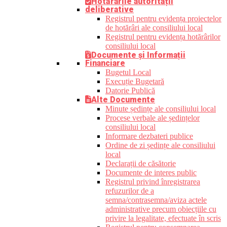
Hotărârile autorității
deliberative
Registrul pentru evidența proiectelor
de hotărâri ale consiliului local
Registrul pentru evidența hotărârilor
consiliului local
Documente și Informații
Financiare
Bugetul Local
Execuție Bugetară
Datorie Publică
Alte Documente
Minute ședințe ale consiliului local
Procese verbale ale ședințelor
consiliului local
Informare dezbateri publice
Ordine de zi ședințe ale consiliului
local
Declarații de căsătorie
Documente de interes public
Registrul privind înregistrarea
refuzurilor de a
semna/contrasemna/aviza actele
administrative precum obiecțiile cu
privire la legalitate, efectuate în scris