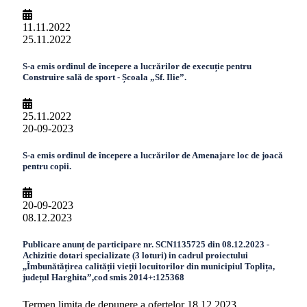
11.11.2022
25.11.2022
S-a emis ordinul de începere a lucrărilor de execuție pentru
Construire sală de sport - Școala „Sf. Ilie”.
25.11.2022
20-09-2023
S-a emis ordinul de începere a lucrărilor de Amenajare loc de joacă
pentru copii.
20-09-2023
08.12.2023
Publicare anunț de participare nr. SCN1135725 din 08.12.2023 -
Achizitie dotari specializate (3 loturi) in cadrul proiectului
,,Îmbunătățirea calității vieții locuitorilor din municipiul Toplița,
județul Harghita”,cod smis 2014+:125368
Termen limita de depunere a ofertelor 18.12.2023.