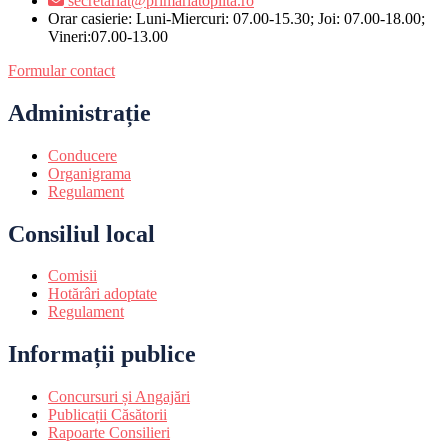
secretariat@primariatoplita.ro
Orar casierie: Luni-Miercuri: 07.00-15.30; Joi: 07.00-18.00;
Vineri:07.00-13.00
Formular contact
Administrație
Conducere
Organigrama
Regulament
Consiliul local
Comisii
Hotărâri adoptate
Regulament
Informații publice
Concursuri și Angajări
Publicații Căsătorii
Rapoarte Consilieri