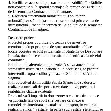
4. Facilitarea accesului persoanelor cu dizabilități în clădirile
nou construite și în spațiul amenajat, în termen de 34 de luni
de la semnarea Contractului de finanțare.
5. Creșterea atractivității municipiului Toplița prin
îmbunătățirea stării infrastructurii școlare și prin crearea de
infrastructură urbană, în termen de 34 de luni de la semnarea
Contractului de finanțare..
Descriere proiect:
Proiectul propus cuprinde 3 obiective de investitie
mentionate drept prioritate de catre autoritatile publice
locale. Acestea au fost evidentiate in Strategia de Dezvoltare
Locala, tinandu-se cont de necesitatile identificate la nivelul
comunitatii.
Prin lucrarile aferente componentei A se va ameliorarea
starea infrastructurii educationale. In acest sens, se propun
interventii asupra scolilor gimnaziale Sfantu Ilie si Andrei
Saguna.
Prin obiectivul de investitie Scoala Sfantu Ilie se doreste
realizarea unei sali de sport cu vestiare anexe, precum si
reabilitarea cladirii existente.
Proiectul va fi impartit in doua zone: o constructie noua ce
va cuprinde sala de sport si 2 vestiare ca anexe si
remodelarea interioara a actualei sali de sport, in vederea
realizarii a inca 4 vestiare. In partea sud vestica a terenului se