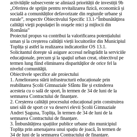
activitățile subsecvente se aliniază priorității de investiții 9b
„Oferirea de sprijin pentru revitalizarea fizică, economică și
socială a comunităților defavorizate din regiunile urbane și
rurale”, respectiv Obiectivului Specific 13.1-“Îmbunătăţirea
calităţii vieţii populaţiei în oraşele mici şi mijlocii din
România”
Proiectul propus va contribui la valorificarea potențialului
uman și la creșterea calității vieții locuitorilor din Municipiul
Toplița și astfel la realizarea indicatorilor OS 13.1.
Solicitantul doreşte să asigure accesul neîngrădit la serviciile
educaţionale, precum şi la spaţiul urban creat, obiectivul pe
termen lung fiind eliminarea disparităţilor de orice fel la
nivelul comunităţii.
Obiectivele specifice ale proiectului
1. Ameliorarea stării infrastructurii educaționale prin
reabilitarea Școlii Gimnaziale Sfântu Ilie și extinderea
acesteia cu o sală de sport, în termen de 34 de luni de la
semnarea Contractului de finanțare.
2. Creșterea calității procesului educațional prin construirea
unei săli de sport ce va deservi elevii Școlii Gimnaziale
Andrei Șaguna, Toplița, în termen de 34 de luni de la
semnarea Contractului de finanțare.
3. Îmbunătățirea spațiilor publice urbane din municipiul
Toplița prin amenajarea unui spațiu de joacă, în termen de
34 de luni de la semnarea Contractului de finanțare.