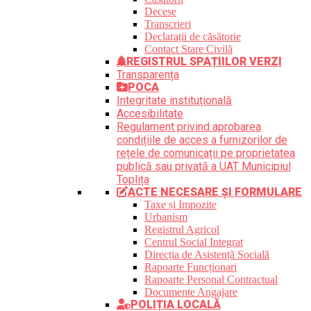
Decese
Transcrieri
Declarații de căsătorie
Contact Stare Civilă
REGISTRUL SPAȚIILOR VERZI
Transparența
POCA
Integritate instituțională
Accesibilitate
Regulament privind aprobarea
condițiile de acces a furnizorilor de
rețele de comunicații pe proprietatea
publică sau privată a UAT Municipiul
Toplița
ACTE NECESARE ȘI FORMULARE
Taxe și Impozite
Urbanism
Registrul Agricol
Centrul Social Integrat
Direcția de Asistență Socială
Rapoarte Funcționari
Rapoarte Personal Contractual
Documente Angajare
POLIȚIA LOCALĂ