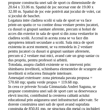
propune constructia unei sali de sport cu dimensiunile de
20.64 x 33.06 m. Spatiul de joc necesar este de 19.00 x
32.00 m. Spatiul de joc este potrivit atat jocului de volei, cat
si jocului de baschet.
Legatura intre cladirea scolii si sala de sport se va face
printr-un spatiu ce va contine doua vestiare pentru jucatori,
cu dusuri si grupuri sanitare aferente, precum si holuri de
acces din exterior in sala de sport si din zona vestiarelor in
cladirea scolii. Accesul in acesta zona se va face din
apropierea intrarii secundare a scolii. Sala mica de sport
existenta in acest moment, se va remodela in 2 vestiare
pentru jucatori cu dusuri si grupuri sanitare aferenete,
precum si 2 vestiare mai mici, avand cate un grup saniar cu
dus propriu, pentru profesori si arbitrii.
Totodata, asupra cladirii existente se va interveni prin:
shimbarea invelitorii, schimbarea elementelor de scurgere ale
invelitorii si refacerea finisajele interioare.
Amenajari exterioare: zona pietonala pavata propusa =
570.60 mp; spatiu verde propus = 119.68 mp.
In ceea ce priveste Scoala Gimnaziala Andrei Saguna, se
propune construirea unei sali de sport care sa deserveasca
elevii inscrisi, contribuind la cresterea calitatii actului
educational prin asigurarea unei infrastructuri adecvate. Se
doreste construirea unei sali de sport avand suprafata
construita de 850,81 mp, pe structura din metal cu inchideri