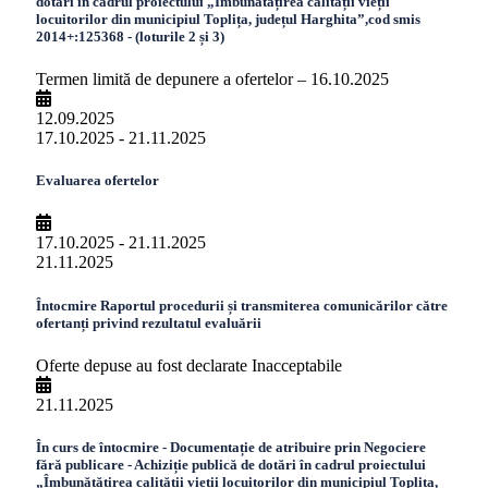
dotări în cadrul proiectului „Îmbunătățirea calității vieții
locuitorilor din municipiul Toplița, județul Harghita”,cod smis
2014+:125368 - (loturile 2 și 3)
Termen limită de depunere a ofertelor – 16.10.2025
12.09.2025
17.10.2025 - 21.11.2025
Evaluarea ofertelor
17.10.2025 - 21.11.2025
21.11.2025
Întocmire Raportul procedurii și transmiterea comunicărilor către
ofertanți privind rezultatul evaluării
Oferte depuse au fost declarate Inacceptabile
21.11.2025
În curs de întocmire - Documentație de atribuire prin Negociere
fără publicare - Achiziție publică de dotări în cadrul proiectului
„Îmbunătățirea calității vieții locuitorilor din municipiul Toplița,