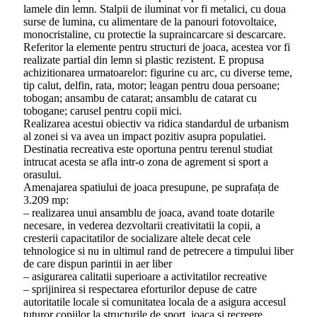
lamele din lemn. Stalpii de iluminat vor fi metalici, cu doua
surse de lumina, cu alimentare de la panouri fotovoltaice,
monocristaline, cu protectie la supraincarcare si descarcare.
Referitor la elemente pentru structuri de joaca, acestea vor fi
realizate partial din lemn si plastic rezistent. E propusa
achizitionarea urmatoarelor: figurine cu arc, cu diverse teme,
tip calut, delfin, rata, motor; leagan pentru doua persoane;
tobogan; ansambu de catarat; ansamblu de catarat cu
tobogane; carusel pentru copii mici.
Realizarea acestui obiectiv va ridica standardul de urbanism
al zonei si va avea un impact pozitiv asupra populatiei.
Destinatia recreativa este oportuna pentru terenul studiat
intrucat acesta se afla intr-o zona de agrement si sport a
orasului.
Amenajarea spatiului de joaca presupune, pe suprafața de
3.209 mp:
– realizarea unui ansamblu de joaca, avand toate dotarile
necesare, in vederea dezvoltarii creativitatii la copii, a
cresterii capacitatilor de socializare altele decat cele
tehnologice si nu in ultimul rand de petrecere a timpului liber
de care dispun parintii in aer liber
– asigurarea calitatii superioare a activitatilor recreative
– sprijinirea si respectarea eforturilor depuse de catre
autoritatile locale si comunitatea locala de a asigura accesul
tuturor copiilor la structurile de sport, joaca si recreere.