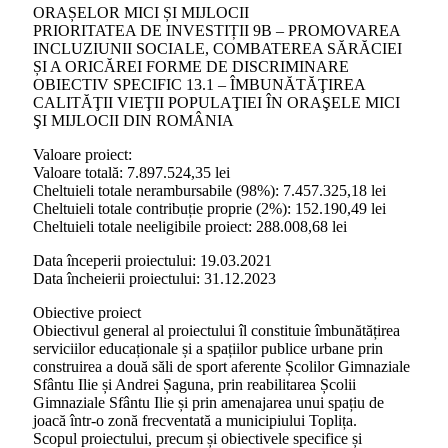
ORAȘELOR MICI ȘI MIJLOCII
PRIORITATEA DE INVESTIȚII 9B – PROMOVAREA
INCLUZIUNII SOCIALE, COMBATEREA SĂRĂCIEI
ȘI A ORICĂREI FORME DE DISCRIMINARE
OBIECTIV SPECIFIC 13.1 – ÎMBUNĂTĂŢIREA
CALITĂŢII VIEŢII POPULAŢIEI ÎN ORAŞELE MICI
ŞI MIJLOCII DIN ROMÂNIA
Valoare proiect:
Valoare totală: 7.897.524,35 lei
Cheltuieli totale nerambursabile (98%): 7.457.325,18 lei
Cheltuieli totale contribuție proprie (2%): 152.190,49 lei
Cheltuieli totale neeligibile proiect: 288.008,68 lei
Data începerii proiectului: 19.03.2021
Data încheierii proiectului: 31.12.2023
Obiective proiect
Obiectivul general al proiectului îl constituie îmbunătățirea
serviciilor educaționale și a spațiilor publice urbane prin
construirea a două săli de sport aferente Școlilor Gimnaziale
Sfântu Ilie și Andrei Șaguna, prin reabilitarea Școlii
Gimnaziale Sfântu Ilie și prin amenajarea unui spațiu de
joacă într-o zonă frecventată a municipiului Toplița.
Scopul proiectului, precum și obiectivele specifice și