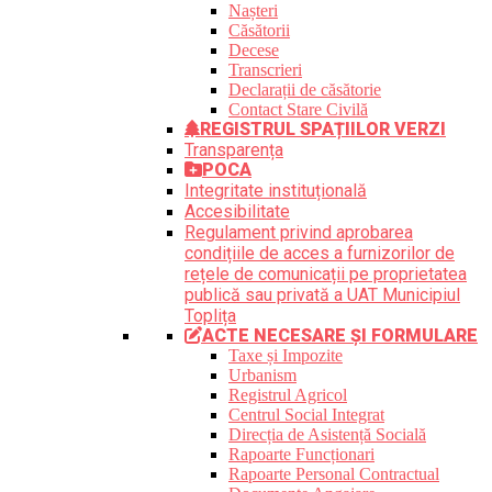
Nașteri
Căsătorii
Decese
Transcrieri
Declarații de căsătorie
Contact Stare Civilă
REGISTRUL SPAȚIILOR VERZI
Transparența
POCA
Integritate instituțională
Accesibilitate
Regulament privind aprobarea
condițiile de acces a furnizorilor de
rețele de comunicații pe proprietatea
publică sau privată a UAT Municipiul
Toplița
ACTE NECESARE ȘI FORMULARE
Taxe și Impozite
Urbanism
Registrul Agricol
Centrul Social Integrat
Direcția de Asistență Socială
Rapoarte Funcționari
Rapoarte Personal Contractual