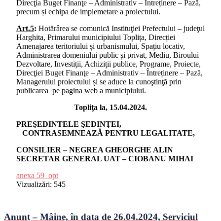
Direcţia Buget Finanţe – Administrativ – Întreținere – Pază,
precum și echipa de implemetare a proiectului.
Art.5
:
Hotărârea se comunică Instituţiei Prefectului – judeţul
Harghita, Primarului municipiului Toplița, Direcției
Amenajarea teritoriului și urbanismului, Spațiu locativ,
Administrarea domeniului public și privat, Mediu, Biroului
Dezvoltare, Investiții, Achiziții publice, Programe, Proiecte,
Direcţiei Buget Finanţe – Administrativ – Întreținere – Pază,
Managerului proiectului și se aduce la cunoştinţă prin
publicarea pe pagina web a municipiului.
Topliţa la, 15.04.2024.
PREŞEDINTELE ŞEDINŢEI,
CONTRASEMNEAZĂ PENTRU LEGALITATE,
CONSILIER – NEGREA GHEORGHE ALIN
SECRETAR GENERAL UAT – CIOBANU MIHAI
anexa 59_opt
Vizualizări:
545
Anunț – Mâine, în data de 26.04.2024, Serviciul