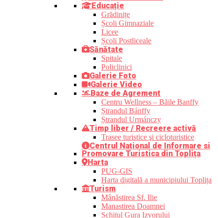
Educație
Grădinițe
Școli Gimnaziale
Licee
Școli Postliceale
Sănătate
Spitale
Policlinici
Galerie Foto
Galerie Video
Baze de Agrement
Centru Wellness – Băile Banffy
Ștrandul Bánffy
Ștrandul Urmánczy
Timp liber / Recreere activă
Trasee turistice şi cicloturistice
Centrul Național de Informare si
Promovare Turistica din Toplița
Harta
PUG-GIS
Harta digitală a municipiului Toplița
Turism
Mânăstirea Sf. Ilie
Manastirea Doamnei
Schitul Gura Izvorului