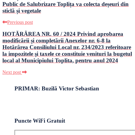
Public de Salubrizare Toplița va colecta deșeuri din
sticlă și vegetale
Previous post
HOTĂRÂREA NR. 60 / 2024 Privind aprobarea
modificării și completării Anexelor nr. 6-8 la
Hotărârea Consiliului Local nr. 234/2023 referitoare
la impozitele şi taxele ce constituie venituri la bugetul
local al Municipiului Toplita, pentru anul 2024
Next post
PRIMAR: Buzilă Victor Sebastian
Puncte WiFi Gratuit