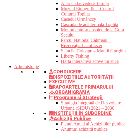
Altar cu belvedere Tarnița
Muzeul Etnografic – Centrul
Cultural Toplița
Castelul Urmánczy
Cascada de apă termală Toplița
Monumentul-mausoleu de la Gura
Secului
Parcul Național Călimani –
Rezervația Lacul Iezer
Stâncile Coloape – Munții Gurghiu
Liberty Fishing
Hartă interactivă active turistice
Administrație
CONDUCERE
DISPOZIȚIILE AUTORITĂȚII
EXECUTIVE
RAPOARTELE PRIMARULUI
ORGANIGRAMA
Programe și Strategii
Strategia Integrată de Dezvoltare
Urbană (SIDU) 2021 – 2030
INSTITUȚII ÎN SUBORDINE
Achiziții Publice
Planul Anual al Achizițiilor publice
Anunțuri achiziții publice