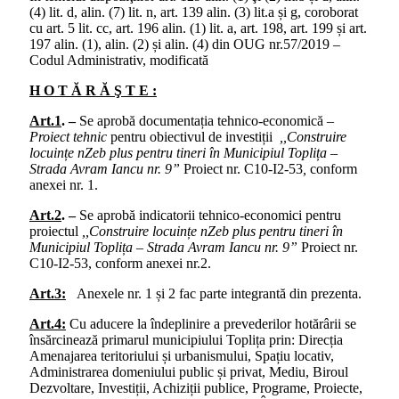
(4) lit. d, alin. (7) lit. n, art. 139 alin. (3) lit.a și g, coroborat
cu art. 5 lit. cc, art. 196 alin. (1) lit. a, art. 198, art. 199 și art.
197 alin. (1), alin. (2) și alin. (4) din OUG nr.57/2019 –
Codul Administrativ, modificată
H O T Ă R Ă Ş T E :
Art.1
. –
Se aprobă documentația tehnico-economică –
Proiect tehnic
pentru obiectivul de investiții
,,Construire
locuințe nZeb plus pentru tineri în Municipiul Toplița –
Strada Avram Iancu nr. 9”
Proiect nr. C10-I2-53
,
conform
anexei nr. 1.
Art.2
. –
Se aprobă indicatorii tehnico-economici pentru
proiectul
,,Construire locuințe nZeb plus pentru tineri în
Municipiul Toplița – Strada Avram Iancu nr. 9”
Proiect nr.
C10-I2-53, conform anexei nr.2.
Art.3:
Anexele nr. 1 și 2 fac parte integrantă din prezenta.
Art.4:
Cu aducere la îndeplinire a prevederilor hotărârii se
însărcinează primarul municipiului Toplița prin: Direcția
Amenajarea teritoriului și urbanismului, Spațiu locativ,
Administrarea domeniului public și privat, Mediu, Biroul
Dezvoltare, Investiții, Achiziții publice, Programe, Proiecte,