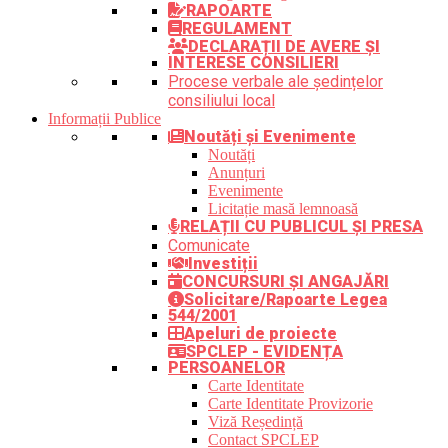
RAPOARTE
REGULAMENT
DECLARAȚII DE AVERE ȘI
INTERESE CONSILIERI
Procese verbale ale ședințelor
consiliului local
Informații Publice
Noutăți și Evenimente
Noutăți
Anunțuri
Evenimente
Licitație masă lemnoasă
RELAȚII CU PUBLICUL ȘI PRESA
Comunicate
Investiții
CONCURSURI ȘI ANGAJĂRI
Solicitare/Rapoarte Legea
544/2001
Apeluri de proiecte
SPCLEP - EVIDENȚA
PERSOANELOR
Carte Identitate
Carte Identitate Provizorie
Viză Reședință
Contact SPCLEP