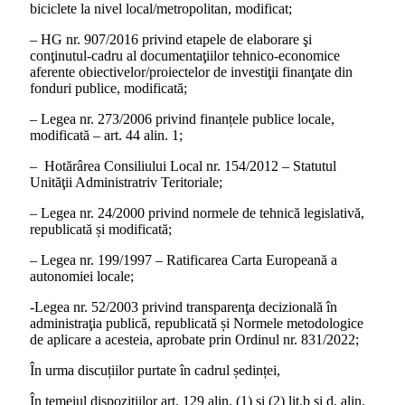
biciclete la nivel local/metropolitan, modificat;
– HG nr. 907/2016 privind etapele de elaborare şi
conţinutul-cadru al documentaţiilor tehnico-economice
aferente obiectivelor/proiectelor de investiţii finanţate din
fonduri publice, modificată;
– Legea nr. 273/2006 privind finanțele publice locale,
modificată – art. 44 alin. 1;
– Hotărârea Consiliului Local nr. 154/2012 – Statutul
Unităţii Administratriv Teritoriale;
– Legea nr. 24/2000 privind normele de tehnică legislativă,
republicată și modificată;
– Legea nr. 199/1997 – Ratificarea Carta Europeană a
autonomiei locale;
-Legea nr. 52/2003 privind transparenţa decizională în
administraţia publică, republicată și Normele metodologice
de aplicare a acesteia, aprobate prin Ordinul nr. 831/2022;
În urma discuțiilor purtate în cadrul ședinței,
În temeiul dispoziţiilor art. 129 alin. (1) şi (2) lit.b și d, alin.