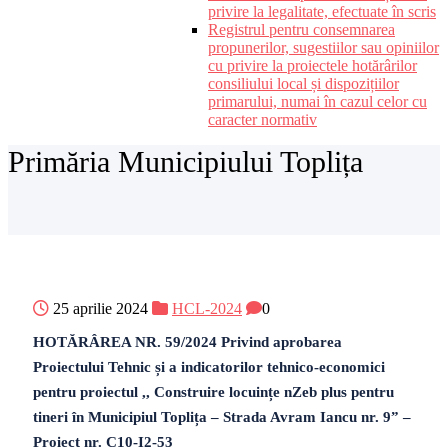
privire la legalitate, efectuate în scris
Registrul pentru consemnarea
propunerilor, sugestiilor sau opiniilor
cu privire la proiectele hotărârilor
consiliului local și dispozițiilor
primarului, numai în cazul celor cu
caracter normativ
Primăria Municipiului Toplița
25 aprilie 2024
HCL-2024
0
HOTĂRÂREA NR. 59/2024 Privind aprobarea
Proiectului Tehnic și a indicatorilor tehnico-economici
pentru proiectul ,, Construire locuințe nZeb plus pentru
tineri în Municipiul Toplița – Strada Avram Iancu nr. 9” –
Proiect nr. C10-I2-53