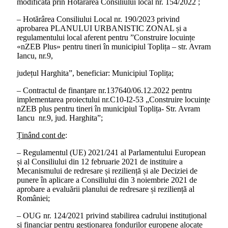
modificată prin Hotărârea Consiliului local nr. 154/2022 ;
– Hotărârea Consiliului Local nr. 190/2023 privind
aprobarea PLANULUI URBANISTIC ZONAL și a
regulamentului local aferent pentru ”Construire locuințe
«nZEB Plus» pentru tineri în municipiul Toplița – str. Avram
Iancu, nr.9,
județul Harghita”, beneficiar: Municipiul Toplița;
– Contractul de finanțare nr.137640/06.12.2022 pentru
implementarea proiectului nr.C10-I2-53 „Construire locuințe
nZEB plus pentru tineri în municipiul Toplița- Str. Avram
Iancu nr.9, jud. Harghita”;
Ținând cont de
:
– Regulamentul (UE) 2021/241 al Parlamentului European
și al Consiliului din 12 februarie 2021 de instituire a
Mecanismului de redresare și reziliență și ale Deciziei de
punere în aplicare a Consiliului din 3 noiembrie 2021 de
aprobare a evaluării planului de redresare și reziliență al
României;
– OUG nr. 124/2021 privind stabilirea cadrului instituțional
și financiar pentru gestionarea fondurilor europene alocate