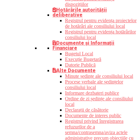
dispozițiilor
Hotărârile autorității
deliberative
Registrul pentru evidența proiectelor
de hotărâri ale consiliului local
Registrul pentru evidența hotărârilor
consiliului local
Documente și Informații
Financiare
Bugetul Local
Execuție Bugetară
Datorie Publică
Alte Documente
Minute ședințe ale consiliului local
Procese verbale ale ședințelor
consiliului local
Informare dezbateri publice
Ordine de zi ședințe ale consiliului
local
Declarații de căsătorie
Documente de interes public
Registrul privind înregistrarea
refuzurilor de a
semna/contrasemna/aviza actele
administrative precum obiecțiile cu