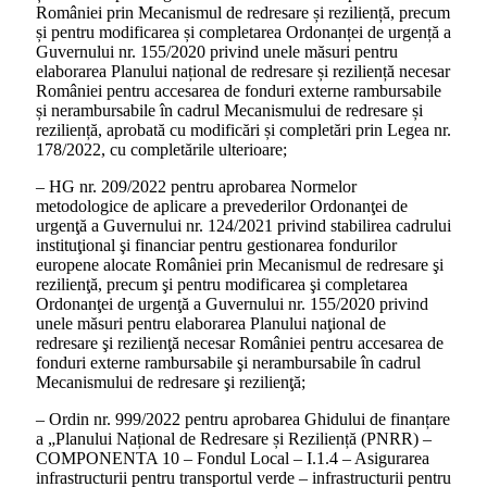
României prin Mecanismul de redresare și reziliență, precum
și pentru modificarea și completarea Ordonanței de urgență a
Guvernului nr. 155/2020 privind unele măsuri pentru
elaborarea Planului național de redresare și reziliență necesar
României pentru accesarea de fonduri externe rambursabile
și nerambursabile în cadrul Mecanismului de redresare și
reziliență, aprobată cu modificări și completări prin Legea nr.
178/2022, cu completările ulterioare;
– HG nr. 209/2022 pentru aprobarea Normelor
metodologice de aplicare a prevederilor Ordonanţei de
urgenţă a Guvernului nr. 124/2021 privind stabilirea cadrului
instituţional şi financiar pentru gestionarea fondurilor
europene alocate României prin Mecanismul de redresare şi
rezilienţă, precum şi pentru modificarea şi completarea
Ordonanţei de urgenţă a Guvernului nr. 155/2020 privind
unele măsuri pentru elaborarea Planului naţional de
redresare şi rezilienţă necesar României pentru accesarea de
fonduri externe rambursabile şi nerambursabile în cadrul
Mecanismului de redresare şi rezilienţă;
– Ordin nr. 999/2022 pentru aprobarea Ghidului de finanțare
a „Planului Național de Redresare și Reziliență (PNRR) –
COMPONENTA 10 – Fondul Local – I.1.4 – Asigurarea
infrastructurii pentru transportul verde – infrastructurii pentru