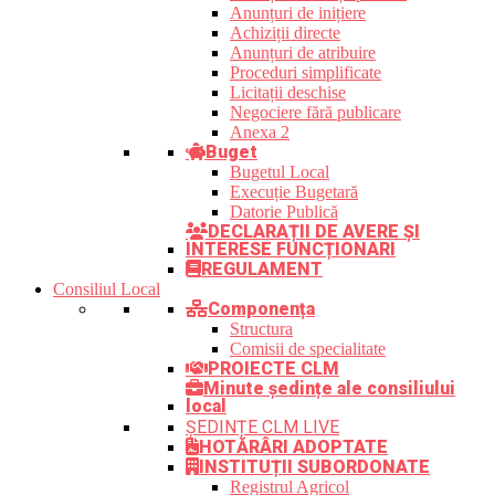
Anunțuri de inițiere
Achiziții directe
Anunțuri de atribuire
Proceduri simplificate
Licitații deschise
Negociere fără publicare
Anexa 2
Buget
Bugetul Local
Execuție Bugetară
Datorie Publică
DECLARAȚII DE AVERE ȘI
INTERESE FUNCȚIONARI
REGULAMENT
Consiliul Local
Componența
Structura
Comisii de specialitate
PROIECTE CLM
Minute ședințe ale consiliului
local
ȘEDINȚE CLM LIVE
HOTĂRÂRI ADOPTATE
INSTITUȚII SUBORDONATE
Registrul Agricol