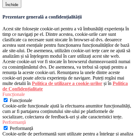
Închide
Prezentare generală a confidențialității
Acest site folosește cookie-uri pentru a vă îmbunătăți experiența în
timp ce navigați pe el. Dintre acestea, cookie-urile care sunt
clasificate ca necesare sunt stocate în browser-ul dvs. deoarece
acestea sunt esențiale pentru funcționarea funcționalităților de bază
ale site-ului. De asemenea, utilizăm cookie-uri terțe care ne ajută să
analizăm și să înțelegem modul în care utilizați acest site web.
Aceste cookie-uri vor fi stocate în browserul dumneavoastră numai
cu consimțământul dvs. De asemenea, va trebui să optați pentru a
renunța la aceste cookie-uri. Renunțarea la unele dintre aceste
cookie-uri poate afecta experiența de navigare. Puteți regăsi mai
multe detalii în
Politica de utilizare a cookie-urilor
și în
Politica
de Confidențialitate
Funcționale
Funcționale
Cookie-urile funcționale ajută la efectuarea anumitor funcționalități,
cum ar fi partajarea conținutului site-ului pe platformele de
socializare, colectarea de feedback-uri și alte caracteristici terțe.
Performanță
Performanță
Cookie-urile de performanță sunt utilizate pentru a înțelege și analiza