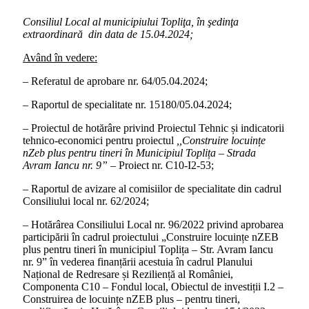
Consiliul Local al municipiului Topliţa, în şedinţa
extraordinară din data de 15.04.2024;
Având în vedere:
– Referatul de aprobare nr. 64/05.04.2024;
– Raportul de specialitate nr. 15180/05.04.2024;
– Proiectul de hotărâre privind Proiectul Tehnic și indicatorii
tehnico-economici pentru proiectul
,,Construire locuințe
nZeb plus pentru tineri în Municipiul Toplița – Strada
Avram Iancu nr. 9” –
Proiect nr. C10-I2-53;
– Raportul de avizare al comisiilor de specialitate din cadrul
Consiliului local nr. 62/2024;
– Hotărârea Consiliului Local nr. 96/2022 privind aprobarea
participării în cadrul proiectului „Construire locuințe nZEB
plus pentru tineri în municipiul Toplița – Str. Avram Iancu
nr. 9” în vederea finanțării acestuia în cadrul Planului
Național de Redresare și Reziliență al României,
Componenta C10 – Fondul local, Obiectul de investiții I.2 –
Construirea de locuințe nZEB plus – pentru tineri,