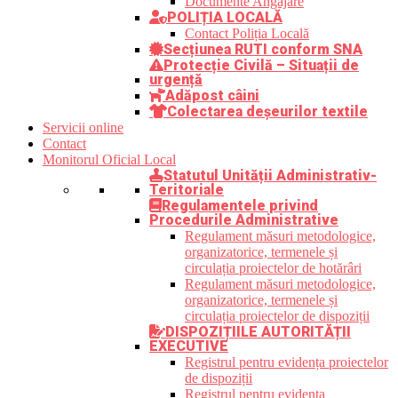
Documente Angajare
POLIȚIA LOCALĂ
Contact Poliția Locală
Secțiunea RUTI conform SNA
Protecție Civilă – Situații de
urgență
Adăpost câini
Colectarea deșeurilor textile
Servicii online
Contact
Monitorul Oficial Local
Statutul Unității Administrativ-
Teritoriale
Regulamentele privind
Procedurile Administrative
Regulament măsuri metodologice,
organizatorice, termenele și
circulația proiectelor de hotărâri
Regulament măsuri metodologice,
organizatorice, termenele și
circulația proiectelor de dispoziții
DISPOZIȚIILE AUTORITĂȚII
EXECUTIVE
Registrul pentru evidența proiectelor
de dispoziții
Registrul pentru evidența