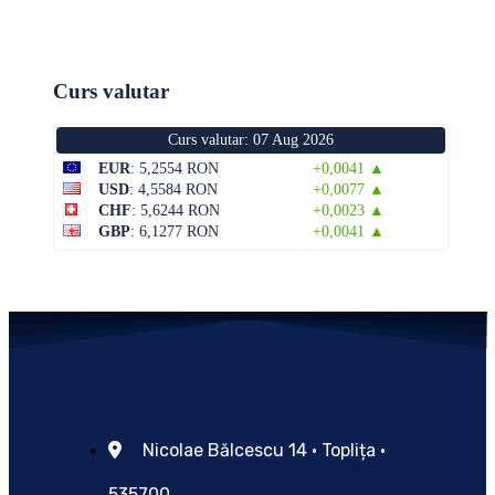
Curs valutar
Curs valutar: 07 Aug 2026
EUR
: 5,2554 RON
+0,0041 ▲
USD
: 4,5584 RON
+0,0077 ▲
CHF
: 5,6244 RON
+0,0023 ▲
GBP
: 6,1277 RON
+0,0041 ▲
Nicolae Bălcescu 14 • Toplița •
535700