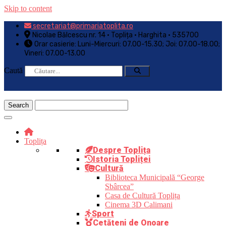
Skip to content
secretariat@primariatoplita.ro
Nicolae Bălcescu nr. 14 • Toplița • Harghita • 535700
Orar casierie: Luni-Miercuri: 07.00-15.30; Joi: 07.00-18.00;
Vineri: 07.00-13.00
Caută
Toplița
Despre Toplița
Istoria Topliței
Cultură
Biblioteca Municipală “George
Sbârcea”
Casa de Cultură Toplița
Cinema 3D Calimani
Sport
Cetățeni de Onoare