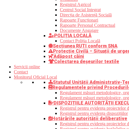
Registrul Agricol
Centrul Social Integrat
Direcția de Asistență Socială
Rapoarte Funcționari
Rapoarte Personal Contractual
Documente Angajare
POLIȚIA LOCALĂ
Contact Poliția Locală
Secțiunea RUTI conform SNA
Protecție Civilă – Situații de urge
Adăpost câini
Colectarea deșeurilor textile
Servicii online
Contact
Monitorul Oficial Local
Statutul Unității Administrativ-Ter
Regulamentele privind Proceduril
Regulament măsuri metodologice, organi
Regulament măsuri metodologice, organi
DISPOZIȚIILE AUTORITĂȚII EXEC
Registrul pentru evidența proiectelor d
Registrul pentru evidența dispozițiilor
Hotărârile autorității deliberative
Registrul pentru evidența proiectelor de
Registrul pentru evidența hotărârilor co