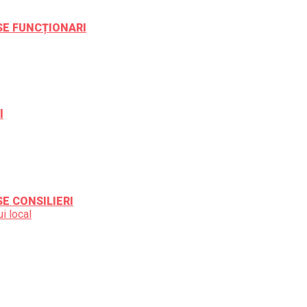
ESE FUNCȚIONARI
l
SE CONSILIERI
i local