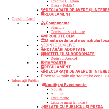
Execuție Bugetară
Datorie Publică
DECLARAȚII DE AVERE ȘI INTER
REGULAMENT
Consiliul Local
Componența
Structura
Comisii de specialitate
PROIECTE CLM
Minute ședințe ale consiliului loca
ȘEDINȚE CLM LIVE
HOTĂRÂRI ADOPTATE
INSTITUȚII SUBORDONATE
Registrul Agricol
RAPOARTE
REGULAMENT
DECLARAȚII DE AVERE ȘI INTERE
Procese verbale ale ședințelor consiliulu
Informații Publice
Noutăți și Evenimente
Noutăți
Anunțuri
Evenimente
Licitație masă lemnoasă
RELAȚII CU PUBLICUL ȘI PRESA