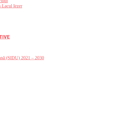
ului
 Lacul Iezer
TIVE
bană (SIDU) 2021 – 2030