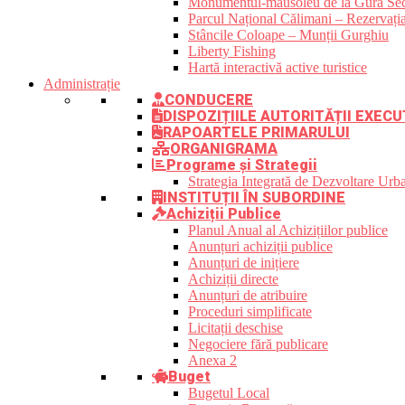
Monumentul-mausoleu de la Gura Sec
Parcul Național Călimani – Rezervația
Stâncile Coloape – Munții Gurghiu
Liberty Fishing
Hartă interactivă active turistice
Administrație
CONDUCERE
DISPOZIȚIILE AUTORITĂȚII EXECU
RAPOARTELE PRIMARULUI
ORGANIGRAMA
Programe și Strategii
Strategia Integrată de Dezvoltare Ur
INSTITUȚII ÎN SUBORDINE
Achiziții Publice
Planul Anual al Achizițiilor publice
Anunțuri achiziții publice
Anunțuri de inițiere
Achiziții directe
Anunțuri de atribuire
Proceduri simplificate
Licitații deschise
Negociere fără publicare
Anexa 2
Buget
Bugetul Local