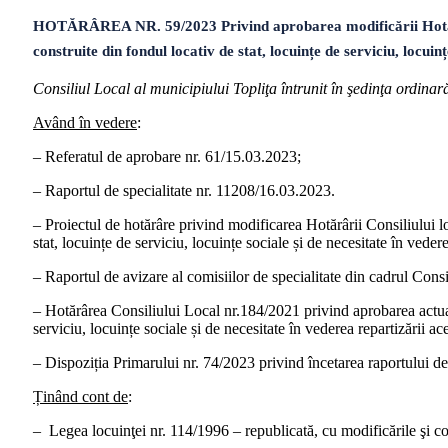
HOTĂRÂREA NR. 59/2023 Privind aprobarea modificării Hotărârii
construite din fondul locativ de stat, locuințe de serviciu, locuin
Consiliul Local al municipiului Topliţa întrunit în şedinţa ordina
Având în vedere
:
– Referatul de aprobare nr. 61/15.03.2023;
– Raportul de specialitate nr. 11208/16.03.2023.
– Proiectul de hotărâre privind modificarea Hotărârii Consiliului l
stat, locuințe de serviciu, locuințe sociale și de necesitate în veder
– Raportul de avizare al comisiilor de specialitate din cadrul Consi
– Hotărârea Consiliului Local nr.184/2021 privind aprobarea actuali
serviciu, locuințe sociale și de necesitate în vederea repartizării ac
– Dispoziția Primarului nr. 74/2023 privind încetarea raportului de
Ținând cont de
:
– Legea locuinţei nr. 114/1996 – republicată, cu modificările şi co