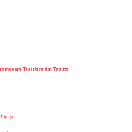
romovare Turistica din Toplița
Toplița