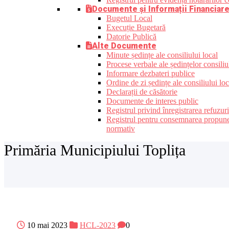
Documente și Informații Financiar
Bugetul Local
Execuție Bugetară
Datorie Publică
Alte Documente
Minute ședințe ale consiliului local
Procese verbale ale ședințelor consiliu
Informare dezbateri publice
Ordine de zi ședințe ale consiliului loc
Declarații de căsătorie
Documente de interes public
Registrul privind înregistrarea refuzur
Registrul pentru consemnarea propunerilo
normativ
Primăria Municipiului Toplița
10 mai 2023
HCL-2023
0