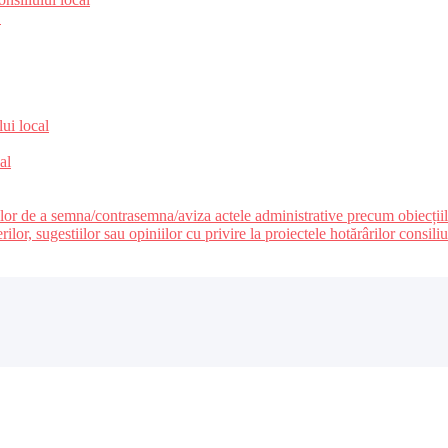
e
lui local
al
ilor de a semna/contrasemna/aviza actele administrative precum obiecțiile c
r, sugestiilor sau opiniilor cu privire la proiectele hotărârilor consiliul