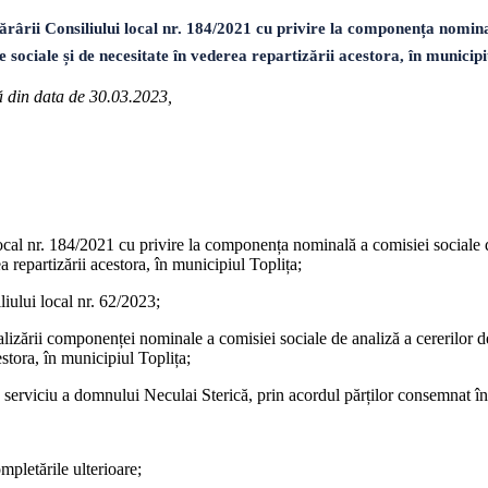
 Consiliului local nr. 184/2021 cu privire la componența nominală 
țe sociale și de necesitate în vederea repartizării acestora, în municipi
ră din data de 30.03.2023,
ocal nr. 184/2021 cu privire la componența nominală a comisiei sociale de
ea repartizării acestora, în municipiul Toplița;
liului local nr. 62/2023;
zării componenței nominale a comisiei sociale de analiză a cererilor de 
estora, în municipiul Toplița;
 serviciu a domnului Neculai Sterică, prin acordul părților consemnat în 
mpletările ulterioare;