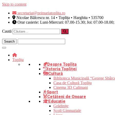
Skip to content
secretariat@primariatoplita.ro
Nicolae Bălcescu nr. 14 • Toplița • Harghita • 535700
Orar casierie: Luni-Miercuri: 07.00-15.30; Joi: 07.00-18.00;
Caută
Toplița
Despre Toplița
Istoria Topliței
Cultură
Biblioteca Municipală “George Sbârc
Casa de Cultură Toplița
Cinema 3D Calimani
Sport
Cetățeni de Onoare
Educație
Grădinițe
Școli Gimnaziale