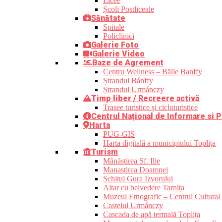
Licee
Școli Postliceale
Sănătate
Spitale
Policlinici
Galerie Foto
Galerie Video
Baze de Agrement
Centru Wellness – Băile Banffy
Ștrandul Bánffy
Ștrandul Urmánczy
Timp liber / Recreere activă
Trasee turistice şi cicloturistice
Centrul Național de Informare si P
Harta
PUG-GIS
Harta digitală a municipiului Toplița
Turism
Mânăstirea Sf. Ilie
Manastirea Doamnei
Schitul Gura Izvorului
Altar cu belvedere Tarnița
Muzeul Etnografic – Centrul Cultural 
Castelul Urmánczy
Cascada de apă termală Toplița