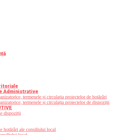
nță
itoriale
e Administrative
zatorice, termenele și circulația proiectelor de hotărâri
zatorice, termenele și circulația proiectelor de dispoziții
UTIVE
e dispoziții
 hotărâri ale consiliului local
nsiliului local