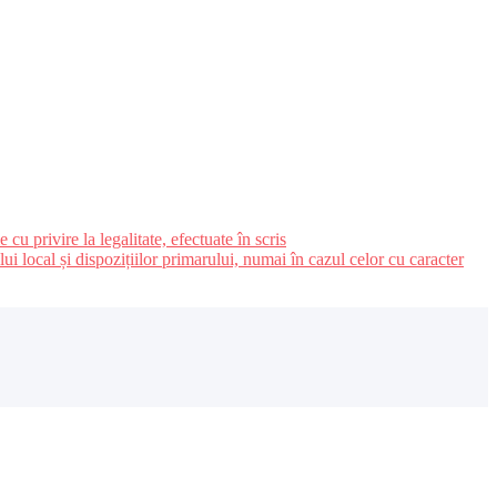
u privire la legalitate, efectuate în scris
ui local și dispozițiilor primarului, numai în cazul celor cu caracter