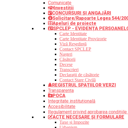
Comunicate
Investiții
CONCURSURI ȘI ANGAJĂRI
Solicitare/Rapoarte Legea 544/20
Apeluri de proiecte
SPCLEP - EVIDENȚA PERSOANEL
Carte Identitate
Carte Identitate Provizorie
Viză Reședință
Contact SPCLEP
Nașteri
Căsătorii
Decese
Transcrieri
Declarații de căsătorie
Contact Stare Civilă
REGISTRUL SPAȚIILOR VERZI
Transparența
POCA
Integritate instituțională
Accesibilitate
Regulament privind aprobarea condițiile 
ACTE NECESARE ȘI FORMULARE
Taxe și Impozite
Urbanism