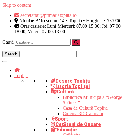
Skip to content
secretariat@primariatoplita.ro
Nicolae Bălcescu nr. 14 • Toplița • Harghita • 535700
Orar casierie: Luni-Miercuri: 07.00-15.30; Joi: 07.00-
18.00; Vineri: 07.00-13.00
Caută
Toplița
Despre Toplița
Istoria Topliței
Cultură
Biblioteca Municipală “George
Sbârcea”
Casa de Cultură Toplița
Cinema 3D Calimani
Sport
Cetățeni de Onoare
Educație