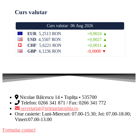
Curs valutar
Curs valutar: 06 Aug 2026
EUR
: 5,2513 RON
+0,0024 ▲
USD
: 4,5507 RON
+0,0027 ▲
CHF
: 5,6221 RON
+0,0011 ▲
GBP
: 6,1236 RON
-0,0008 ▼
Nicolae Bălcescu 14 • Toplița • 535700
Telefon: 0266 341 871 / Fax: 0266 341 772
secretariat@primariatoplita.ro
Orar casierie: Luni-Miercuri: 07.00-15.30; Joi: 07.00-18.00;
Vineri:07.00-13.00
Formular contact