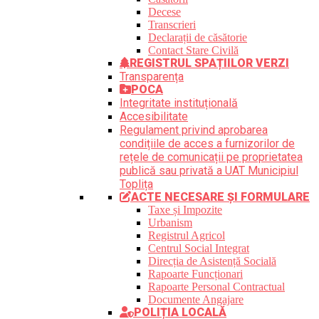
Decese
Transcrieri
Declarații de căsătorie
Contact Stare Civilă
REGISTRUL SPAȚIILOR VERZI
Transparența
POCA
Integritate instituțională
Accesibilitate
Regulament privind aprobarea
condițiile de acces a furnizorilor de
rețele de comunicații pe proprietatea
publică sau privată a UAT Municipiul
Toplița
ACTE NECESARE ȘI FORMULARE
Taxe și Impozite
Urbanism
Registrul Agricol
Centrul Social Integrat
Direcția de Asistență Socială
Rapoarte Funcționari
Rapoarte Personal Contractual
Documente Angajare
POLIȚIA LOCALĂ