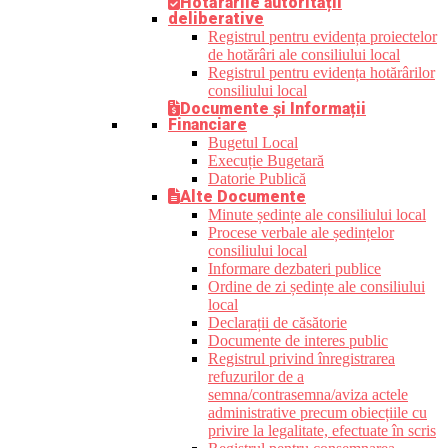
Hotărârile autorității
deliberative
Registrul pentru evidența proiectelor
de hotărâri ale consiliului local
Registrul pentru evidența hotărârilor
consiliului local
Documente și Informații
Financiare
Bugetul Local
Execuție Bugetară
Datorie Publică
Alte Documente
Minute ședințe ale consiliului local
Procese verbale ale ședințelor
consiliului local
Informare dezbateri publice
Ordine de zi ședințe ale consiliului
local
Declarații de căsătorie
Documente de interes public
Registrul privind înregistrarea
refuzurilor de a
semna/contrasemna/aviza actele
administrative precum obiecțiile cu
privire la legalitate, efectuate în scris