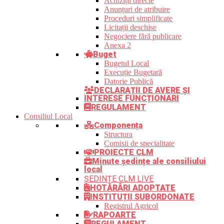
Achiziții directe
Anunțuri de atribuire
Proceduri simplificate
Licitații deschise
Negociere fără publicare
Anexa 2
Buget
Bugetul Local
Execuție Bugetară
Datorie Publică
DECLARAȚII DE AVERE ȘI
INTERESE FUNCȚIONARI
REGULAMENT
Consiliul Local
Componența
Structura
Comisii de specialitate
PROIECTE CLM
Minute ședințe ale consiliului
local
ȘEDINȚE CLM LIVE
HOTĂRÂRI ADOPTATE
INSTITUȚII SUBORDONATE
Registrul Agricol
RAPOARTE
REGULAMENT