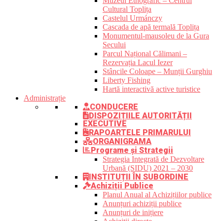
Muzeul Etnografic – Centrul
Cultural Toplița
Castelul Urmánczy
Cascada de apă termală Toplița
Monumentul-mausoleu de la Gura
Secului
Parcul Național Călimani –
Rezervația Lacul Iezer
Stâncile Coloape – Munții Gurghiu
Liberty Fishing
Hartă interactivă active turistice
Administrație
CONDUCERE
DISPOZIȚIILE AUTORITĂȚII
EXECUTIVE
RAPOARTELE PRIMARULUI
ORGANIGRAMA
Programe și Strategii
Strategia Integrată de Dezvoltare
Urbană (SIDU) 2021 – 2030
INSTITUȚII ÎN SUBORDINE
Achiziții Publice
Planul Anual al Achizițiilor publice
Anunțuri achiziții publice
Anunțuri de inițiere