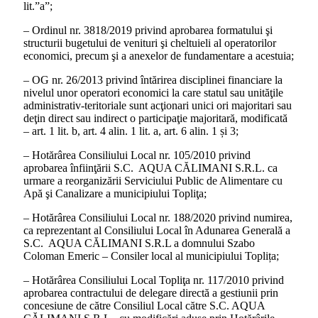
lit.”a”;
– Ordinul nr. 3818/2019 privind aprobarea formatului şi
structurii bugetului de venituri şi cheltuieli al operatorilor
economici, precum şi a anexelor de fundamentare a acestuia;
– OG nr. 26/2013 privind întărirea disciplinei financiare la
nivelul unor operatori economici la care statul sau unităţile
administrativ-teritoriale sunt acţionari unici ori majoritari sau
deţin direct sau indirect o participaţie majoritară, modificată
– art. 1 lit. b, art. 4 alin. 1 lit. a, art. 6 alin. 1 și 3;
– Hotărârea Consiliului Local nr. 105/2010 privind
aprobarea înfiinţării S.C. AQUA CĂLIMANI S.R.L. ca
urmare a reorganizării Serviciului Public de Alimentare cu
Apă şi Canalizare a municipiului Topliţa;
– Hotărârea Consiliului Local nr. 188/2020 privind numirea,
ca reprezentant al Consiliului Local în Adunarea Generală a
S.C. AQUA CĂLIMANI S.R.L a domnului Szabo
Coloman Emeric – Consiler local al municipiului Toplița;
– Hotărârea Consiliului Local Topliţa nr. 117/2010 privind
aprobarea contractului de delegare directă a gestiunii prin
concesiune de către Consiliul Local către S.C. AQUA