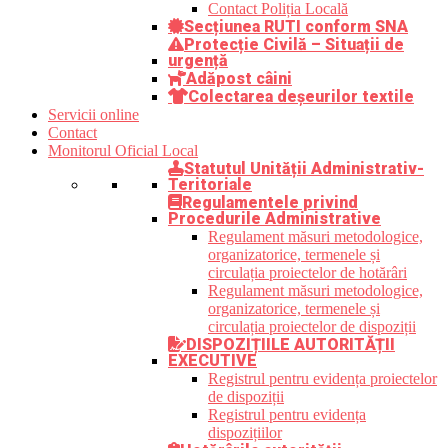
Contact Poliția Locală
Secțiunea RUTI conform SNA
Protecție Civilă – Situații de
urgență
Adăpost câini
Colectarea deșeurilor textile
Servicii online
Contact
Monitorul Oficial Local
Statutul Unității Administrativ-
Teritoriale
Regulamentele privind
Procedurile Administrative
Regulament măsuri metodologice,
organizatorice, termenele și
circulația proiectelor de hotărâri
Regulament măsuri metodologice,
organizatorice, termenele și
circulația proiectelor de dispoziții
DISPOZIȚIILE AUTORITĂȚII
EXECUTIVE
Registrul pentru evidența proiectelor
de dispoziții
Registrul pentru evidența
dispozițiilor