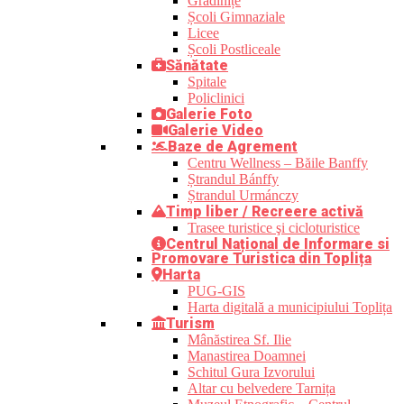
Grădinițe
Școli Gimnaziale
Licee
Școli Postliceale
Sănătate
Spitale
Policlinici
Galerie Foto
Galerie Video
Baze de Agrement
Centru Wellness – Băile Banffy
Ștrandul Bánffy
Ștrandul Urmánczy
Timp liber / Recreere activă
Trasee turistice şi cicloturistice
Centrul Național de Informare si
Promovare Turistica din Toplița
Harta
PUG-GIS
Harta digitală a municipiului Toplița
Turism
Mânăstirea Sf. Ilie
Manastirea Doamnei
Schitul Gura Izvorului
Altar cu belvedere Tarnița