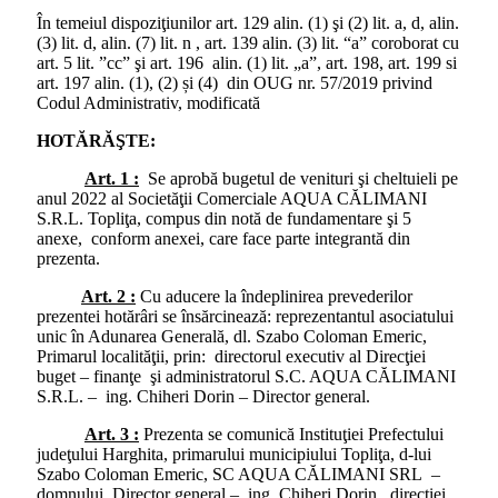
În temeiul dispoziţiunilor art. 129 alin. (1) şi (2) lit. a, d, alin.
(3) lit. d, alin. (7) lit. n , art. 139 alin. (3) lit. “a” coroborat cu
art. 5 lit. ”cc” şi art. 196 alin. (1) lit. „a”, art. 198, art. 199 si
art. 197 alin. (1), (2) și (4) din OUG nr. 57/2019 privind
Codul Administrativ, modificată
HOTĂRĂŞTE:
Art. 1 :
Se aprobă bugetul de venituri şi cheltuieli pe
anul 2022 al Societăţii Comerciale AQUA CĂLIMANI
S.R.L. Topliţa, compus din notă de fundamentare şi 5
anexe, conform anexei, care face parte integrantă din
prezenta.
Art. 2 :
Cu aducere la îndeplinirea prevederilor
prezentei hotărâri se însărcinează: reprezentantul asociatului
unic în Adunarea Generală, dl. Szabo Coloman Emeric,
Primarul localităţii, prin: directorul executiv al Direcţiei
buget – finanţe şi administratorul S.C. AQUA CĂLIMANI
S.R.L. – ing. Chiheri Dorin – Director general.
Art. 3 :
Prezenta se comunică Instituţiei Prefectului
judeţului Harghita, primarului municipiului Topliţa, d-lui
Szabo Coloman Emeric, SC AQUA CĂLIMANI SRL –
domnului Director general – ing. Chiheri Dorin, direcţiei