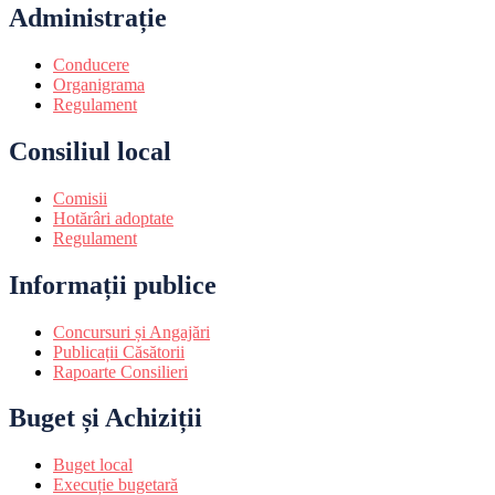
Administrație
Conducere
Organigrama
Regulament
Consiliul local
Comisii
Hotărâri adoptate
Regulament
Informații publice
Concursuri și Angajări
Publicații Căsătorii
Rapoarte Consilieri
Buget și Achiziții
Buget local
Execuție bugetară