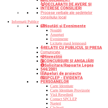
DECLARAȚII DE AVERE ȘI
INTERESE CONSILIERI
Procese verbale ale ședințelor
consiliului local
Informații Publice
Noutăți și Evenimente
Noutăți
Anunțuri
Evenimente
Licitație masă lemnoasă
RELAȚII CU PUBLICUL ȘI PRESA
Comunicate
Investiții
CONCURSURI ȘI ANGAJĂRI
Solicitare/Rapoarte Legea
544/2001
Apeluri de proiecte
SPCLEP - EVIDENȚA
PERSOANELOR
Carte Identitate
Carte Identitate Provizorie
Viză Reședință
Contact SPCLEP
Nașteri
Căsătorii