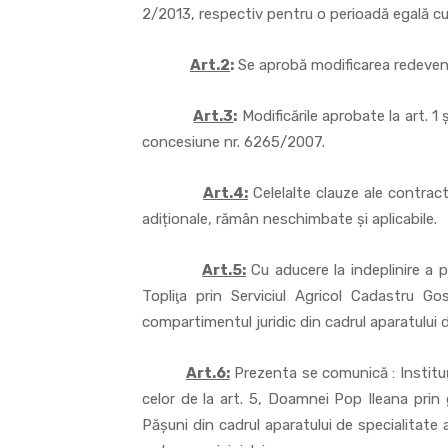
2/2013, respectiv pentru o perioadă egală cu 
Art.2
:
Se aprobă modificarea redevenț
Art.3
:
Modificările aprobate la art. 1 
concesiune nr. 6265/2007.
Art.4:
Celelalte clauze ale contrac
adiționale, rămân neschimbate și aplicabile.
Art.5:
Cu aducere la indeplinire a p
Topliţa prin Serviciul Agricol Cadastru Go
compartimentul juridic din cadrul aparatului de
Art.6:
Prezenta se comunică : Instituţie
celor de la art. 5, Doamnei Pop Ileana prin g
Pășuni din cadrul aparatului de specialitate a