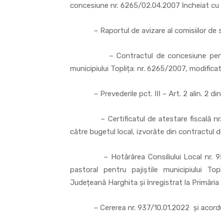
concesiune nr. 6265/02.04.2007 încheiat cu Î
– Raportul de avizare al comisiilor de speci
– Contractul de concesiune pentru su
municipiului Toplița: nr. 6265/2007, modificat 
– Prevederile pct. III – Art. 2 alin. 2 din
– Certificatul de atestare fiscală nr. 53
către bugetul local, izvorâte din contractul d
– Hotărârea Consiliului Local nr. 95/2
pastoral pentru pajiștile municipiului To
Județeană Harghita și înregistrat la Primăria 
– Cererea nr. 937/10.01.2022 și acordul 