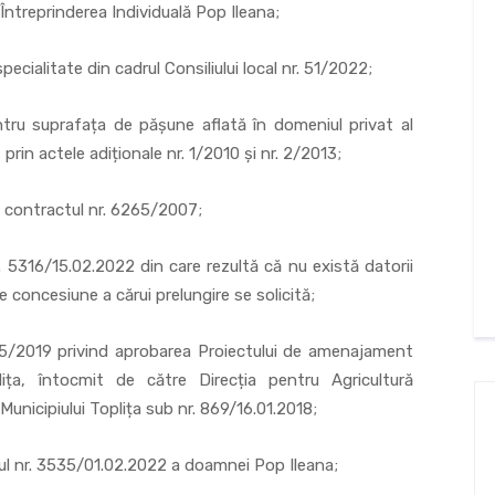
ntreprinderea Individuală Pop Ileana;
alitate din cadrul Consiliului local nr. 51/2022;
prafața de pășune aflată în domeniul privat al
prin actele adiționale nr. 1/2010 și nr. 2/2013;
 contractul nr. 6265/2007;
16/15.02.2022 din care rezultă că nu există datorii
e concesiune a cărui prelungire se solicită;
019 privind aprobarea Proiectului de amenajament
plița, întocmit de către Direcția pentru Agricultură
Municipiului Toplița sub nr. 869/16.01.2018;
nr. 3535/01.02.2022 a doamnei Pop Ileana;