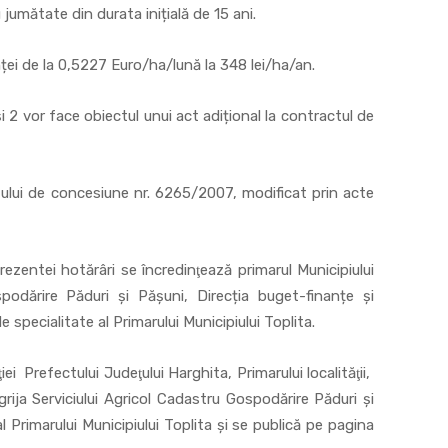
jumătate din durata inițială de 15 ani.
ei de la 0,5227 Euro/ha/lună la 348 lei/ha/an.
și 2 vor face obiectul unui act adițional la contractul de
tului de concesiune nr. 6265/2007, modificat prin acte
rezentei hotărâri se încredinţează primarul Municipiului
spodărire Păduri și Pășuni, Direcția buget-finanțe și
 specialitate al Primarului Municipiului Toplita.
i Prefectului Judeţului Harghita, Primarului localităţii,
rija Serviciului Agricol Cadastru Gospodărire Păduri și
l Primarului Municipiului Toplita şi se publică pe pagina