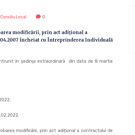
 Consiliu Local
0
ea modificării, prin act adițional a
.04.2007 încheiat cu Întreprinderea Individuală
ntrunit în şedinţa extraordinară din data de 8 martie
2022;
.02.2022.
a modificării, prin act adițional a contractului de