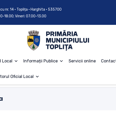
cu nr. 14 • Toplița • Harghita • 535700
.00-18.00; Vineri: 07.00-13.00
l Local
Informații Publice
Servicii online
Contac
torul Oficial Local
a