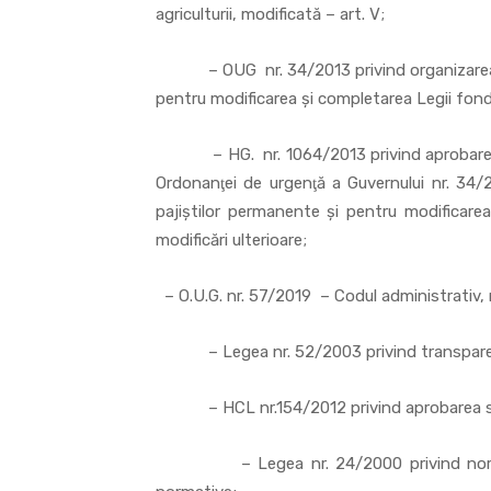
agriculturii, modificată – art. V;
– OUG nr. 34/2013 privind organizarea, ad
pentru modificarea şi completarea Legii fondul
– HG. nr. 1064/2013 privind aprobarea No
Ordonanţei de urgenţă a Guvernului nr. 34/2
pajiştilor permanente şi pentru modificarea
modificări ulterioare;
– O.U.G. nr. 57/2019 – Codul administrativ, m
– Legea nr. 52/2003 privind transparența d
– HCL nr.154/2012 privind aprobarea stat
– Legea nr. 24/2000 privind normele d