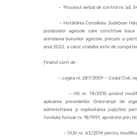
– Procesul verbal de control nr. ad. 34
– Hotărârea Consiliului Județean Harghita
produselor agricole care constituie baza ev
arendarea bunurilor agricole, precum și pent
anul 2022, a căror stabilire este de compete
Ținând cont de :
– Legea nr. 287/2009 – Codul Civil, republ
– HG nr. 78/2015 privind modificarea
aplicarea prevederilor Ordonanţei de urg
administrarea şi exploatarea pajiştilor p
fondului funciar nr. 18/1991, aprobate prin Hot
– OUG nr. 63/2014 pentru modificarea 