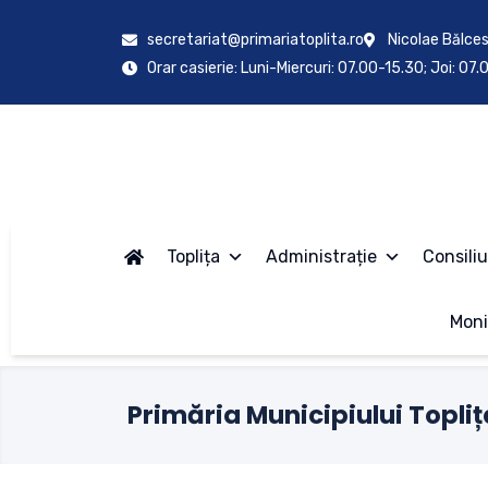
secretariat@primariatoplita.ro
Nicolae Bălces
Orar casierie: Luni-Miercuri: 07.00-15.30; Joi: 07
Toplița
Administrație
Consiliu
Moni
Primăria Municipiului Topliț