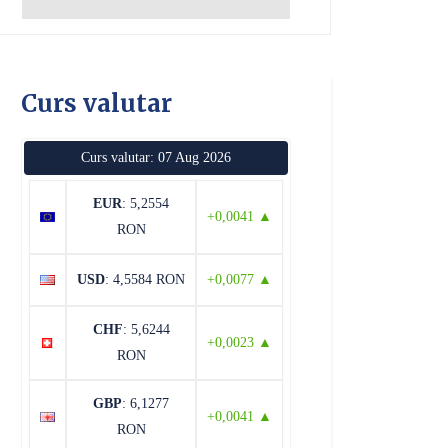
Curs valutar
Curs valutar: 07 Aug 2026
EUR
: 5,2554
+0,0041 ▲
RON
USD
: 4,5584 RON
+0,0077 ▲
CHF
: 5,6244
+0,0023 ▲
RON
GBP
: 6,1277
+0,0041 ▲
RON