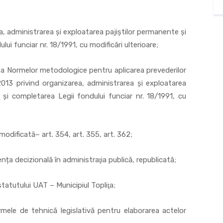
ministrarea şi exploatarea pajiştilor permanente şi
ui funciar nr. 18/1991, cu modificări ulterioare;
rmelor metodologice pentru aplicarea prevederilor
013 privind organizarea, administrarea şi exploatarea
 şi completarea Legii fondului funciar nr. 18/1991, cu
odificată– art. 354, art. 355, art. 362;
ecizională în administraţia publică, republicată;
utului UAT – Municipiul Topliţa;
e tehnică legislativă pentru elaborarea actelor