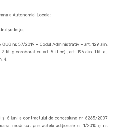
a a Autonomiei Locale;
l ședinței,
 57/2019 – Codul Administrativ – art. 129 alin.
lin. 3 lit. g coroborat cu art. 5 lit cc) , art. 196 alin. 1 lit. a ,
n. 4,
i și 6 luni a contractului de concesiune nr. 6265/2007
eana, modificat prin actele adiționale nr. 1/2010 și nr.