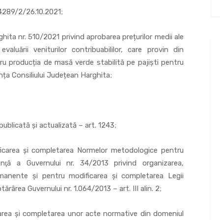
289/2/26.10.2021;
 nr. 510/2021 privind aprobarea prețurilor medii ale
aluării veniturilor contribuabililor, care provin din
ru producția de masă verde stabilită pe pajiști pentru
nța Consiliului Județean Harghita;
icată și actualizată – art. 1243;
 şi completarea Normelor metodologice pentru
enţă a Guvernului nr. 34/2013 privind organizarea,
ermanente şi pentru modificarea şi completarea Legii
ărârea Guvernului nr. 1.064/2013 – art. III alin. 2;
şi completarea unor acte normative din domeniul