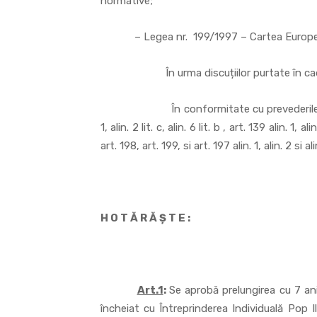
normative;
– Legea nr. 199/1997 – Cartea European
În urma discuțiilor purtate în cadru
În conformitate cu prevederile OUG nr.
1, alin. 2 lit. c, alin. 6 lit. b , art. 139 alin. 1, a
art. 198, art. 199, si art. 197 alin. 1, alin. 2 si ali
H O T Ă R Ă Ş T E :
Art.1
:
Se aprobă prelungirea cu 7 an
încheiat cu Întreprinderea Individuală Pop Il