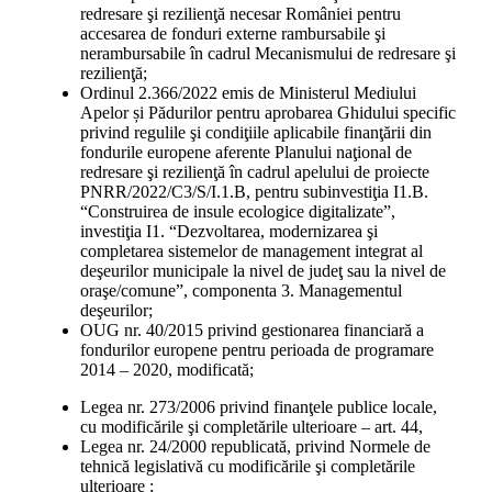
redresare şi rezilienţă necesar României pentru
accesarea de fonduri externe rambursabile şi
nerambursabile în cadrul Mecanismului de redresare şi
rezilienţă;
Ordinul 2.366/2022 emis de Ministerul Mediului
Apelor și Pădurilor pentru aprobarea Ghidului specific
privind regulile şi condiţiile aplicabile finanţării din
fondurile europene aferente Planului naţional de
redresare şi rezilienţă în cadrul apelului de proiecte
PNRR/2022/C3/S/I.1.B, pentru subinvestiţia I1.B.
“Construirea de insule ecologice digitalizate”,
investiţia I1. “Dezvoltarea, modernizarea şi
completarea sistemelor de management integrat al
deşeurilor municipale la nivel de judeţ sau la nivel de
oraşe/comune”, componenta 3. Managementul
deşeurilor;
OUG nr. 40/2015 privind gestionarea financiară a
fondurilor europene pentru perioada de programare
2014 – 2020, modificată;
Legea nr. 273/2006 privind finanţele publice locale,
cu modificările şi completările ulterioare – art. 44,
Legea nr. 24/2000 republicată, privind Normele de
tehnică legislativă cu modificările şi completările
ulterioare ;