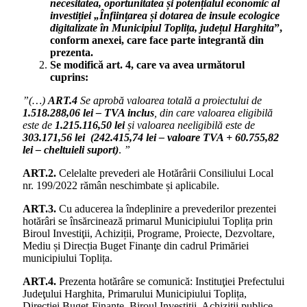
necesitatea, oportunitatea și potențialul economic al
investiției „Înființarea și dotarea de insule ecologice
digitalizate în Municipiul Toplița, județul Harghita
”,
conform anexei, care face parte integrantă din
prezenta.
Se modifică art. 4, care va avea următorul
cuprins:
”(…)
ART.4
Se aprobă valoarea totală a proiectului de
1.518.288,06 lei – TVA inclus
, din care valoarea eligibilă
este de
1.215.116,50 lei
și valoarea neeligibilă este de
303.171,56 lei
(242.415,74 lei – valoare TVA + 60.755,82
lei – cheltuieli suport)
.
”
ART.2.
Celelalte prevederi ale Hotărârii Consiliului Local
nr. 199/2022 rămân neschimbate și aplicabile.
ART.3.
Cu aducerea la îndeplinire a prevederilor prezentei
hotărâri se însărcinează primarul Municipiului Toplița prin
Biroul Investiţii, Achiziții, Programe, Proiecte, Dezvoltare,
Mediu și Direcția Buget Finanţe din cadrul Primăriei
municipiului Toplița.
ART.4.
Prezenta hotărâre se comunică: Instituţiei Prefectului
Judeţului Harghita, Primarului Municipiului Toplița,
Direcției Buget-Finanțe, Biroul Investiții, Achiziții publice