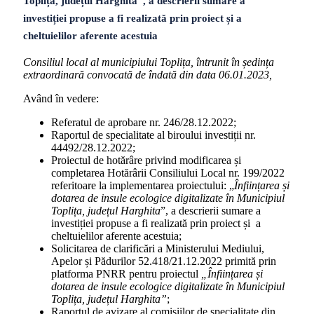
Toplița, județul Harghita”, a descrierii sumare a
investiției propuse a fi realizată prin proiect și a
cheltuielilor aferente acestuia
Consiliul local al municipiului Toplița, întrunit în ședința
extraordinară convocată de îndată din data 06.01.2023,
Având în vedere:
Referatul de aprobare nr. 246/28.12.2022;
Raportul de specialitate al biroului investiții nr.
44492/28.12.2022;
Proiectul de hotărâre privind modificarea și
completarea Hotărârii Consiliului Local nr. 199/2022
referitoare la implementarea proiectului: „
Înființarea și
dotarea de insule ecologice digitalizate în Municipiul
Toplița, județul Harghita
”, a descrierii sumare a
investiției propuse a fi realizată prin proiect și a
cheltuielilor aferente acestuia;
Solicitarea de clarificări a Ministerului Mediului,
Apelor și Pădurilor 52.418/21.12.2022 primită prin
platforma PNRR pentru proiectul
„Înființarea și
dotarea de insule ecologice digitalizate în Municipiul
Toplița, județul Harghita”
;
Raportul de avizare al comisiilor de specialitate din