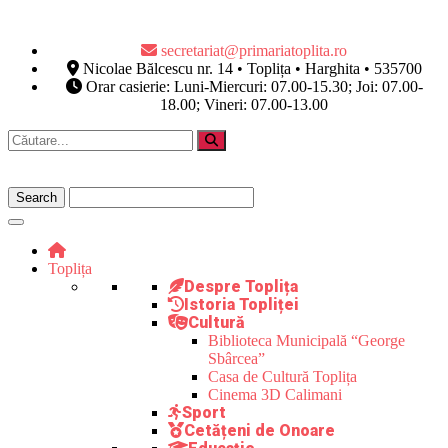
secretariat@primariatoplita.ro
Nicolae Bălcescu nr. 14 • Toplița • Harghita • 535700
Orar casierie: Luni-Miercuri: 07.00-15.30; Joi: 07.00-
18.00; Vineri: 07.00-13.00
Toplița
Despre Toplița
Istoria Topliței
Cultură
Biblioteca Municipală “George
Sbârcea”
Casa de Cultură Toplița
Cinema 3D Calimani
Sport
Cetățeni de Onoare