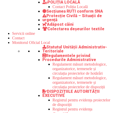
POLIȚIA LOCALĂ
Contact Poliția Locală
Secțiunea RUTI conform SNA
Protecție Civilă – Situații de
urgență
Adăpost câini
Colectarea deșeurilor textile
Servicii online
Contact
Monitorul Oficial Local
Statutul Unității Administrativ-
Teritoriale
Regulamentele privind
Procedurile Administrative
Regulament măsuri metodologice,
organizatorice, termenele și
circulația proiectelor de hotărâri
Regulament măsuri metodologice,
organizatorice, termenele și
circulația proiectelor de dispoziții
DISPOZIȚIILE AUTORITĂȚII
EXECUTIVE
Registrul pentru evidența proiectelor
de dispoziții
Registrul pentru evidența