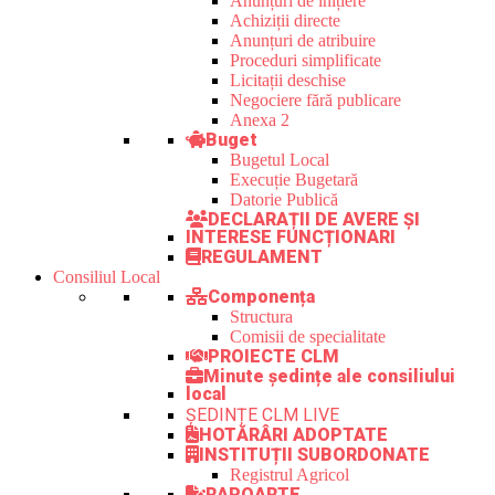
Anunțuri de inițiere
Achiziții directe
Anunțuri de atribuire
Proceduri simplificate
Licitații deschise
Negociere fără publicare
Anexa 2
Buget
Bugetul Local
Execuție Bugetară
Datorie Publică
DECLARAȚII DE AVERE ȘI
INTERESE FUNCȚIONARI
REGULAMENT
Consiliul Local
Componența
Structura
Comisii de specialitate
PROIECTE CLM
Minute ședințe ale consiliului
local
ȘEDINȚE CLM LIVE
HOTĂRÂRI ADOPTATE
INSTITUȚII SUBORDONATE
Registrul Agricol
RAPOARTE