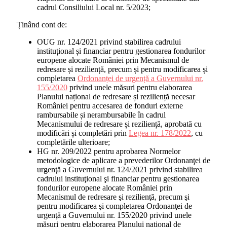
cadrul Consiliului Local nr. 5/2023;
Ținând cont de:
OUG nr. 124/2021 privind stabilirea cadrului
instituțional și financiar pentru gestionarea fondurilor
europene alocate României prin Mecanismul de
redresare și reziliență, precum și pentru modificarea și
completarea
Ordonanței de urgență a Guvernului nr.
155/2020
privind unele măsuri pentru elaborarea
Planului național de redresare și reziliență necesar
României pentru accesarea de fonduri externe
rambursabile și nerambursabile în cadrul
Mecanismului de redresare și reziliență, aprobată cu
modificări și completări prin
Legea nr. 178/2022
, cu
completările ulterioare;
HG nr. 209/2022 pentru aprobarea Normelor
metodologice de aplicare a prevederilor Ordonanţei de
urgenţă a Guvernului nr. 124/2021 privind stabilirea
cadrului instituţional şi financiar pentru gestionarea
fondurilor europene alocate României prin
Mecanismul de redresare şi rezilienţă, precum şi
pentru modificarea şi completarea Ordonanţei de
urgenţă a Guvernului nr. 155/2020 privind unele
măsuri pentru elaborarea Planului naţional de