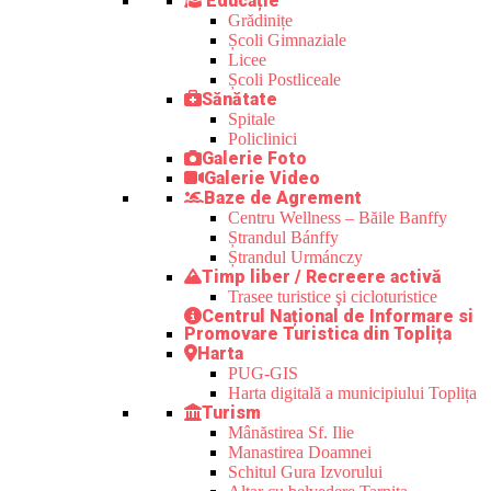
Educație
Grădinițe
Școli Gimnaziale
Licee
Școli Postliceale
Sănătate
Spitale
Policlinici
Galerie Foto
Galerie Video
Baze de Agrement
Centru Wellness – Băile Banffy
Ștrandul Bánffy
Ștrandul Urmánczy
Timp liber / Recreere activă
Trasee turistice şi cicloturistice
Centrul Național de Informare si
Promovare Turistica din Toplița
Harta
PUG-GIS
Harta digitală a municipiului Toplița
Turism
Mânăstirea Sf. Ilie
Manastirea Doamnei
Schitul Gura Izvorului