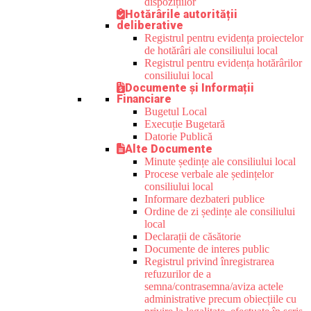
dispozițiilor
Hotărârile autorității
deliberative
Registrul pentru evidența proiectelor
de hotărâri ale consiliului local
Registrul pentru evidența hotărârilor
consiliului local
Documente și Informații
Financiare
Bugetul Local
Execuție Bugetară
Datorie Publică
Alte Documente
Minute ședințe ale consiliului local
Procese verbale ale ședințelor
consiliului local
Informare dezbateri publice
Ordine de zi ședințe ale consiliului
local
Declarații de căsătorie
Documente de interes public
Registrul privind înregistrarea
refuzurilor de a
semna/contrasemna/aviza actele
administrative precum obiecțiile cu