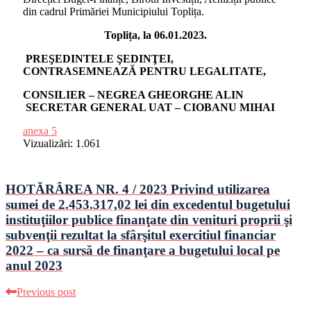
din cadrul Primăriei Municipiului Toplița.
Toplița, la 06.01.2023.
PREŞEDINTELE ŞEDINŢEI,
CONTRASEMNEA
ZĂ
PENTRU LEGALITATE,
CONSILIER – NEGREA GHEORGHE ALIN
SECRETAR GENERAL UAT – CIOBANU MIHAI
anexa 5
Vizualizări:
1.061
HOTĂRÂREA NR. 4 / 2023 Privind utilizarea
sumei de 2.453.317,02 lei din excedentul bugetului
instituţiilor publice finanţate din venituri proprii şi
subvenţii rezultat la sfârşitul exercitiul financiar
2022 – ca sursă de finanţare a bugetului local pe
anul 2023
Previous post