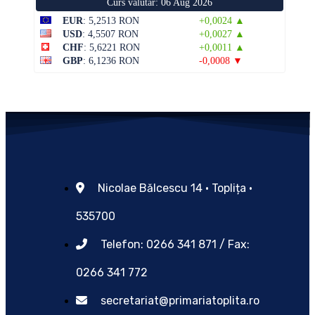
Curs valutar: 06 Aug 2026
EUR
: 5,2513 RON
+0,0024 ▲
USD
: 4,5507 RON
+0,0027 ▲
CHF
: 5,6221 RON
+0,0011 ▲
GBP
: 6,1236 RON
-0,0008 ▼
Nicolae Bălcescu 14 • Toplița •
535700
Telefon: 0266 341 871 / Fax:
0266 341 772
secretariat@primariatoplita.ro