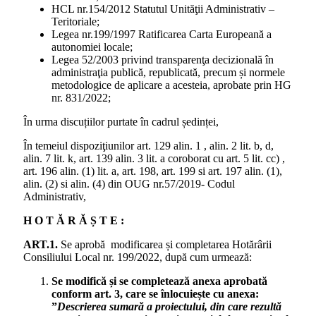
HCL nr.154/2012 Statutul Unităţii Administrativ –
Teritoriale;
Legea nr.199/1997 Ratificarea Carta Europeană a
autonomiei locale;
Legea 52/2003 privind transparenţa decizională în
administraţia publică, republicată, precum și normele
metodologice de aplicare a acesteia, aprobate prin HG
nr. 831/2022;
În urma discuțiilor purtate în cadrul ședinței,
În temeiul dispoziţiunilor art. 129 alin. 1 , alin. 2 lit. b, d,
alin. 7 lit. k, art. 139 alin. 3 lit. a coroborat cu art. 5 lit. cc) ,
art. 196 alin. (1) lit. a, art. 198, art. 199 si art. 197 alin. (1),
alin. (2) si alin. (4) din OUG nr.57/2019- Codul
Administrativ,
H O T Ă R Ă Ș T E :
ART.1.
Se aprobă modificarea și completarea Hotărârii
Consiliului Local nr. 199/2022, după cum urmează:
Se modifică și se completează anexa aprobată
conform art. 3, care se înlocuiește cu anexa:
”
Descrierea sumară a proiectului, din care rezultă