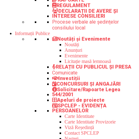
REGULAMENT
DECLARAȚII DE AVERE ȘI
INTERESE CONSILIERI
Procese verbale ale ședințelor
consiliului local
Informații Publice
Noutăți și Evenimente
Noutăți
Anunțuri
Evenimente
Licitație masă lemnoasă
RELAȚII CU PUBLICUL ȘI PRESA
Comunicate
Investiții
CONCURSURI ȘI ANGAJĂRI
Solicitare/Rapoarte Legea
544/2001
Apeluri de proiecte
SPCLEP - EVIDENȚA
PERSOANELOR
Carte Identitate
Carte Identitate Provizorie
Viză Reședință
Contact SPCLEP
Nașteri