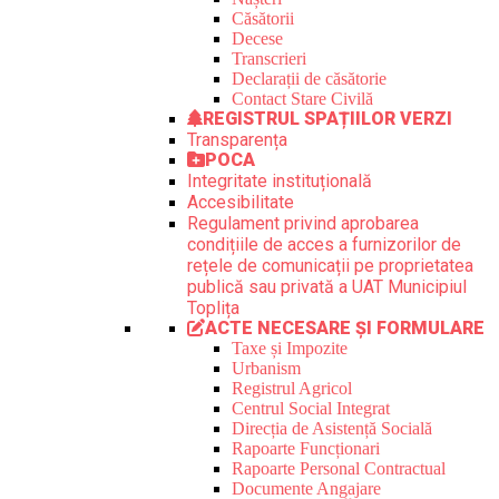
Căsătorii
Decese
Transcrieri
Declarații de căsătorie
Contact Stare Civilă
REGISTRUL SPAȚIILOR VERZI
Transparența
POCA
Integritate instituțională
Accesibilitate
Regulament privind aprobarea
condițiile de acces a furnizorilor de
rețele de comunicații pe proprietatea
publică sau privată a UAT Municipiul
Toplița
ACTE NECESARE ȘI FORMULARE
Taxe și Impozite
Urbanism
Registrul Agricol
Centrul Social Integrat
Direcția de Asistență Socială
Rapoarte Funcționari
Rapoarte Personal Contractual
Documente Angajare