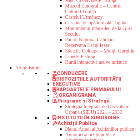
Altar cu belvedere Tarnița
Muzeul Etnografic – Centrul
Cultural Toplița
Castelul Urmánczy
Cascada de apă termală Toplița
Monumentul-mausoleu de la Gura
Secului
Parcul Național Călimani –
Rezervația Lacul Iezer
Stâncile Coloape – Munții Gurghiu
Liberty Fishing
Hartă interactivă active turistice
Administrație
CONDUCERE
DISPOZIȚIILE AUTORITĂȚII
EXECUTIVE
RAPOARTELE PRIMARULUI
ORGANIGRAMA
Programe și Strategii
Strategia Integrată de Dezvoltare
Urbană (SIDU) 2021 – 2030
INSTITUȚII ÎN SUBORDINE
Achiziții Publice
Planul Anual al Achizițiilor publice
Anunțuri achiziții publice