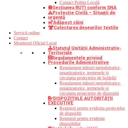
Contact Poliția Locală
Secțiunea RUTI conform SNA
Protecție Civilă – Situații de
urgență
Adăpost câini
Colectarea deșeurilor textile
Servicii online
Contact
Monitorul Oficial Local
Statutul Unității Administrativ-
Teritoriale
Regulamentele privind
Procedurile Administrative
Regulament măsuri metodologice,
organizatorice, termenele și
circulația proiectelor de hotărâri
Regulament măsuri metodologice,
organizatorice, termenele și
circulația proiectelor de dispoziții
DISPOZIȚIILE AUTORITĂȚII
EXECUTIVE
Registrul pentru evidența proiectelor
de dispoziții
Registrul pentru evidența
dispozițiilor