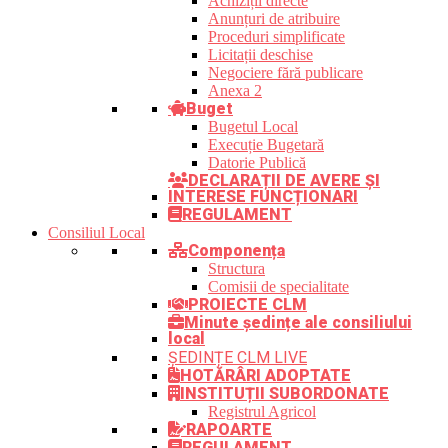
Achiziții directe
Anunțuri de atribuire
Proceduri simplificate
Licitații deschise
Negociere fără publicare
Anexa 2
Buget
Bugetul Local
Execuție Bugetară
Datorie Publică
DECLARAȚII DE AVERE ȘI
INTERESE FUNCȚIONARI
REGULAMENT
Consiliul Local
Componența
Structura
Comisii de specialitate
PROIECTE CLM
Minute ședințe ale consiliului
local
ȘEDINȚE CLM LIVE
HOTĂRÂRI ADOPTATE
INSTITUȚII SUBORDONATE
Registrul Agricol
RAPOARTE
REGULAMENT