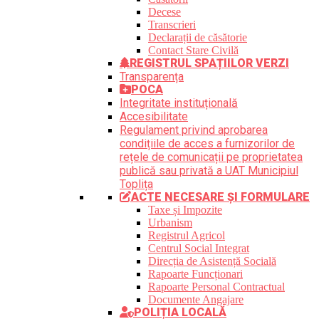
Decese
Transcrieri
Declarații de căsătorie
Contact Stare Civilă
REGISTRUL SPAȚIILOR VERZI
Transparența
POCA
Integritate instituțională
Accesibilitate
Regulament privind aprobarea
condițiile de acces a furnizorilor de
rețele de comunicații pe proprietatea
publică sau privată a UAT Municipiul
Toplița
ACTE NECESARE ȘI FORMULARE
Taxe și Impozite
Urbanism
Registrul Agricol
Centrul Social Integrat
Direcția de Asistență Socială
Rapoarte Funcționari
Rapoarte Personal Contractual
Documente Angajare
POLIȚIA LOCALĂ