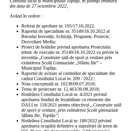
Consiliul local al municipiului Topliţa, în şedinţa ordinară
din data de 27 octombrie 2022,
Având în vedere :
Referat de aprobare nr. 195/17.10.2022.
Raportul de specialitate nr. 35149/18.10.2022 al
Biroului Investiții, Achiziții, Programe, Proiecte,
Dezvoltare Mediu;
Proiect de hotărâre privind aprobarea Proiectului
tehnic de execuție nr. 35149/18.10.2022 cu privire la
investiția „Construire sală de sport și vestiare prin
extinderea Școlii Gimnaziale „Sfântu Ilie” –
Municipiul Toplița;
Raportul de avizare al comisiilor de specialitate din
cadrul Consiliului Local nr. 209 / 2022 ;
Nota conceptuală nr. 10238/09.07.2018;
Tema de proiectare nr. 12.463/30.08.2018;
Hotărârea Consiliului Local nr. 4/2021 privind
aprobarea Studiul de fezabilitate cu elemente din
DALI nr. 118/2021 pentru obiectivul
„Construire sală
de sport și vestiare, prin extinderea Școlii gimnaziale
Sfântu Ilie, Toplița”
;
Hotărârea Consiliului Local nr. 186/2022 privind
aprobarea ocupării definitive a suprafeței de teren de