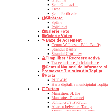
Grădinițe
Școli Gimnaziale
Licee
Școli Postliceale
Sănătate
Spitale
Policlinici
Galerie Foto
Galerie Video
Baze de Agrement
Centru Wellness – Băile Banffy
Ștrandul Bánffy
Ștrandul Urmánczy
Timp liber / Recreere activă
Trasee turistice şi cicloturistice
Centrul Național de Informare si
Promovare Turistica din Toplița
Harta
PUG-GIS
Harta digitală a municipiului Toplița
Turism
Mânăstirea Sf. Ilie
Manastirea Doamnei
Schitul Gura Izvorului
Altar cu belvedere Tarnița