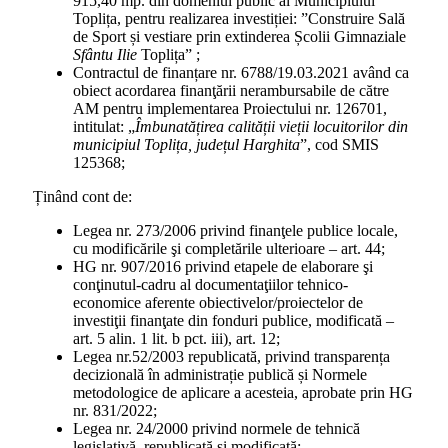
915,40 mp. din domeniul public al Municipiului
Toplița, pentru realizarea investiției: ”Construire Sală
de Sport și vestiare prin extinderea Școlii Gimnaziale
Sfântu Ilie
Toplița” ;
Contractul de finanțare nr. 6788/19.03.2021 având ca
obiect acordarea finanţării nerambursabile de către
AM pentru implementarea Proiectului nr. 126701,
intitulat: „
Îmbunatățirea calității vieții locuitorilor din
municipiul Toplița, județul Harghita
”, cod SMIS
125368;
Ținând cont de:
Legea nr. 273/2006 privind finanţele publice locale,
cu modificările şi completările ulterioare – art. 44;
HG nr. 907/2016 privind etapele de elaborare şi
conţinutul-cadru al documentaţiilor tehnico-
economice aferente obiectivelor/proiectelor de
investiţii finanţate din fonduri publice, modificată –
art. 5 alin. 1 lit. b pct. iii), art. 12;
Legea nr.52/2003 republicată, privind transparența
decizională în administrație publică și Normele
metodologice de aplicare a acesteia, aprobate prin HG
nr. 831/2022;
Legea nr. 24/2000 privind normele de tehnică
legislativă, republicată și modificată;