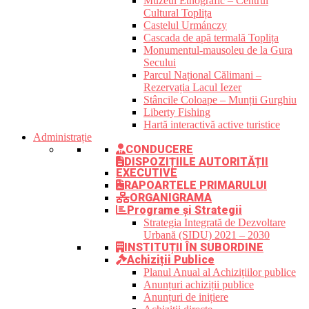
Muzeul Etnografic – Centrul
Cultural Toplița
Castelul Urmánczy
Cascada de apă termală Toplița
Monumentul-mausoleu de la Gura
Secului
Parcul Național Călimani –
Rezervația Lacul Iezer
Stâncile Coloape – Munții Gurghiu
Liberty Fishing
Hartă interactivă active turistice
Administrație
CONDUCERE
DISPOZIȚIILE AUTORITĂȚII
EXECUTIVE
RAPOARTELE PRIMARULUI
ORGANIGRAMA
Programe și Strategii
Strategia Integrată de Dezvoltare
Urbană (SIDU) 2021 – 2030
INSTITUȚII ÎN SUBORDINE
Achiziții Publice
Planul Anual al Achizițiilor publice
Anunțuri achiziții publice
Anunțuri de inițiere