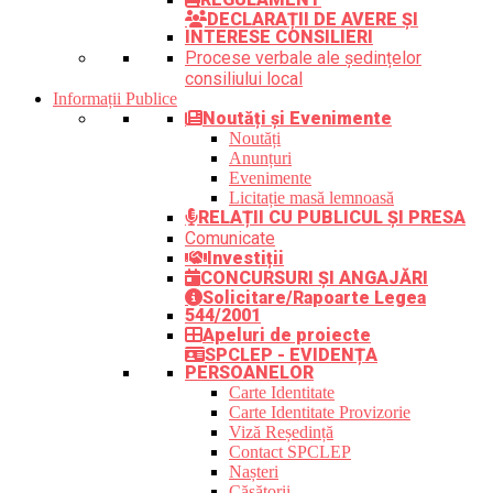
DECLARAȚII DE AVERE ȘI
INTERESE CONSILIERI
Procese verbale ale ședințelor
consiliului local
Informații Publice
Noutăți și Evenimente
Noutăți
Anunțuri
Evenimente
Licitație masă lemnoasă
RELAȚII CU PUBLICUL ȘI PRESA
Comunicate
Investiții
CONCURSURI ȘI ANGAJĂRI
Solicitare/Rapoarte Legea
544/2001
Apeluri de proiecte
SPCLEP - EVIDENȚA
PERSOANELOR
Carte Identitate
Carte Identitate Provizorie
Viză Reședință
Contact SPCLEP
Nașteri
Căsătorii