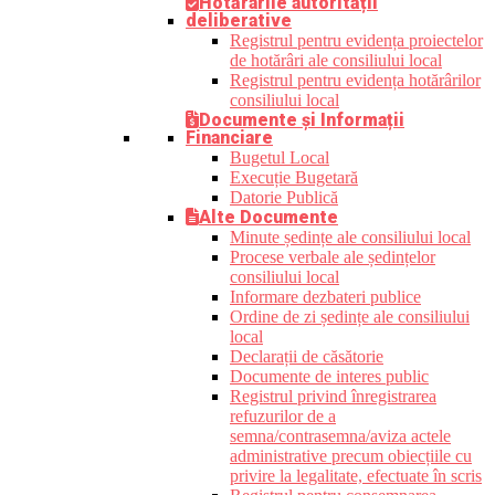
Hotărârile autorității
deliberative
Registrul pentru evidența proiectelor
de hotărâri ale consiliului local
Registrul pentru evidența hotărârilor
consiliului local
Documente și Informații
Financiare
Bugetul Local
Execuție Bugetară
Datorie Publică
Alte Documente
Minute ședințe ale consiliului local
Procese verbale ale ședințelor
consiliului local
Informare dezbateri publice
Ordine de zi ședințe ale consiliului
local
Declarații de căsătorie
Documente de interes public
Registrul privind înregistrarea
refuzurilor de a
semna/contrasemna/aviza actele
administrative precum obiecțiile cu
privire la legalitate, efectuate în scris