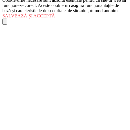
Cookie-urile necesare sunt absolut esențiale pentru ca site-ul web să
funcționeze corect. Aceste cookie-uri asigură funcționalitățile de
bază și caracteristicile de securitate ale site-ului, în mod anonim.
SALVEAZĂ ȘI ACCEPTĂ