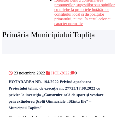
Registrul pentru consemnarea
propunerilor, sugestiilor sau opiniilor
cu privire la proiectele hotărârilor
consiliului local și dispozițiilor
primarului, numai în cazul celor cu
caracter normativ
Primăria Municipiului Toplița
23 noiembrie 2022
HCL-2022
0
HOTĂRÂREA NR. 194/2022 Privind aprobarea
Proiectului tehnic de execuție nr. 27723/17.08.2022 cu
privire la investiția „Construire sală de sport și vestiare
prin extinderea Școlii Gimnaziale „Sfântu Ilie” –
Municipiul Toplița”