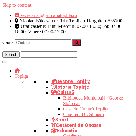
Skip to content
secretariat@primariatoplita.ro
Nicolae Bălcescu nr. 14 • Toplița • Harghita • 535700
Orar casierie: Luni-Miercuri: 07.00-15.30; Joi: 07.00-
18.00; Vineri: 07.00-13.00
Caută
Toplița
Despre Toplița
Istoria Topliței
Cultură
Biblioteca Municipală “George
Sbârcea”
Casa de Cultură Toplița
Cinema 3D Calimani
Sport
Cetățeni de Onoare
Educație