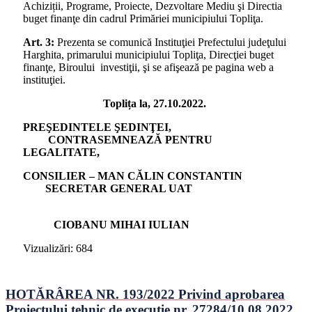
Achiziții, Programe, Proiecte, Dezvoltare Mediu şi Directia
buget finanţe din cadrul Primăriei municipiului Topliţa.
Art. 3:
Prezenta se comunică Instituţiei Prefectului judeţului
Harghita, primarului municipiului Topliţa, Direcţiei buget
finanţe, Biroului investiţii, şi se afişează pe pagina web a
instituţiei.
Toplița la, 27.10.2022.
PREŞEDINTELE ŞEDINŢEI,
CONTRASEMNEA
ZĂ
PENTRU
LEGALITATE,
CONSILIER – MAN CĂLIN CONSTANTIN
SECRETAR GENERAL UAT
CIOBANU MIHAI IULIAN
Vizualizări:
684
HOTĂRÂREA NR. 193/2022 Privind aprobarea
Proiectului tehnic de execuție nr. 27284/10.08.2022