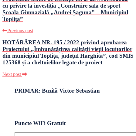
cu privire la investiția „Construire sala de sport
Școala Gimnazială „Andrei Șaguna” – Municipiul
Toplița”
Previous post
HOTĂRÂREA NR. 195 / 2022 privind aprobarea
Proiectului „Îmbunătățirea calității vieții locuitorilor
din municipiul Toplița, județul Harghita”, cod SMIS
125368 și a cheltuielilor legate de proiect
Next post
PRIMAR: Buzilă Victor Sebastian
Puncte WiFi Gratuit