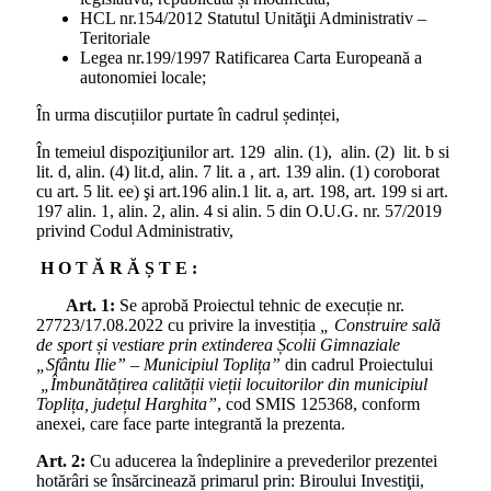
HCL nr.154/2012 Statutul Unităţii Administrativ –
Teritoriale
Legea nr.199/1997 Ratificarea Carta Europeană a
autonomiei locale;
În urma discuțiilor purtate în cadrul ședinței,
În temeiul dispoziţiunilor art. 129 alin. (1), alin. (2) lit. b si
lit. d, alin. (4) lit.d, alin. 7 lit. a , art. 139 alin. (1) coroborat
cu art. 5 lit. ee) şi art.196 alin.1 lit. a, art. 198, art. 199 si art.
197 alin. 1, alin. 2, alin. 4 si alin. 5 din O.U.G. nr. 57/2019
privind Codul Administrativ,
H O T Ă R Ă Ș T E :
Art. 1:
Se aprobă Proiectul tehnic de execuție nr.
27723/17.08.2022 cu privire la investiția
„
Construire sală
de sport și vestiare prin extinderea Școlii Gimnaziale
„Sfântu Ilie” – Municipiul Toplița”
din cadrul Proiectului
„Îmbunătățirea calității vieții locuitorilor din municipiul
Toplița, județul Harghita”
, cod SMIS 125368, conform
anexei, care face parte integrantă la prezenta.
Art. 2:
Cu aducerea la îndeplinire a prevederilor prezentei
hotărâri se însărcinează primarul prin: Biroului Investiţii,