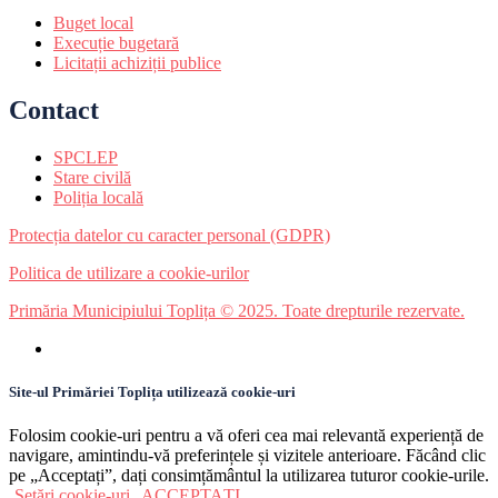
Buget local
Execuție bugetară
Licitații achiziții publice
Contact
SPCLEP
Stare civilă
Poliția locală
Protecția datelor cu caracter personal (GDPR)
Politica de utilizare a cookie-urilor
Primăria Municipiului Toplița © 2025. Toate drepturile rezervate.
Site-ul Primăriei Toplița utilizează cookie-uri
Folosim cookie-uri pentru a vă oferi cea mai relevantă experiență de
navigare, amintindu-vă preferințele și vizitele anterioare. Făcând clic
pe „Acceptați”, dați consimțământul la utilizarea tuturor cookie-urile.
Setări cookie-uri
ACCEPTAȚI