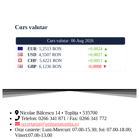
Curs valutar
Curs valutar: 06 Aug 2026
EUR
: 5,2513 RON
+0,0024 ▲
USD
: 4,5507 RON
+0,0027 ▲
CHF
: 5,6221 RON
+0,0011 ▲
GBP
: 6,1236 RON
-0,0008 ▼
Nicolae Bălcescu 14 • Toplița • 535700
Telefon: 0266 341 871 / Fax: 0266 341 772
secretariat@primariatoplita.ro
Orar casierie: Luni-Miercuri: 07.00-15.30; Joi: 07.00-18.00;
Vineri:07.00-13.00