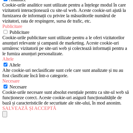
Cookie-urile analitice sunt utilizate pentru a înțelege modul în care
vizitatorii interacționează cu site-ul web. Aceste cookie-uri ajută la
furnizarea de informații cu privire la măsurătorile numărul de
vizitatori, rata de respingere, sursa de trafic, etc.
Publicitare
Publicitare
Cookie-urile publicitare sunt utilizate pentru a le oferi vizitatorilor
anunțuri relevante și campanii de marketing. Aceste cookie-uri
urmăresc vizitatorii pe site-uri web și colectează informații pentru a
le furniza anunțuri personalizate.
Altele
Altele
Alte cookie-uri neclasificate sunt cele care sunt analizate și nu au
fost clasificate încă într-o categorie.
Necesare
Necesare
Cookie-urile necesare sunt absolut esențiale pentru ca site-ul web să
funcționeze corect. Aceste cookie-uri asigură funcționalitățile de
bază și caracteristicile de securitate ale site-ului, în mod anonim.
SALVEAZĂ ȘI ACCEPTĂ