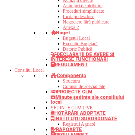
Achiziții directe
Anunțuri de atribuire
Proceduri simplificate
Licitații deschise
Negociere fără publicare
Anexa 2
Buget
Bugetul Local
Execuție Bugetară
Datorie Publică
DECLARAȚII DE AVERE ȘI
INTERESE FUNCȚIONARI
REGULAMENT
Consiliul Local
Componența
Structura
Comisii de specialitate
PROIECTE CLM
Minute ședințe ale consiliului
local
ȘEDINȚE CLM LIVE
HOTĂRÂRI ADOPTATE
INSTITUȚII SUBORDONATE
Registrul Agricol
RAPOARTE
REGULAMENT