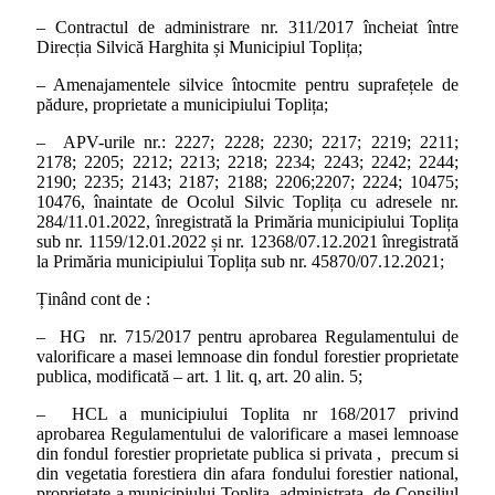
– Contractul de administrare nr. 311/2017 încheiat între
Direcția Silvică Harghita și Municipiul Toplița;
– Amenajamentele silvice întocmite pentru suprafețele de
pădure, proprietate a municipiului Toplița;
– APV-urile nr.: 2227; 2228; 2230; 2217; 2219; 2211;
2178; 2205; 2212; 2213; 2218; 2234; 2243; 2242; 2244;
2190; 2235; 2143; 2187; 2188; 2206;2207; 2224; 10475;
10476, înaintate de Ocolul Silvic Toplița cu adresele nr.
284/11.01.2022, înregistrată la Primăria municipiului Toplița
sub nr. 1159/12.01.2022 și nr. 12368/07.12.2021 înregistrată
la Primăria municipiului Toplița sub nr. 45870/07.12.2021;
Ținând cont de :
– HG nr. 715/2017 pentru aprobarea Regulamentului de
valorificare a masei lemnoase din fondul forestier proprietate
publica, modificată – art. 1 lit. q, art. 20 alin. 5;
– HCL a municipiului Toplita nr 168/2017 privind
aprobarea Regulamentului de valorificare a masei lemnoase
din fondul forestier proprietate publica si privata , precum si
din vegetatia forestiera din afara fondului forestier national,
proprietate a municipiului Toplita, administrata de Consiliul