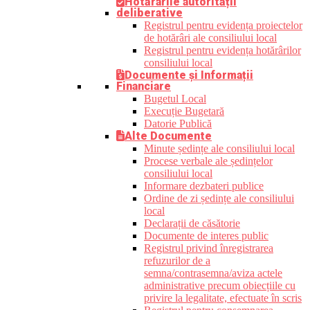
Hotărârile autorității
deliberative
Registrul pentru evidența proiectelor
de hotărâri ale consiliului local
Registrul pentru evidența hotărârilor
consiliului local
Documente și Informații
Financiare
Bugetul Local
Execuție Bugetară
Datorie Publică
Alte Documente
Minute ședințe ale consiliului local
Procese verbale ale ședințelor
consiliului local
Informare dezbateri publice
Ordine de zi ședințe ale consiliului
local
Declarații de căsătorie
Documente de interes public
Registrul privind înregistrarea
refuzurilor de a
semna/contrasemna/aviza actele
administrative precum obiecțiile cu
privire la legalitate, efectuate în scris