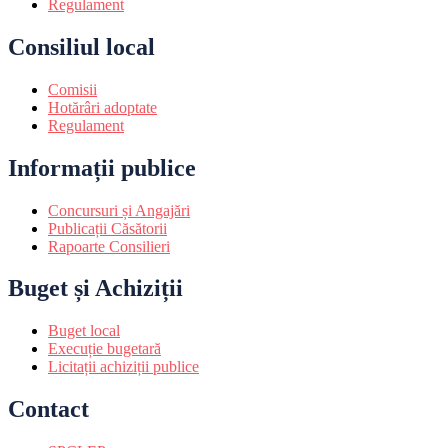
Regulament
Consiliul local
Comisii
Hotărâri adoptate
Regulament
Informații publice
Concursuri și Angajări
Publicații Căsătorii
Rapoarte Consilieri
Buget și Achiziții
Buget local
Execuție bugetară
Licitații achiziții publice
Contact