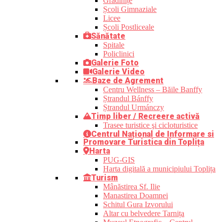
Grădinițe
Școli Gimnaziale
Licee
Școli Postliceale
Sănătate
Spitale
Policlinici
Galerie Foto
Galerie Video
Baze de Agrement
Centru Wellness – Băile Banffy
Ștrandul Bánffy
Ștrandul Urmánczy
Timp liber / Recreere activă
Trasee turistice şi cicloturistice
Centrul Național de Informare si
Promovare Turistica din Toplița
Harta
PUG-GIS
Harta digitală a municipiului Toplița
Turism
Mânăstirea Sf. Ilie
Manastirea Doamnei
Schitul Gura Izvorului
Altar cu belvedere Tarnița