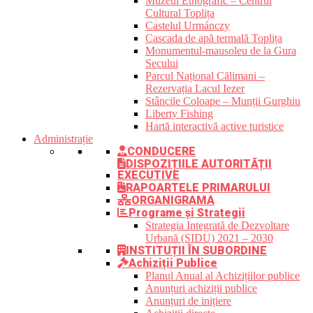
Muzeul Etnografic – Centrul
Cultural Toplița
Castelul Urmánczy
Cascada de apă termală Toplița
Monumentul-mausoleu de la Gura
Secului
Parcul Național Călimani –
Rezervația Lacul Iezer
Stâncile Coloape – Munții Gurghiu
Liberty Fishing
Hartă interactivă active turistice
Administrație
CONDUCERE
DISPOZIȚIILE AUTORITĂȚII
EXECUTIVE
RAPOARTELE PRIMARULUI
ORGANIGRAMA
Programe și Strategii
Strategia Integrată de Dezvoltare
Urbană (SIDU) 2021 – 2030
INSTITUȚII ÎN SUBORDINE
Achiziții Publice
Planul Anual al Achizițiilor publice
Anunțuri achiziții publice
Anunțuri de inițiere