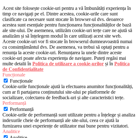
Acest site folosește cookie-uri pentru a vă îmbunătăți experiența în
timp ce navigați pe el. Dintre acestea, cookie-urile care sunt
clasificate ca necesare sunt stocate în browser-ul dvs. deoarece
acestea sunt esențiale pentru funcționarea funcționalităților de bază
ale site-ului. De asemenea, utilizăm cookie-uri terțe care ne ajută să
analizăm și să înțelegem modul în care utilizați acest site web.
Aceste cookie-uri vor fi stocate în browserul dumneavoastră numai
cu consimțământul dvs. De asemenea, va trebui să optați pentru a
renunța la aceste cookie-uri. Renunțarea la unele dintre aceste
cookie-uri poate afecta experiența de navigare. Puteți regăsi mai
multe detalii în
Politica de utilizare a cookie-urilor
și în
Politica
de Confidențialitate
Funcționale
Funcționale
Cookie-urile funcționale ajută la efectuarea anumitor funcționalități,
cum ar fi partajarea conținutului site-ului pe platformele de
socializare, colectarea de feedback-uri și alte caracteristici terțe.
Performanță
Performanță
Cookie-urile de performanță sunt utilizate pentru a înțelege și analiza
indexurile cheie de performanță ale site-ului, ceea ce ajută la
furnizarea unei experiențe de utilizator mai bune pentru vizitatori.
Analitice
Analitice