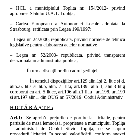
– HCL a municipiului Toplita nr. 154/2012- privind
aprobarea Statului U.A.T. Toplița;
– Cartea Europeana a Autonomiei Locale adoptata la
Strasbourg, ratificata prin Legea 199/1997;
– Legea nr. 24/2000, republicata, privind normele de tehnica
legislative pentru elaborarea actelor normative
– Legea nr. 52/2003- republicata, privind transparent
decizionala in administratia publica;
În urma discuţiilor din cadrul şedinţei,
În temeiul dispoziţiilor art.129 alin.1şi 2, lit.c si d,
alin..6, lit.a si lit.b, alin. 7 lit.r, art.139 alin 1, alin.3 lit.g
coroborat cu art. 5 lit.cc, art.196 alin.1 lit.a , art.198, art.199
si art.197 alin.1 din OUG nr. 57/2019- Codul Administrativ
H O T Ǎ R Ǎ Ş T E :
Art.1:
Se aprobă prețurile de pornire la licitație, pentru
partizile de masă lemnoasă, proprietate a municipului Toplița
– administrat de Ocolul Silvic Toplița, ce se supun
procedurii licitației, în scopul valorificării, conform anexei