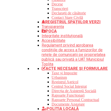
Decese
Transcrieri
Declarații de căsătorie
Contact Stare Civilă
REGISTRUL SPAȚIILOR VERZI
Transparența
POCA
Integritate instituțională
Accesibilitate
Regulament privind aprobarea
condițiile de acces a furnizorilor de
rețele de comunicații pe proprietatea
publică sau privată a UAT Municipiul
Toplița
ACTE NECESARE ȘI FORMULARE
Taxe și Impozite
Urbanism
Registrul Agricol
Centrul Social Integrat
Direcția de Asistență Socială
Rapoarte Funcționari
Rapoarte Personal Contractual
Documente Angajare
POLIȚIA LOCALĂ