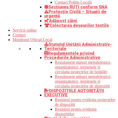
Contact Poliția Locală
Secțiunea RUTI conform SNA
Protecție Civilă – Situații de
urgență
Adăpost câini
Colectarea deșeurilor textile
Servicii online
Contact
Monitorul Oficial Local
Statutul Unității Administrativ-
Teritoriale
Regulamentele privind
Procedurile Administrative
Regulament măsuri metodologice,
organizatorice, termenele și
circulația proiectelor de hotărâri
Regulament măsuri metodologice,
organizatorice, termenele și
circulația proiectelor de dispoziții
DISPOZIȚIILE AUTORITĂȚII
EXECUTIVE
Registrul pentru evidența proiectelor
de dispoziții
Registrul pentru evidența
dispozițiilor