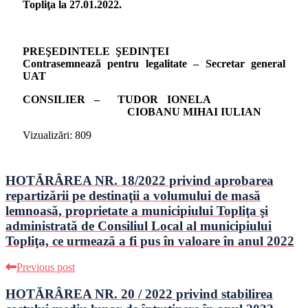
Topliţa la 27.01.2022.
PREŞEDINTELE ŞEDINŢEI
Contrasemnează pentru legalitate – Secretar general
UAT
CONSILIER –
TUDOR IONELA
CIOBANU MIHAI IULIAN
Vizualizări:
809
HOTǍRÂREA NR. 18/2022 privind aprobarea
repartizării pe destinaţii a volumului de masă
lemnoasă, proprietate a municipiului Topliţa şi
administrată de Consiliul Local al municipiului
Topliţa, ce urmează a fi pus în valoare în anul 2022
Previous post
HOTĂRÂREA NR. 20 / 2022 privind stabilirea