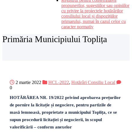
Registrul pentru consemnarea
propunerilor, sugestiilor sau opiniilor
cu privire la proiectele hotărârilor
consiliului local și dispozițiilor
primarului, numai în cazul celor cu
caracter normativ
Primăria Municipiului Toplița
2 martie 2022
HCL-2022
,
Hotărâri Consiliu Local
0
HOTǍRÂREA NR. 19/2022 privind aprobarea prețurilor
de pornire la licitație și negociere, pentru partizile de
masă lemnoasă, proprietate a municipului Toplița, ce se
supun procedurii licitației și negocierii, în scopul
valorificării – conform anexelor