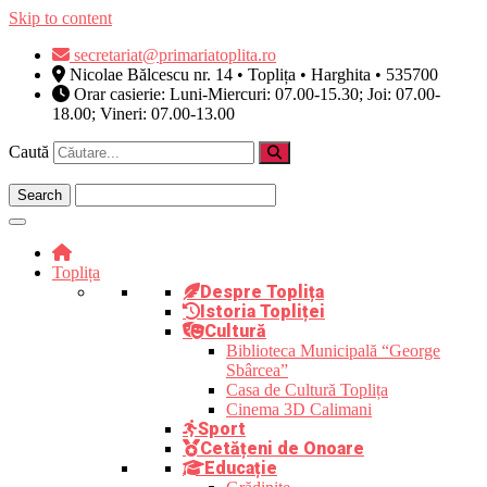
Skip to content
secretariat@primariatoplita.ro
Nicolae Bălcescu nr. 14 • Toplița • Harghita • 535700
Orar casierie: Luni-Miercuri: 07.00-15.30; Joi: 07.00-
18.00; Vineri: 07.00-13.00
Caută
Toplița
Despre Toplița
Istoria Topliței
Cultură
Biblioteca Municipală “George
Sbârcea”
Casa de Cultură Toplița
Cinema 3D Calimani
Sport
Cetățeni de Onoare
Educație