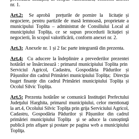
nr. 1.
Art.2:
Se aprobă prețurile de pornire la licitație și
negociere, pentru partizile de masă lemnoasă, proprietate a
municipului Toplita – administrat de Consiliului Local al
municipiului Toplița, ce se supun procedurii licitației și
negocierii, în scopul valorificării, conform anexei nr. 2.
Art.3:
Anexele nr. 1 și 2 fac parte integrantă din prezenta.
Art.4:
Cu aducere la îndeplinire a prevederilor prezentei
hotărâri se însărcinează : primarul municipiului Toplita prin
Serviciul Agricol, Cadastru, Gospodăria Pădurilor și
Pășunilor din cadrul Primăriei municipiului Toplița; Direcția
buget finanțe din cadrul Primăriei municipiului Toplița și
Ocolul Silvic Toplița.
Art.5:
Prezenta hotărâre se comunică Instituţiei Prefectului
Judeţului Harghita, primarul municipiului, celor mentionaţi
la art.4, Ocolului Silvic Toplița prin grija Serviciului Agricol,
Cadastru, Gospodăria Pădurilor și Pășunilor din cadrul
primăriei municipiului Toplița şi se aduce la cunoştinţă
publică prin afişare şi postare pe pagina web a municipiului
Topliţa.