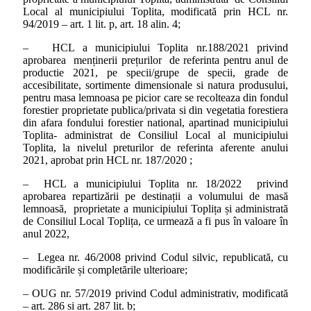
Local al municipiului Toplita, modificată prin HCL nr.
94/2019 – art. 1 lit. p, art. 18 alin. 4;
– HCL a municipiului Toplita nr.188/2021 privind
aprobarea menținerii prețurilor de referinta pentru anul de
productie 2021, pe specii/grupe de specii, grade de
accesibilitate, sortimente dimensionale si natura produsului,
pentru masa lemnoasa pe picior care se recolteaza din fondul
forestier proprietate publica/privata si din vegetatia forestiera
din afara fondului forestier national, apartinad municipiului
Toplita- administrat de Consiliul Local al municipiului
Toplita, la nivelul preturilor de referinta aferente anului
2021, aprobat prin HCL nr. 187/2020 ;
– HCL a municipiului Toplita nr. 18/2022 privind
aprobarea repartizării pe destinații a volumului de masă
lemnoasă, proprietate a municipiului Toplița și administrată
de Consiliul Local Toplița, ce urmează a fi pus în valoare în
anul 2022,
– Legea nr. 46/2008 privind Codul silvic, republicată, cu
modificările și completările ulterioare;
– OUG nr. 57/2019 privind Codul administrativ, modificată
– art. 286 si art. 287 lit. b;