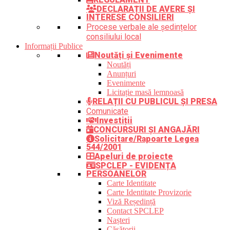
DECLARAȚII DE AVERE ȘI
INTERESE CONSILIERI
Procese verbale ale ședințelor
consiliului local
Informații Publice
Noutăți și Evenimente
Noutăți
Anunțuri
Evenimente
Licitație masă lemnoasă
RELAȚII CU PUBLICUL ȘI PRESA
Comunicate
Investiții
CONCURSURI ȘI ANGAJĂRI
Solicitare/Rapoarte Legea
544/2001
Apeluri de proiecte
SPCLEP - EVIDENȚA
PERSOANELOR
Carte Identitate
Carte Identitate Provizorie
Viză Reședință
Contact SPCLEP
Nașteri
Căsătorii