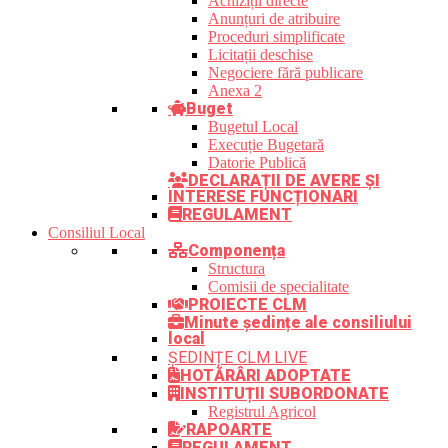
Achiziții directe
Anunțuri de atribuire
Proceduri simplificate
Licitații deschise
Negociere fără publicare
Anexa 2
Buget
Bugetul Local
Execuție Bugetară
Datorie Publică
DECLARAȚII DE AVERE ȘI
INTERESE FUNCȚIONARI
REGULAMENT
Consiliul Local
Componența
Structura
Comisii de specialitate
PROIECTE CLM
Minute ședințe ale consiliului
local
ȘEDINȚE CLM LIVE
HOTĂRÂRI ADOPTATE
INSTITUȚII SUBORDONATE
Registrul Agricol
RAPOARTE
REGULAMENT