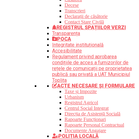
Decese
Transcrieri
Declarații de căsătorie
Contact Stare Civilă
REGISTRUL SPAȚIILOR VERZI
Transparența
POCA
Integritate instituțională
Accesibilitate
Regulament privind aprobarea
condițiile de acces a furnizorilor de
rețele de comunicații pe proprietatea
publică sau privată a UAT Municipiul
Toplița
ACTE NECESARE ȘI FORMULARE
Taxe și Impozite
Urbanism
Registrul Agricol
Centrul Social Integrat
Direcția de Asistență Socială
Rapoarte Funcționari
Rapoarte Personal Contractual
Documente Angajare
POLIȚIA LOCALĂ