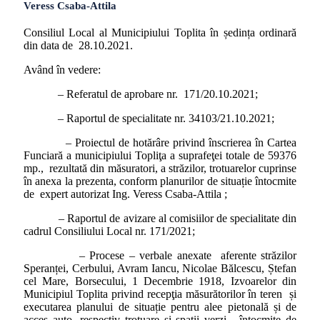
Veress Csaba-Attila
Consiliul Local al Municipiului Toplita în ședința ordinară
din data de 28.10.2021.
Având în vedere:
– Referatul de aprobare nr. 171/20.10.2021;
– Raportul de specialitate nr. 34103/21.10.2021;
– Proiectul de hotărâre privind înscrierea în Cartea
Funciară a municipiului Topliţa a suprafeţei totale de 59376
mp., rezultată din măsuratori, a străzilor, trotuarelor cuprinse
în anexa la prezenta, conform planurilor de situație întocmite
de expert autorizat Ing. Veress Csaba-Attila ;
– Raportul de avizare al comisiilor de specialitate din
cadrul Consiliului Local nr. 171/2021;
– Procese – verbale anexate aferente străzilor
Speranței, Cerbului, Avram Iancu, Nicolae Bălcescu, Ștefan
cel Mare, Borsecului, 1 Decembrie 1918, Izvoarelor din
Municipiul Toplita privind recepţia măsurătorilor în teren și
executarea planului de situație pentru alee pietonală și de
acces auto, respectiv trotuare și spații verzi, întocmite de