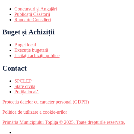
Concursuri și Angajări
Publicații Căsătorii
Rapoarte Consilieri
Buget și Achiziții
Buget local
Execuție bugetară
Licitații achiziții publice
Contact
SPCLEP
Stare civilă
Poliția locală
Protecția datelor cu caracter personal (GDPR)
Politica de utilizare a cookie-urilor
Primăria Municipiului Toplița © 2025. Toate drepturile rezervate.