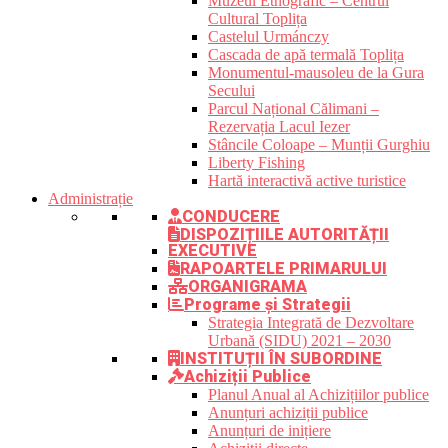
Muzeul Etnografic – Centrul
Cultural Toplița
Castelul Urmánczy
Cascada de apă termală Toplița
Monumentul-mausoleu de la Gura
Secului
Parcul Național Călimani –
Rezervația Lacul Iezer
Stâncile Coloape – Munții Gurghiu
Liberty Fishing
Hartă interactivă active turistice
Administrație
CONDUCERE
DISPOZIȚIILE AUTORITĂȚII
EXECUTIVE
RAPOARTELE PRIMARULUI
ORGANIGRAMA
Programe și Strategii
Strategia Integrată de Dezvoltare
Urbană (SIDU) 2021 – 2030
INSTITUȚII ÎN SUBORDINE
Achiziții Publice
Planul Anual al Achizițiilor publice
Anunțuri achiziții publice
Anunțuri de inițiere