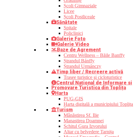
Grădinițe
Școli Gimnaziale
Licee
Școli Postliceale
Sănătate
Spitale
Policlinici
Galerie Foto
Galerie Video
Baze de Agrement
Centru Wellness – Băile Banffy
Ștrandul Bánffy
Ștrandul Urmánczy
Timp liber / Recreere activă
Trasee turistice şi cicloturistice
Centrul Național de Informare si
Promovare Turistica din Toplița
Harta
PUG-GIS
Harta digitală a municipiului Toplița
Turism
Mânăstirea Sf. Ilie
Manastirea Doamnei
Schitul Gura Izvorului
Altar cu belvedere Tarnița