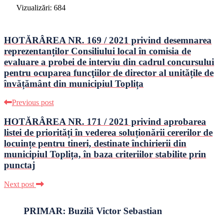
Vizualizări:
684
HOTĂRÂREA NR. 169 / 2021 privind desemnarea
reprezentanților Consiliului local în comisia de
evaluare a probei de interviu din cadrul concursului
pentru ocuparea funcţiilor de director al unitățile de
învățământ din municipiul Toplița
Previous post
HOTĂRÂREA NR. 171 / 2021 privind aprobarea
listei de priorități în vederea soluționării cererilor de
locuințe pentru tineri, destinate închirierii din
municipiul Toplița, în baza criteriilor stabilite prin
punctaj
Next post
PRIMAR: Buzilă Victor Sebastian