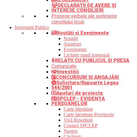
DECLARAȚII DE AVERE ȘI
INTERESE CONSILIERI
Procese verbale ale ședințelor
consiliului local
Informații Publice
Noutăți și Evenimente
Noutăți
Anunțuri
Evenimente
Licitație masă lemnoasă
RELAȚII CU PUBLICUL ȘI PRESA
Comunicate
Investiții
CONCURSURI ȘI ANGAJĂRI
Solicitare/Rapoarte Legea
544/2001
Apeluri de proiecte
SPCLEP - EVIDENȚA
PERSOANELOR
Carte Identitate
Carte Identitate Provizorie
Viză Reședință
Contact SPCLEP
Nașteri
Căsătorii