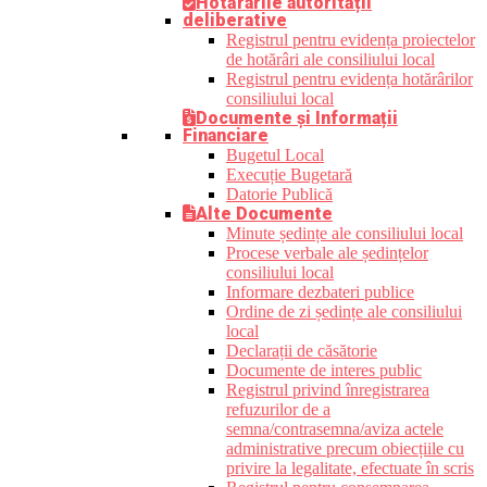
Hotărârile autorității
deliberative
Registrul pentru evidența proiectelor
de hotărâri ale consiliului local
Registrul pentru evidența hotărârilor
consiliului local
Documente și Informații
Financiare
Bugetul Local
Execuție Bugetară
Datorie Publică
Alte Documente
Minute ședințe ale consiliului local
Procese verbale ale ședințelor
consiliului local
Informare dezbateri publice
Ordine de zi ședințe ale consiliului
local
Declarații de căsătorie
Documente de interes public
Registrul privind înregistrarea
refuzurilor de a
semna/contrasemna/aviza actele
administrative precum obiecțiile cu
privire la legalitate, efectuate în scris