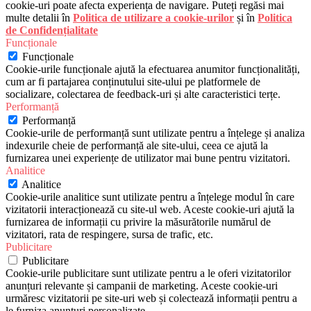
cookie-uri poate afecta experiența de navigare. Puteți regăsi mai
multe detalii în
Politica de utilizare a cookie-urilor
și în
Politica
de Confidențialitate
Funcționale
Funcționale
Cookie-urile funcționale ajută la efectuarea anumitor funcționalități,
cum ar fi partajarea conținutului site-ului pe platformele de
socializare, colectarea de feedback-uri și alte caracteristici terțe.
Performanță
Performanță
Cookie-urile de performanță sunt utilizate pentru a înțelege și analiza
indexurile cheie de performanță ale site-ului, ceea ce ajută la
furnizarea unei experiențe de utilizator mai bune pentru vizitatori.
Analitice
Analitice
Cookie-urile analitice sunt utilizate pentru a înțelege modul în care
vizitatorii interacționează cu site-ul web. Aceste cookie-uri ajută la
furnizarea de informații cu privire la măsurătorile numărul de
vizitatori, rata de respingere, sursa de trafic, etc.
Publicitare
Publicitare
Cookie-urile publicitare sunt utilizate pentru a le oferi vizitatorilor
anunțuri relevante și campanii de marketing. Aceste cookie-uri
urmăresc vizitatorii pe site-uri web și colectează informații pentru a
le furniza anunțuri personalizate.