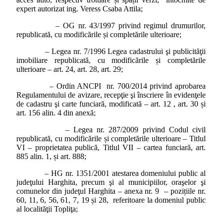
expert autorizat ing. Veress Csaba Attila;
– OG nr. 43/1997 privind regimul drumurilor,
republicată, cu modificările și completările ulterioare;
– Legea nr. 7/1996 Legea cadastrului şi publicităţii
imobiliare republicată, cu modificările și completările
ulterioare – art. 24, art. 28, art. 29;
– Ordin ANCPI nr. 700/2014 privind aprobarea
Regulamentului de avizare, recepţie şi înscriere în evidenţele
de cadastru şi carte funciară, modificată – art. 12 , art. 30 și
art. 156 alin. 4 din anexă;
– Legea nr. 287/2009 privind Codul civil
republicată, cu modificările și completările ulterioare – Titlul
VI – proprietatea publică, Titlul VII – cartea funciară, art.
885 alin. 1, și art. 888;
– HG nr. 1351/2001 atestarea domeniului public al
judeţului Harghita, precum şi al municipiilor, oraşelor şi
comunelor din judeţul Harghita – anexa nr. 9 – pozițiile nr.
60, 11, 6, 56, 61, 7, 19 și 28, referitoare la domeniul public
al localităţii Topliţa;