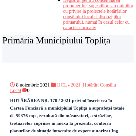
Registrul pentru consemnarea
propunerilor, sugestiilor sau opiniilor
cu privire la proiectele hotărârilor
consiliului local și dispozițiilor
primarului, numai în cazul celor cu
caracter normativ
Primăria Municipiului Toplița
8 noiembrie 2021
HCL - 2021
,
Hotărâri Consiliu
Local
0
HOTĂRÂREA NR. 170 / 2021 privind înscrierea în
Cartea Funciară a municipiului Topliţa a suprafeţei totale
de 59376 mp., rezultată din măsuratori, a străzilor,
trotuarelor cuprinse în anexa la prezenta, conform
planurilor de situație întocmite de expert autorizat Ing.