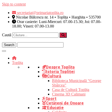
Skip to content
secretariat@primariatoplita.ro
Nicolae Bălcescu nr. 14 • Toplița • Harghita • 535700
Orar casierie: Luni-Miercuri: 07.00-15.30; Joi: 07.00-
18.00; Vineri: 07.00-13.00
Caută
Toplița
Despre Toplița
Istoria Topliței
Cultură
Biblioteca Municipală “George
Sbârcea”
Casa de Cultură Toplița
Cinema 3D Calimani
Sport
Cetățeni de Onoare
Educație