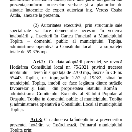
prezenta,conform proceselor verbale și a planurilor de
situație întocmite de expert autorizat ing. Veress Csaba
Attila, anexate la prezenta.
(2) Autoritatea executivă, prin structurile sale
specializate va face demersurile necesare în vederea
întabulării şi înscrierii în Cartea Funciară a Municipiului
Toplita – domeniul public al municipiului Toplița,
administrarea operativă a Consiliului local – a suprafeţei
totale de 59.376 mp.
Art.2:
Cu data adoptării prezentei, se revocă
Hotărârea Consiliului local nr. 75/2021 privind trecerea
imobilului – teren în suprafață de 2700 mp., înscris în CF nr.
55443 Toplița, nr. topografic 22/2 și 19/3/2, situat în
municipiul Toplița, imobil ce face legătura dintre străzile
Izvoarelor și Băii, din proprietatea Statului Român –
administrarea Comitetului Executiv al Sfatului Popular al
Orașului Toplița în domeniul public al municipiului Toplița
și administrarea operativă a Consiliului Local al municipiului
Toplița.
Art.3:
Cu aducerea la îndeplinire a prevederilor
prezentei hotărâri se însărcinează, Primarul municipiului
Topliţa prin: