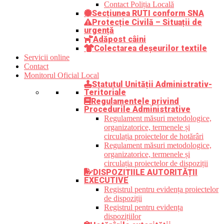
Contact Poliția Locală
Secțiunea RUTI conform SNA
Protecție Civilă – Situații de
urgență
Adăpost câini
Colectarea deșeurilor textile
Servicii online
Contact
Monitorul Oficial Local
Statutul Unității Administrativ-
Teritoriale
Regulamentele privind
Procedurile Administrative
Regulament măsuri metodologice,
organizatorice, termenele și
circulația proiectelor de hotărâri
Regulament măsuri metodologice,
organizatorice, termenele și
circulația proiectelor de dispoziții
DISPOZIȚIILE AUTORITĂȚII
EXECUTIVE
Registrul pentru evidența proiectelor
de dispoziții
Registrul pentru evidența
dispozițiilor