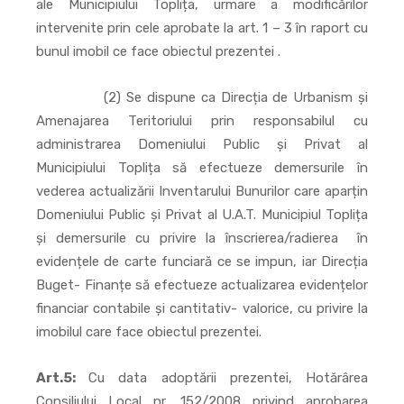
ale Municipiului Toplița, urmare a modificărilor
intervenite prin cele aprobate la art. 1 – 3 în raport cu
bunul imobil ce face obiectul prezentei .
(2) Se dispune ca Direcția de Urbanism și
Amenajarea Teritoriului prin responsabilul cu
administrarea Domeniului Public și Privat al
Municipiului Toplița să efectueze demersurile în
vederea actualizării Inventarului Bunurilor care aparțin
Domeniului Public și Privat al U.A.T. Municipiul Toplița
și demersurile cu privire la înscrierea/radierea în
evidențele de carte funciară ce se impun, iar Direcția
Buget- Finanțe să efectueze actualizarea evidențelor
financiar contabile și cantitativ- valorice, cu privire la
imobilul care face obiectul prezentei.
Art.5:
Cu data adoptării prezentei, Hotărârea
Consiliului Local nr. 152/2008 privind aprobarea