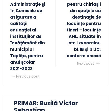
Administraţie şi
pentru chiriaşii
în Comisiile de
din spaţiile cu
asigurare a
destinaţie de
calităţii
locuinţe pentru
educaţiei al
tineri – locuințe
instituţiilor de
ANL, situate în
învăţământ din
str. Izvoarelor,
municipiul
bl.1B și bl.1C,
Topliţa, pentru
conform anexei
anul şcolar
Next post
2021-2022
Previous post
PRIMAR: Buzilă Victor
Sebastian