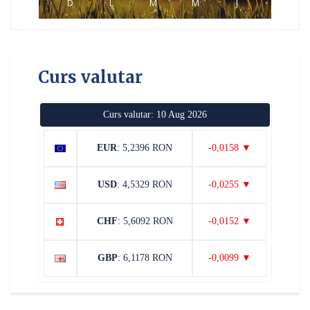
D
L
M
M
J
Curs valutar
Curs valutar: 10 Aug 2026
EUR
: 5,2396 RON
-0,0158 ▼
USD
: 4,5329 RON
-0,0255 ▼
CHF
: 5,6092 RON
-0,0152 ▼
GBP
: 6,1178 RON
-0,0099 ▼