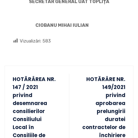
SECRETAR GENERAL UAT TOPLIȚA
CIOBANU MIHAI IULIAN
Vizualizări:
583
HOTĂRÂREA NR.
HOTĂRÂRE NR.
147 / 2021
149/2021
privind
privind
desemnarea
aprobarea
consilierilor
prelungirii
Consiliului
duratei
Local în
contractelor de
Consiliile de
închiriere