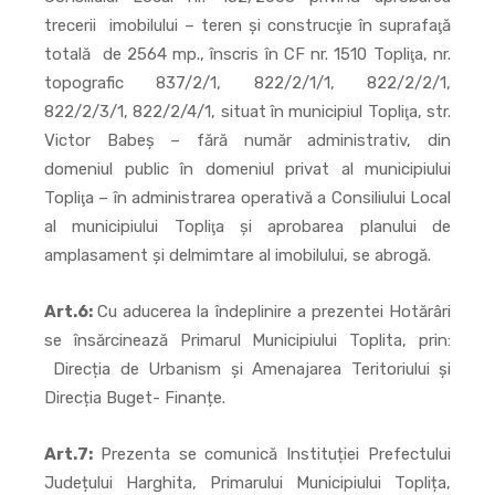
trecerii imobilului – teren şi construcţie în suprafaţă
totală de 2564 mp., înscris în CF nr. 1510 Topliţa, nr.
topografic 837/2/1, 822/2/1/1, 822/2/2/1,
822/2/3/1, 822/2/4/1, situat în municipiul Topliţa, str.
Victor Babeş – fără număr administrativ, din
domeniul public în domeniul privat al municipiului
Topliţa – în administrarea operativă a Consiliului Local
al municipiului Topliţa şi aprobarea planului de
amplasament şi delmimtare al imobilului, se abrogă.
Art.6:
Cu aducerea la îndeplinire a prezentei Hotărâri
se însărcinează Primarul Municipiului Toplita, prin:
Direcția de Urbanism și Amenajarea Teritoriului și
Direcția Buget- Finanțe.
Art.7:
Prezenta se comunică Instituției Prefectului
Județului Harghita, Primarului Municipiului Toplița,