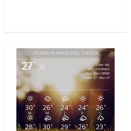
VREMEA ÎN MUNICIPIUL TOPLIȚA
27
°
clear sky
38% umiditate
vânt: 2m/s WNW
Max 27 • Min 27
30
26
24
24
26
°
°
°
°
°
M
M
J
V
S
28
30
29
26
23
°
°
°
°
°