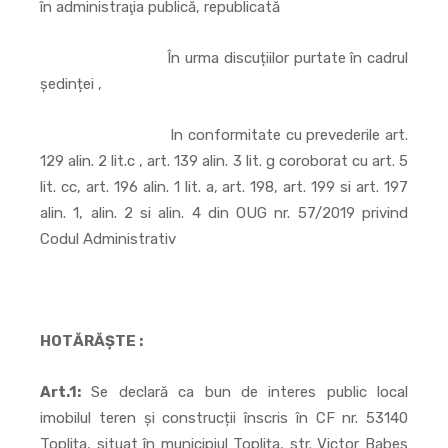
în administraţia publică, republicată
În urma discuțiilor purtate în cadrul
ședinței ,
In conformitate cu prevederile art.
129 alin. 2 lit.c , art. 139 alin. 3 lit. g coroborat cu art. 5
lit. cc, art. 196 alin. 1 lit. a, art. 198, art. 199 si art. 197
alin. 1, alin. 2 si alin. 4 din OUG nr. 57/2019 privind
Codul Administrativ
HOTĂRĂȘTE :
Art.1:
Se declară ca bun de interes public local
imobilul teren și construcții înscris în CF nr. 53140
Toplița, situat în municipiul Toplița, str. Victor Babeș