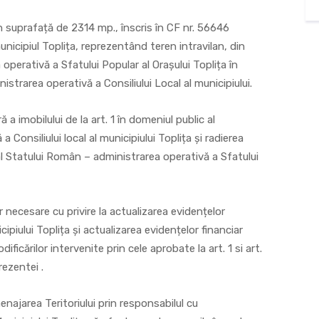
n suprafață de 2314 mp., înscris în CF nr. 56646
unicipiul Toplița, reprezentând teren intravilan, din
perativă a Sfatului Popular al Orașului Toplița în
nistrarea operativă a Consiliului Local al municipiului.
 a imobilului de la art. 1 în domeniul public al
 Consiliului local al municipiului Toplița și radierea
e al Statului Român – administrarea operativă a Sfatului
r necesare cu privire la actualizarea evidențelor
cipiului Toplița și actualizarea evidențelor financiar
ificărilor intervenite prin cele aprobate la art. 1 si art.
rezentei .
najarea Teritoriului prin responsabilul cu