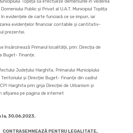
Municipiului Toplița să efectueze demersurile în vederea
 Domeniului Public și Privat al U.A.T. Municipiul Toplița
a în evidențele de carte funciară ce se impun, iar
area evidențelor financiar contabile și cantitativ-
tul prezentei.
e însărcinează Primarul localității, prin: Direcția de
ia Buget- Finanțe.
ectului Județului Harghita, Primarului Municipiului
eritoriului și Direcției Buget- Finanțe din cadrul
OCPI Harghita prin grija Direcției de Urbanism și
in afișarea pe pagina de internet
a la, 30.06.2023.
TRASEMNEAZĂ PENTRU LEGALITATE,