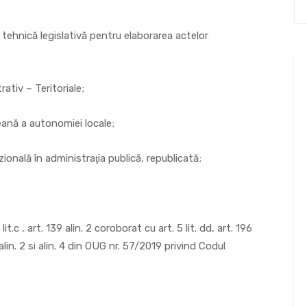
tehnică legislativă pentru elaborarea actelor
ativ – Teritoriale;
eană a autonomiei locale;
onală în administraţia publică, republicată;
it.c , art. 139 alin. 2 coroborat cu art. 5 lit. dd, art. 196
 1, alin. 2 si alin. 4 din OUG nr. 57/2019 privind Codul