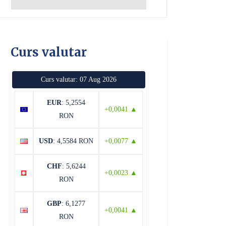
Curs valutar
Curs valutar: 07 Aug 2026
EUR
: 5,2554
+0,0041 ▲
RON
USD
: 4,5584 RON
+0,0077 ▲
CHF
: 5,6244
+0,0023 ▲
RON
GBP
: 6,1277
+0,0041 ▲
RON