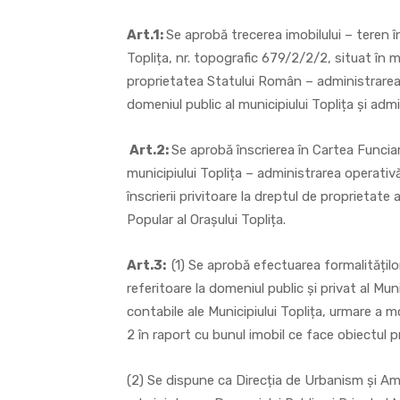
Art.1:
Se aprobă trecerea imobilului – teren î
Toplița, nr. topografic 679/2/2/2, situat în m
proprietatea Statului Român – administrarea o
domeniul public al municipiului Toplița și admi
Art.2:
Se aprobă înscrierea în Cartea Funciară
municipiului Toplița – administrarea operativă a
înscrierii privitoare la dreptul de proprietat
Popular al Orașului Toplița.
Art.3:
(1) Se aprobă efectuarea formalitățilo
referitoare la domeniul public și privat al Muni
contabile ale Municipiului Toplița, urmare a mod
2 în raport cu bunul imobil ce face obiectul p
(2) Se dispune ca Direcția de Urbanism și Ame