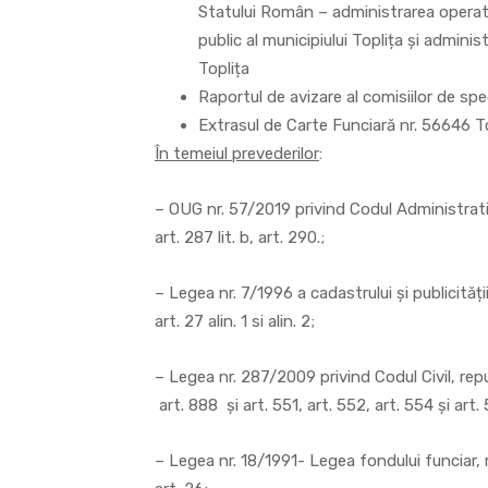
Statului Român – administrarea operativ
public al municipiului Toplița și adminis
Toplița
Raportul de avizare al comisiilor de spec
Extrasul de Carte Funciară nr. 56646 To
În temeiul prevederilor
:
– OUG nr. 57/2019 privind Codul Administrativ, m
art. 287 lit. b, art. 290.;
– Legea nr. 7/1996 a cadastrului și publicității 
art. 27 alin. 1 si alin. 2;
– Legea nr. 287/2009 privind Codul Civil, repub
art. 888 și art. 551, art. 552, art. 554 și art. 
– Legea nr. 18/1991- Legea fondului funciar, r