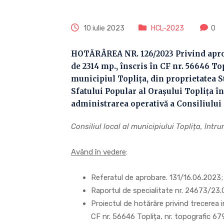
10 iulie 2023
HCL-2023
0
HOTĂRÂREA NR. 126/2023 Privind aprobă
de 2314 mp., înscris în CF nr. 56646 Topl
municipiul Toplița, din proprietatea 
Sfatului Popular al Orașului Toplița î
administrarea operativă a Consiliului 
Consiliul local al municipiului Toplița, înt
Având în vedere
:
Referatul de aprobare. 131/16.06.2023;
Raportul de specialitate nr. 24673/23.
Proiectul de hotărâre privind trecerea i
CF nr. 56646 Toplița, nr. topografic 679