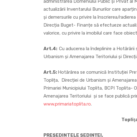
administrarea Domeniului Public și Privat al 
actualizării Inventarului Bunurilor care aparțin
și demersurile cu privire la înscrierea/radiere
Direcția Buget- Finanțe să efectueze actualiz
valorice, cu privire la imobilul care face obiec
Art.4:
Cu aducerea la îndeplinire a Hotărârii s
Urbanism și Amenajarea Teritoriului și Direcț
Art.5:
Hotărârea se comunică Instituției Pref
Toplița, Direcției de Urbanism și Amenajarea T
Primariei Municipiului Toplita, BCPI Toplita- 
Amenajarea Teritoriului și se face publică pr
www.primariatoplita.ro
.
Topliţ
PREȘEDINTELE ȘEDINȚEI, CON