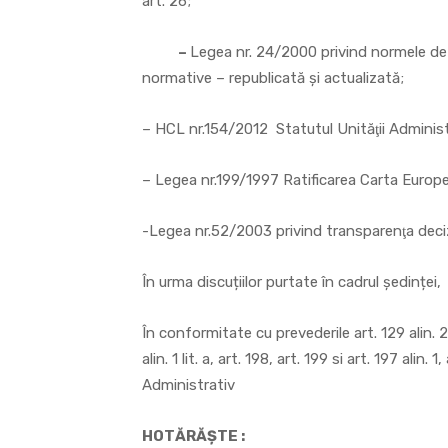
art. 26;
–
Legea nr. 24/2000 privind normele de 
normative – republicată şi actualizată;
– HCL nr.154/2012 Statutul Unităţii Administr
– Legea nr.199/1997 Ratificarea Carta Europ
-Legea nr.52/2003 privind transparenţa decizi
În urma discuțiilor purtate în cadrul ședinței,
În conformitate cu prevederile art. 129 alin. 2 l
alin. 1 lit. a, art. 198, art. 199 si art. 197 alin.
Administrativ
HOTĂRĂȘTE :