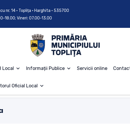
cu nr. 14 • Toplița • Harghita • 535700
.00-18.00; Vineri: 07.00-13.00
l Local
Informații Publice
Servicii online
Contac
torul Oficial Local
a