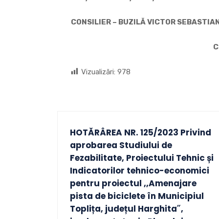
CONSILIER –
BUZILĂ VICTOR SEBAST
CIOBANU MIHAI
Vizualizări:
978
HOTĂRÂREA NR. 125/2023 Privind
aprobarea Studiului de
Fezabilitate, Proiectului Tehnic și
Indicatorilor tehnico-economici
pentru proiectul ,,Amenajare
pista de biciclete în Municipiul
Toplița, județul Harghita˝,