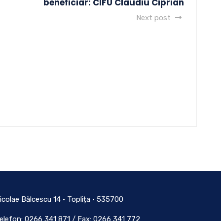
beneficiar: CIFU Claudiu Ciprian
Next post
icolae Bălcescu 14 • Toplița • 535700
elefon: 0266 341 871 / Fax: 0266 341 772