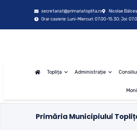
secretariat@primariatoplita.ro
Nicolae Bălces
Orar casierie: Luni-Miercuri: 07.00-15.30; Joi: 07
Toplița
Administrație
Consiliu
Moni
Primăria Municipiului Topliț