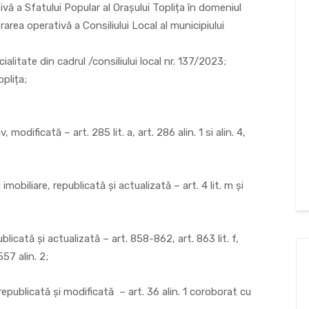
ă a Sfatului Popular al Orașului Toplița în domeniul
trarea operativă a Consiliului Local al municipiului
ialitate din cadrul /consiliului local nr. 137/2023;
plița;
odificată – art. 285 lit. a, art. 286 alin. 1 si alin. 4,
imobiliare, republicată și actualizată – art. 4 lit. m și
licată și actualizată – art. 858-862, art. 863 lit. f,
557 alin. 2;
epublicată și modificată – art. 36 alin. 1 coroborat cu