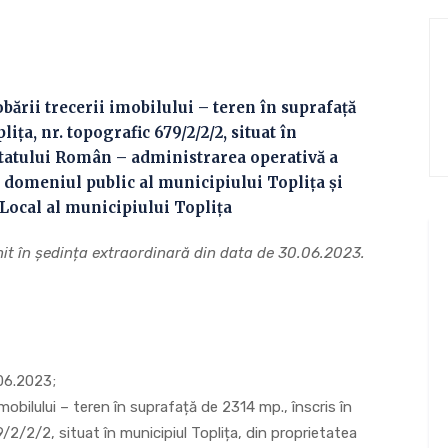
rii trecerii imobilului – teren în suprafață
ița, nr. topografic 679/2/2/2, situat în
Statului Român – administrarea operativă a
n domeniul public al municipiului Toplița și
Local al municipiului Toplița
runit în ședința extraordinară din data de 30.06.2023.
06.2023;
mobilului – teren în suprafață de 2314 mp., înscris în
/2/2/2, situat în municipiul Toplița, din proprietatea