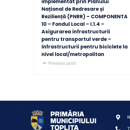
implementat prin Planului
Național de Redresare și
Reziliență (PNRR) – COMPONENTA
10 – Fondul Local – I.1.4 –
Asigurarea infrastructurii
pentru transportul verde –
infrastructurii pentru biciclete la
nivel local/metropolitan
Previous post
N
T