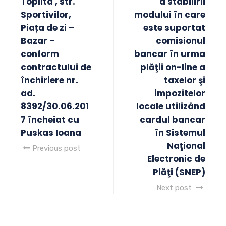
Toplita , str.
a stabilirii
Sportivilor,
modului în care
Piața de zi –
este suportat
Bazar –
comisionul
conform
bancar în urma
contractului de
plăţii on-line a
închiriere nr.
taxelor şi
ad.
impozitelor
8392/30.06.201
locale utilizând
7 încheiat cu
cardul bancar
Puskas Ioana
în Sistemul
Naţional
Previous post
Electronic de
Plăţi (SNEP)
Next post