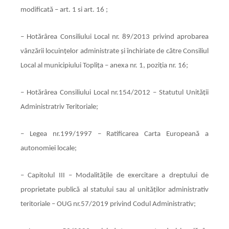
modificată – art. 1 si art. 16 ;
–
Hotărârea Consiliului Local nr. 89/2013 privind aprobarea
vânzării locuinţelor administrate şi închiriate de către Consiliul
Local al municipiului Topliţa – anexa nr. 1, poziţia nr. 16;
– Hotărârea Consiliului Local nr.154/2012 – Statutul Unităţii
Administratriv Teritoriale;
– Legea nr.199/1997 – Ratificarea Carta Europeană a
autonomiei locale;
– Capitolul III – Modalitățile de exercitare a dreptului de
proprietate publică al statului sau al unităților administrativ
teritoriale – OUG nr.57/2019 privind Codul Administrativ;