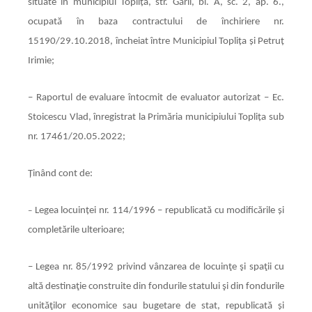
situate în municipiul Toplița, str. Gării, bl. A, sc. 2, ap. 6.,
ocupată în baza contractului de închiriere nr.
15190/29.10.2018, încheiat între Municipiul Toplița și Petruț
Irimie;
– Raportul de evaluare întocmit de evaluator autorizat – Ec.
Stoicescu Vlad, înregistrat la Primăria municipiului Toplița sub
nr. 17461/20.05.2022;
Ținând cont de:
Legea locuinţei nr. 114/1996 – republicată cu modificările şi
–
completările ulterioare;
– Legea nr. 85/1992
privind vânzarea de locuinţe şi spaţii cu
altă destinaţie construite din fondurile statului şi din fondurile
unităţilor economice sau bugetare de stat,
republicată și