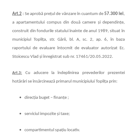
Art.2
Se aprobă preţul de vânzare în cuantum de
57.300 lei
,
:
a apartamentului compus din două camere și dependințe,
construit din fondurile statului înainte de anul 1989, situat în
municipiul Toplița, str. Gării, bl. A, sc. 2, ap. 6, în baza
raportului de evaluare întocmit de evaluator autorizat Ec.
Stoicescu Vlad și înregistrat sub nr. 17461/20.05.2022.
Cu aducere la îndeplinirea prevederilor prezentei
Art.3:
hotărâri se însărcinează primarul municipiului Topliţa prin:
direcţia buget – finanţe ;
serviciul impozite și taxe;
compartimentul spațiu locativ.