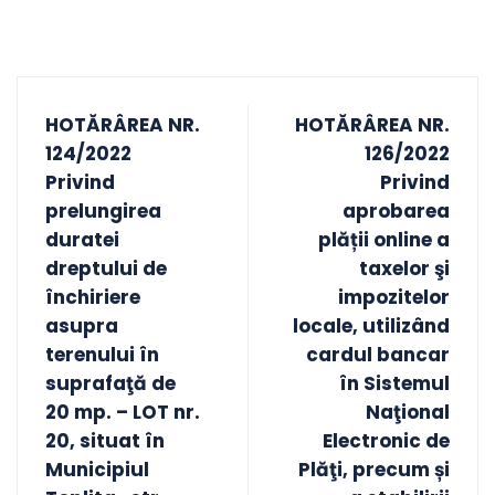
HOTĂRÂREA NR.
HOTĂRÂREA NR.
124/2022
126/2022
Privind
Privind
prelungirea
aprobarea
duratei
plății online a
dreptului de
taxelor şi
închiriere
impozitelor
asupra
locale, utilizând
terenului în
cardul bancar
suprafaţă de
în Sistemul
20 mp. – LOT nr.
Naţional
20, situat în
Electronic de
Municipiul
Plăţi, precum și