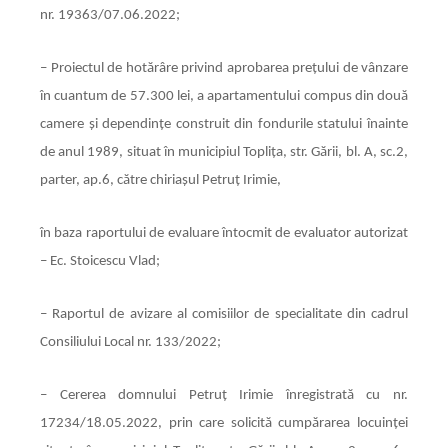
nr. 19363/07.06.2022
;
– Proiectul de hotărâre privind aprobarea preţului de vânzare
în cuantum de 57.300 lei, a apartamentului compus din două
camere și dependințe construit din fondurile statului înainte
de anul 1989, situat în municipiul Toplița, str. Gării, bl. A, sc.2,
parter, ap.6, către chiriașul Petruț Irimie,
în baza raportului de evaluare întocmit de evaluator autorizat
– Ec. Stoicescu Vlad;
– Raportul de avizare al comisiilor de specialitate din cadrul
Consiliului Local nr. 133/2022;
– Cererea domnului Petruț Irimie înregistrată cu nr.
17234/18.05.2022, prin care solicită cumpărarea locuinței