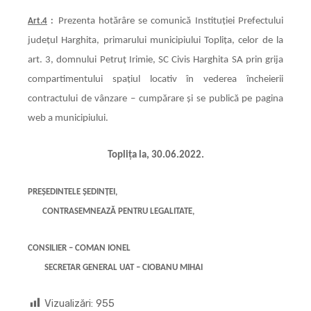
Prezenta hotărâre se comunică Instituţiei Prefectului
Art.4
:
judeţul Harghita, primarului municipiului Topliţa, celor de la
art. 3, domnului Petruț Irimie, SC Civis Harghita SA prin grija
compartimentului spațiul locativ în vederea încheierii
contractului de vânzare – cumpărare şi se publică pe pagina
web a municipiului.
Topliţa la, 30.06.2022.
PREŞEDINTELE ŞEDINŢEI,
CONTRASEMNEAZĂ PENTRU LEGALITATE,
CONSILIER –
COMAN IONEL
SECRETAR GENERAL UAT – CIOBANU MIHAI
Vizualizări:
955