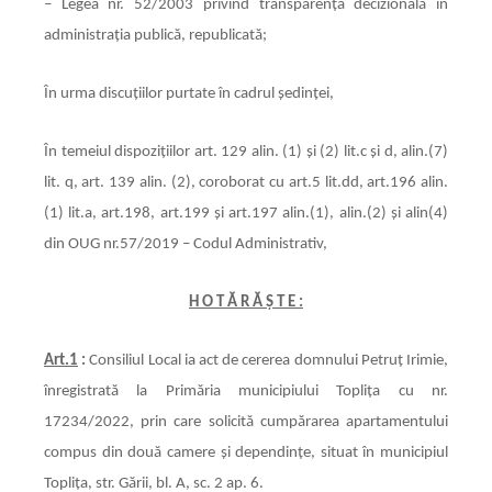
– Legea nr. 52/2003 privind transparenţa decizională în
administraţia publică, republicată;
În urma discuțiilor purtate în cadrul ședinței,
În temeiul dispoziţiilor art. 129 alin. (1) şi (2) lit.c și d, alin.(7)
lit. q, art. 139 alin. (2), coroborat cu art.5 lit.dd, art.196 alin.
(1) lit.a, art.198, art.199 și art.197 alin.(1), alin.(2) și alin(4)
din OUG nr.57/2019 – Codul Administrativ,
H O T Ă R Ă Ş T E :
Art.1
:
Consiliul Local ia act de cererea domnului Petruț Irimie,
înregistrată la Primăria municipiului Topliţa cu nr.
17234/2022, prin care solicită cumpărarea apartamentului
compus din două camere și dependințe, situat în municipiul
Toplița, str. Gării, bl. A, sc. 2 ap. 6.