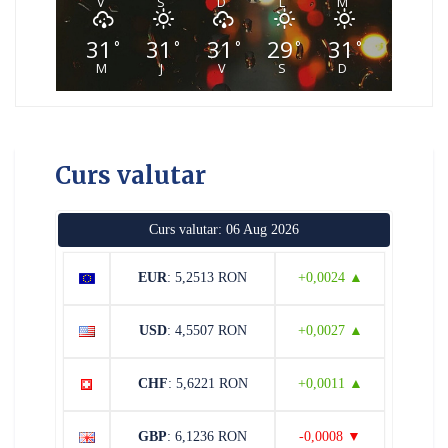
V
S
D
L
M
31
31
31
29
31
°
°
°
°
°
M
J
V
S
D
Curs valutar
Curs valutar: 06 Aug 2026
EUR
: 5,2513 RON
+0,0024 ▲
USD
: 4,5507 RON
+0,0027 ▲
CHF
: 5,6221 RON
+0,0011 ▲
GBP
: 6,1236 RON
-0,0008 ▼