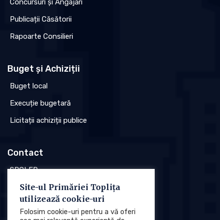
Concursuri și Angajări
Publicații Căsătorii
Rapoarte Consilieri
Buget și Achiziții
Buget local
Execuție bugetară
Licitații achiziții publice
Contact
SPCLEP
Site-ul Primăriei Toplița
Stare civilă
utilizează cookie-uri
Poliția locală
Folosim cookie-uri pentru a vă oferi