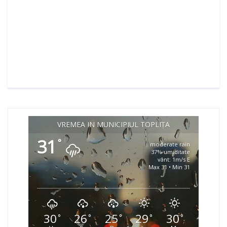
VREMEA ÎN MUNICIPIUL TOPLIȚA
31
°
moderate rain
37% umiditate
vânt: 1m/s E
Max 31 • Min 31
30
26
25
29
30
°
°
°
°
°