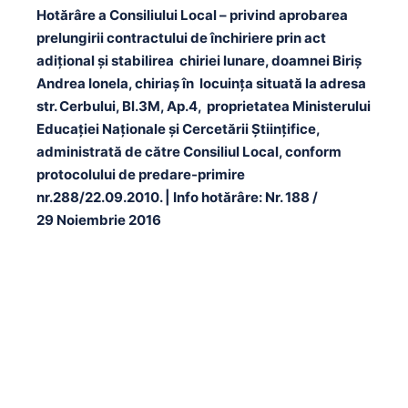
Hotărâre a Consiliului Local – privind aprobarea
prelungirii contractului de închiriere prin act
adiţional şi stabilirea chiriei lunare, doamnei Biriş
Andrea Ionela, chiriaş în locuinţa situată la adresa
str. Cerbului, Bl.3M, Ap.4, proprietatea Ministerului
Educaţiei Naţionale şi Cercetării Ştiinţifice,
administrată de către Consiliul Local, conform
protocolului de predare-primire
nr.288/22.09.2010. | Info hotărâre: Nr. 188 /
29 Noiembrie 2016