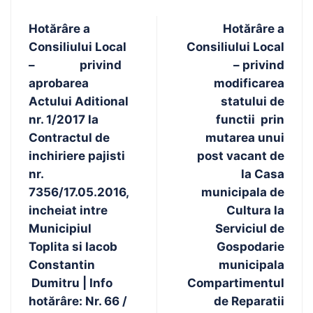
Hotărâre a
Hotărâre a
Consiliului Local
Consiliului Local
– privind
– privind
aprobarea
modificarea
Actului Aditional
statului de
nr. 1/2017 la
functii prin
Contractul de
mutarea unui
inchiriere pajisti
post vacant de
nr.
la Casa
7356/17.05.2016,
municipala de
incheiat intre
Cultura la
Municipiul
Serviciul de
Toplita si Iacob
Gospodarie
Constantin
municipala
Dumitru | Info
Compartimentul
hotărâre: Nr. 66 /
de Reparatii