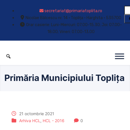
secretariat@primariatoplita.ro
Nicolae Bălcescu nr. 14 • Toplița • Harghita • 535700
Orar casierie: Luni-Miercuri: 07.00-15.30; Joi: 07.00-
18.00; Vineri: 07.00-13.00
Primăria Municipiului Toplița
21 octombrie 2021
Arhiva HCL
,
HCL - 2016
0