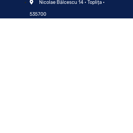
Nicolae Bălcescu 14 • Toplița •
535700
Telefon: 0266 341 871 / Fax: 0266
341 772
secretariat@primariatoplita.ro
Orar casierie: Luni-Miercuri: 07.00-
15.30; Joi: 07.00-18.00; Vineri:07.00-
13.00