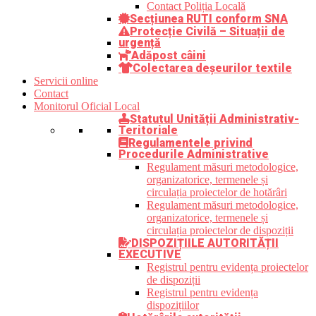
Contact Poliția Locală
Secțiunea RUTI conform SNA
Protecție Civilă – Situații de
urgență
Adăpost câini
Colectarea deșeurilor textile
Servicii online
Contact
Monitorul Oficial Local
Statutul Unității Administrativ-
Teritoriale
Regulamentele privind
Procedurile Administrative
Regulament măsuri metodologice,
organizatorice, termenele și
circulația proiectelor de hotărâri
Regulament măsuri metodologice,
organizatorice, termenele și
circulația proiectelor de dispoziții
DISPOZIȚIILE AUTORITĂȚII
EXECUTIVE
Registrul pentru evidența proiectelor
de dispoziții
Registrul pentru evidența
dispozițiilor