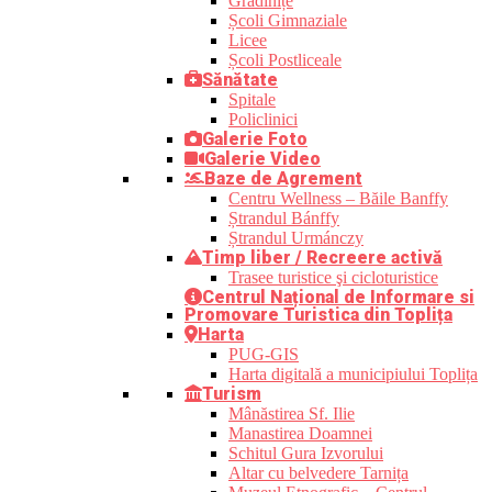
Grădinițe
Școli Gimnaziale
Licee
Școli Postliceale
Sănătate
Spitale
Policlinici
Galerie Foto
Galerie Video
Baze de Agrement
Centru Wellness – Băile Banffy
Ștrandul Bánffy
Ștrandul Urmánczy
Timp liber / Recreere activă
Trasee turistice şi cicloturistice
Centrul Național de Informare si
Promovare Turistica din Toplița
Harta
PUG-GIS
Harta digitală a municipiului Toplița
Turism
Mânăstirea Sf. Ilie
Manastirea Doamnei
Schitul Gura Izvorului
Altar cu belvedere Tarnița