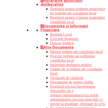
Hotărârile autorității
deliberative
Registrul pentru evidența proiectelor
de hotărâri ale consiliului local
Registrul pentru evidența hotărârilor
consiliului local
Documente și Informații
Financiare
Bugetul Local
Execuție Bugetară
Datorie Publică
Alte Documente
Minute ședințe ale consiliului local
Procese verbale ale ședințelor
consiliului local
Informare dezbateri publice
Ordine de zi ședințe ale consiliului
local
Declarații de căsătorie
Documente de interes public
Registrul privind înregistrarea
refuzurilor de a
semna/contrasemna/aviza actele
administrative precum obiecțiile cu
privire la legalitate, efectuate în scris