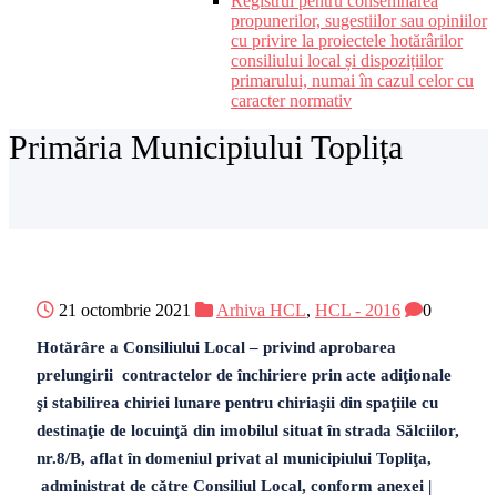
Registrul pentru consemnarea
propunerilor, sugestiilor sau opiniilor
cu privire la proiectele hotărârilor
consiliului local și dispozițiilor
primarului, numai în cazul celor cu
caracter normativ
Primăria Municipiului Toplița
21 octombrie 2021
Arhiva HCL
,
HCL - 2016
0
Hotărâre a Consiliului Local – privind aprobarea
prelungirii contractelor de închiriere prin acte adiţionale
şi stabilirea chiriei lunare pentru chiriaşii din spaţiile cu
destinaţie de locuinţă din imobilul situat în strada Sălciilor,
nr.8/B, aflat în domeniul privat al municipiului Topliţa,
administrat de către Consiliul Local, conform anexei |