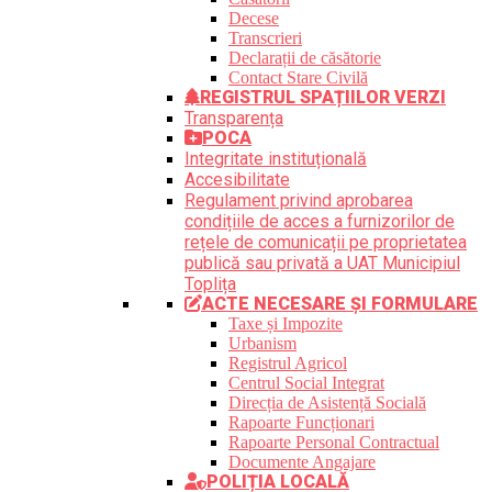
Decese
Transcrieri
Declarații de căsătorie
Contact Stare Civilă
REGISTRUL SPAȚIILOR VERZI
Transparența
POCA
Integritate instituțională
Accesibilitate
Regulament privind aprobarea
condițiile de acces a furnizorilor de
rețele de comunicații pe proprietatea
publică sau privată a UAT Municipiul
Toplița
ACTE NECESARE ȘI FORMULARE
Taxe și Impozite
Urbanism
Registrul Agricol
Centrul Social Integrat
Direcția de Asistență Socială
Rapoarte Funcționari
Rapoarte Personal Contractual
Documente Angajare
POLIȚIA LOCALĂ