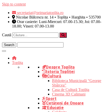
Skip to content
secretariat@primariatoplita.ro
Nicolae Bălcescu nr. 14 • Toplița • Harghita • 535700
Orar casierie: Luni-Miercuri: 07.00-15.30; Joi: 07.00-
18.00; Vineri: 07.00-13.00
Caută
Toplița
Despre Toplița
Istoria Topliței
Cultură
Biblioteca Municipală “George
Sbârcea”
Casa de Cultură Toplița
Cinema 3D Calimani
Sport
Cetățeni de Onoare
Educație