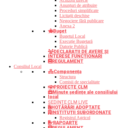
Achiziții directe
Anunțuri de atribuire
Proceduri simplificate
Licitații deschise
Negociere fără publicare
Anexa 2
Buget
Bugetul Local
Execuție Bugetară
Datorie Publică
DECLARAȚII DE AVERE ȘI
INTERESE FUNCȚIONARI
REGULAMENT
Consiliul Local
Componența
Structura
Comisii de specialitate
PROIECTE CLM
Minute ședințe ale consiliului
local
ȘEDINȚE CLM LIVE
HOTĂRÂRI ADOPTATE
INSTITUȚII SUBORDONATE
Registrul Agricol
RAPOARTE
REGULAMENT