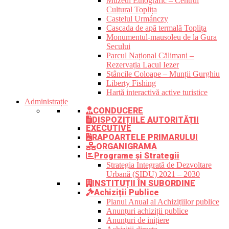
Muzeul Etnografic – Centrul
Cultural Toplița
Castelul Urmánczy
Cascada de apă termală Toplița
Monumentul-mausoleu de la Gura
Secului
Parcul Național Călimani –
Rezervația Lacul Iezer
Stâncile Coloape – Munții Gurghiu
Liberty Fishing
Hartă interactivă active turistice
Administrație
CONDUCERE
DISPOZIȚIILE AUTORITĂȚII
EXECUTIVE
RAPOARTELE PRIMARULUI
ORGANIGRAMA
Programe și Strategii
Strategia Integrată de Dezvoltare
Urbană (SIDU) 2021 – 2030
INSTITUȚII ÎN SUBORDINE
Achiziții Publice
Planul Anual al Achizițiilor publice
Anunțuri achiziții publice
Anunțuri de inițiere