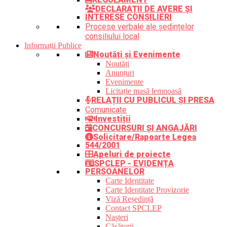
DECLARAȚII DE AVERE ȘI
INTERESE CONSILIERI
Procese verbale ale ședințelor
consiliului local
Informații Publice
Noutăți și Evenimente
Noutăți
Anunțuri
Evenimente
Licitație masă lemnoasă
RELAȚII CU PUBLICUL ȘI PRESA
Comunicate
Investiții
CONCURSURI ȘI ANGAJĂRI
Solicitare/Rapoarte Legea
544/2001
Apeluri de proiecte
SPCLEP - EVIDENȚA
PERSOANELOR
Carte Identitate
Carte Identitate Provizorie
Viză Reședință
Contact SPCLEP
Nașteri
Căsătorii