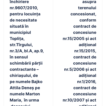
închiriere
asupra
nr.9607/2010,
terenului
pentru locuința
concesionat,
de necesitate
conform
situată în
contract de
municipiul
concesiune
Toplița,
nr.15/2005 și act
str.Tîrgului,
adițional
nr.3/A, bl.A, ap.9,
nr.15/2015,
în sensul
contract de
schimbării părții
concesiune
contractante –
nr.5/2006 și act
chiriașului, de
adițional
pe numele Bajko
nr.1/2016,
Attila Deneș pe
contract de
numele Marton
concesiune
Maria, în urma
nr.10/2007 și act