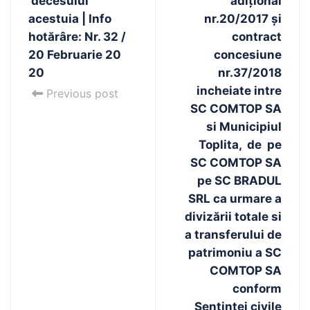
decesului
adițional
acestuia | Info
nr.20/2017 și
hotărâre: Nr. 32 /
contract
20 Februarie 20
concesiune
20
nr.37/2018
incheiate intre
Previous post
SC COMTOP SA
si Municipiul
Toplita, de pe
SC COMTOP SA
pe SC BRADUL
SRL ca urmare a
divizării totale si
a transferului de
patrimoniu a SC
COMTOP SA
conform
Sentinței civile