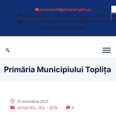
secretariat@primariatoplita.ro
Nicolae Bălcescu nr. 14 • Toplița • Harghita • 535700
Orar casierie: Luni-Miercuri: 07.00-15.30; Joi: 07.00-
18.00; Vineri: 07.00-13.00
Primăria Municipiului Toplița
21 octombrie 2021
Arhiva HCL
,
HCL - 2019
0