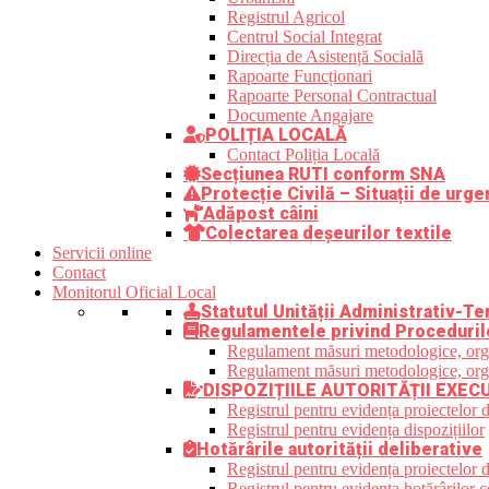
Registrul Agricol
Centrul Social Integrat
Direcția de Asistență Socială
Rapoarte Funcționari
Rapoarte Personal Contractual
Documente Angajare
POLIȚIA LOCALĂ
Contact Poliția Locală
Secțiunea RUTI conform SNA
Protecție Civilă – Situații de urge
Adăpost câini
Colectarea deșeurilor textile
Servicii online
Contact
Monitorul Oficial Local
Statutul Unității Administrativ-Ter
Regulamentele privind Proceduril
Regulament măsuri metodologice, organi
Regulament măsuri metodologice, organi
DISPOZIȚIILE AUTORITĂȚII EXEC
Registrul pentru evidența proiectelor d
Registrul pentru evidența dispozițiilor
Hotărârile autorității deliberative
Registrul pentru evidența proiectelor de
Registrul pentru evidența hotărârilor co