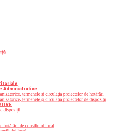
nță
itoriale
e Administrative
zatorice, termenele și circulația proiectelor de hotărâri
zatorice, termenele și circulația proiectelor de dispoziții
UTIVE
e dispoziții
 hotărâri ale consiliului local
nsiliului local