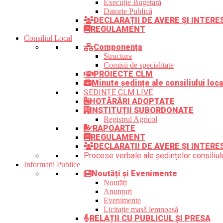
Execuție Bugetară
Datorie Publică
DECLARAȚII DE AVERE ȘI INTER
REGULAMENT
Consiliul Local
Componența
Structura
Comisii de specialitate
PROIECTE CLM
Minute ședințe ale consiliului loca
ȘEDINȚE CLM LIVE
HOTĂRÂRI ADOPTATE
INSTITUȚII SUBORDONATE
Registrul Agricol
RAPOARTE
REGULAMENT
DECLARAȚII DE AVERE ȘI INTERE
Procese verbale ale ședințelor consiliulu
Informații Publice
Noutăți și Evenimente
Noutăți
Anunțuri
Evenimente
Licitație masă lemnoasă
RELAȚII CU PUBLICUL ȘI PRESA