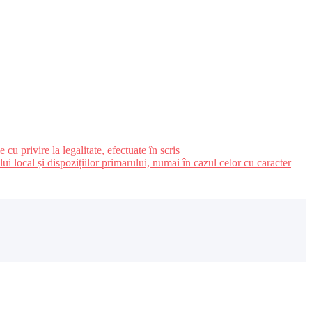
u privire la legalitate, efectuate în scris
ui local și dispozițiilor primarului, numai în cazul celor cu caracter