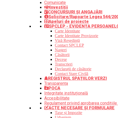
Comunicate
Investiții
CONCURSURI ȘI ANGAJĂRI
Solicitare/Rapoarte Legea 544/20
Apeluri de proiecte
SPCLEP - EVIDENȚA PERSOANEL
Carte Identitate
Carte Identitate Provizorie
Viză Reședință
Contact SPCLEP
Nașteri
Căsătorii
Decese
Transcrieri
Declarații de căsătorie
Contact Stare Civilă
REGISTRUL SPAȚIILOR VERZI
Transparența
POCA
Integritate instituțională
Accesibilitate
Regulament privind aprobarea condițiile 
ACTE NECESARE ȘI FORMULARE
Taxe și Impozite
Urbanism