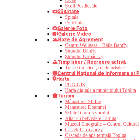
Licee
Școli Postliceale
Sănătate
Spitale
Policlinici
Galerie Foto
Galerie Video
Baze de Agrement
Centru Wellness – Băile Banffy
Ștrandul Bánffy
Ștrandul Urmánczy
Timp liber / Recreere activă
Trasee turistice şi cicloturistice
Centrul Național de Informare si P
Harta
PUG-GIS
Harta digitală a municipiului Toplița
Turism
Mânăstirea Sf. Ilie
Manastirea Doamnei
Schitul Gura Izvorului
Altar cu belvedere Tarnița
Muzeul Etnografic – Centrul Cultural 
Castelul Urmánczy
Cascada de apă termală Toplița