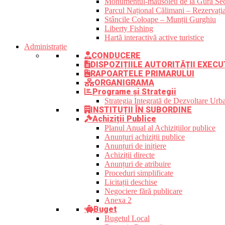
Monumentul-mausoleu de la Gura Sec
Parcul Național Călimani – Rezervația
Stâncile Coloape – Munții Gurghiu
Liberty Fishing
Hartă interactivă active turistice
Administrație
CONDUCERE
DISPOZIȚIILE AUTORITĂȚII EXECU
RAPOARTELE PRIMARULUI
ORGANIGRAMA
Programe și Strategii
Strategia Integrată de Dezvoltare Ur
INSTITUȚII ÎN SUBORDINE
Achiziții Publice
Planul Anual al Achizițiilor publice
Anunțuri achiziții publice
Anunțuri de inițiere
Achiziții directe
Anunțuri de atribuire
Proceduri simplificate
Licitații deschise
Negociere fără publicare
Anexa 2
Buget
Bugetul Local