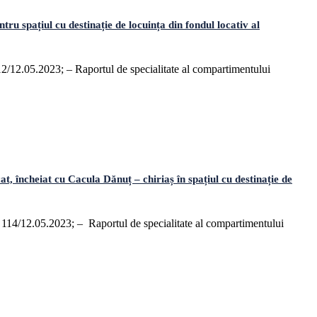
 spațiul cu destinație de locuința din fondul locativ al
112/12.05.2023; – Raportul de specialitate al compartimentului
 încheiat cu Cacula Dănuț – chiriaș în spațiul cu destinație de
r. 114/12.05.2023; – Raportul de specialitate al compartimentului