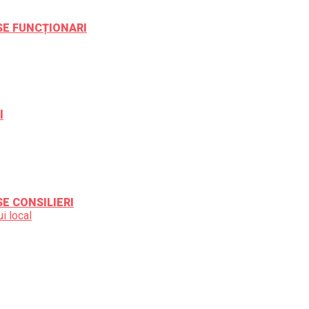
ESE FUNCȚIONARI
l
SE CONSILIERI
i local