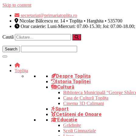
Skip to content
secretariat@primariatoplita.ro
Nicolae Bălcescu nr. 14 • Toplița • Harghita • 535700
Orar casierie: Luni-Miercuri: 07.00-15.30; Joi: 07.00-18.00;
Caută
Toplița
Despre Toplița
Istoria Topliței
Cultură
Biblioteca Municipală “George Sbârc
Casa de Cultură Toplița
Cinema 3D Calimani
Sport
Cetățeni de Onoare
Educație
Grădinițe
Școli Gimnaziale