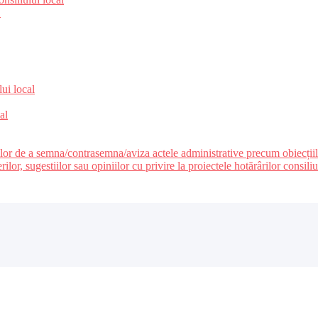
e
lui local
al
ilor de a semna/contrasemna/aviza actele administrative precum obiecțiile c
r, sugestiilor sau opiniilor cu privire la proiectele hotărârilor consiliul