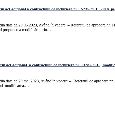
 adițional a contractului de închiriere nr. 15235/29.10.2018, pentru
ră din data de 29.05.2023, Având în vedere: – Referatul de aprobare nr. 
ind propunerea modificării prin…
t adițional, a contractului de închiriere nr. 13287/2016, modificat,
ară din data de 29 mai 2023, Având în vedere: – Referatul de aprobare n
vind modificarea,…