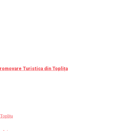
romovare Turistica din Toplița
Toplița