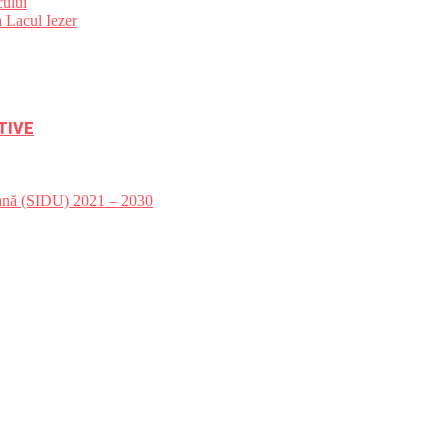
ului
 Lacul Iezer
TIVE
bană (SIDU) 2021 – 2030