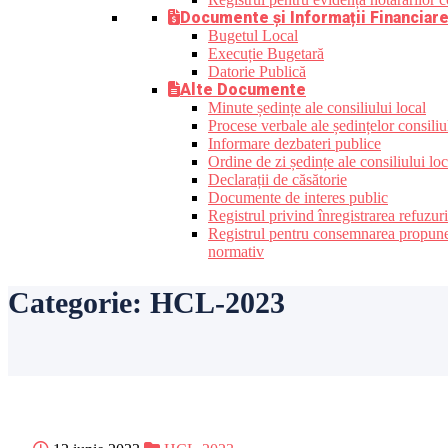
Documente și Informații Financiar
Bugetul Local
Execuție Bugetară
Datorie Publică
Alte Documente
Minute ședințe ale consiliului local
Procese verbale ale ședințelor consiliu
Informare dezbateri publice
Ordine de zi ședințe ale consiliului loc
Declarații de căsătorie
Documente de interes public
Registrul privind înregistrarea refuzur
Registrul pentru consemnarea propunerilo
normativ
Categorie:
HCL-2023