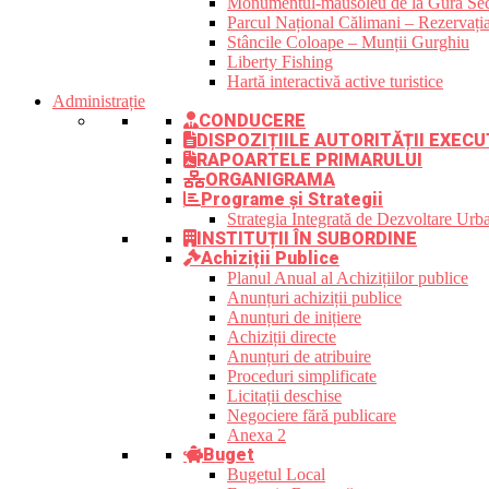
Monumentul-mausoleu de la Gura Sec
Parcul Național Călimani – Rezervația
Stâncile Coloape – Munții Gurghiu
Liberty Fishing
Hartă interactivă active turistice
Administrație
CONDUCERE
DISPOZIȚIILE AUTORITĂȚII EXECU
RAPOARTELE PRIMARULUI
ORGANIGRAMA
Programe și Strategii
Strategia Integrată de Dezvoltare Ur
INSTITUȚII ÎN SUBORDINE
Achiziții Publice
Planul Anual al Achizițiilor publice
Anunțuri achiziții publice
Anunțuri de inițiere
Achiziții directe
Anunțuri de atribuire
Proceduri simplificate
Licitații deschise
Negociere fără publicare
Anexa 2
Buget
Bugetul Local