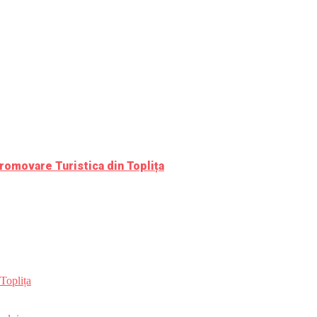
romovare Turistica din Toplița
Toplița