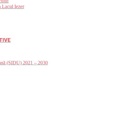
ului
 Lacul Iezer
TIVE
bană (SIDU) 2021 – 2030