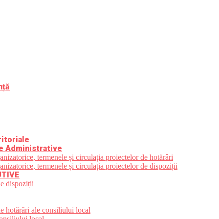
nță
itoriale
e Administrative
zatorice, termenele și circulația proiectelor de hotărâri
zatorice, termenele și circulația proiectelor de dispoziții
UTIVE
e dispoziții
 hotărâri ale consiliului local
nsiliului local