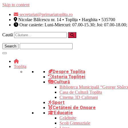
Skip to content
secretariat@primariatoplita.ro
Nicolae Bălcescu nr. 14 • Toplița • Harghita • 535700
Orar casierie: Luni-Miercuri: 07.00-15.30; Joi: 07.00-18.00;
Caută
Toplița
Despre Toplița
Istoria Topliței
Cultură
Biblioteca Municipală “George Sbârc
Casa de Cultură Toplița
Cinema 3D Calimani
Sport
Cetățeni de Onoare
Educație
Grădinițe
Școli Gimnaziale