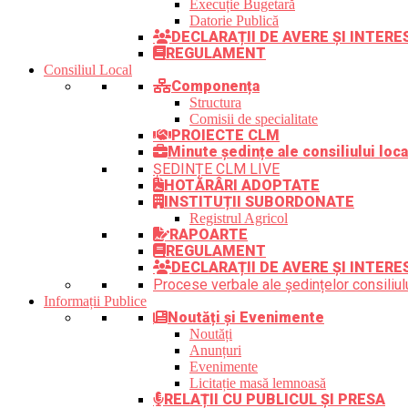
Execuție Bugetară
Datorie Publică
DECLARAȚII DE AVERE ȘI INTER
REGULAMENT
Consiliul Local
Componența
Structura
Comisii de specialitate
PROIECTE CLM
Minute ședințe ale consiliului loca
ȘEDINȚE CLM LIVE
HOTĂRÂRI ADOPTATE
INSTITUȚII SUBORDONATE
Registrul Agricol
RAPOARTE
REGULAMENT
DECLARAȚII DE AVERE ȘI INTERE
Procese verbale ale ședințelor consiliulu
Informații Publice
Noutăți și Evenimente
Noutăți
Anunțuri
Evenimente
Licitație masă lemnoasă
RELAȚII CU PUBLICUL ȘI PRESA