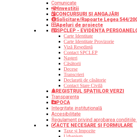
Comunicate
Investiții
CONCURSURI ȘI ANGAJĂRI
Solicitare/Rapoarte Legea 544/20
Apeluri de proiecte
SPCLEP - EVIDENȚA PERSOANEL
Carte Identitate
Carte Identitate Provizorie
Viză Reședință
Contact SPCLEP
Nașteri
Căsătorii
Decese
Transcrieri
Declarații de căsătorie
Contact Stare Civilă
REGISTRUL SPAȚIILOR VERZI
Transparența
POCA
Integritate instituțională
Accesibilitate
Regulament privind aprobarea condițiile 
ACTE NECESARE ȘI FORMULARE
Taxe și Impozite
Urbanism