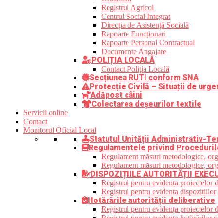
Registrul Agricol
Centrul Social Integrat
Direcția de Asistență Socială
Rapoarte Funcționari
Rapoarte Personal Contractual
Documente Angajare
POLIȚIA LOCALĂ
Contact Poliția Locală
Secțiunea RUTI conform SNA
Protecție Civilă – Situații de urge
Adăpost câini
Colectarea deșeurilor textile
Servicii online
Contact
Monitorul Oficial Local
Statutul Unității Administrativ-Ter
Regulamentele privind Proceduril
Regulament măsuri metodologice, organi
Regulament măsuri metodologice, organi
DISPOZIȚIILE AUTORITĂȚII EXEC
Registrul pentru evidența proiectelor d
Registrul pentru evidența dispozițiilor
Hotărârile autorității deliberative
Registrul pentru evidența proiectelor de
Registrul pentru evidența hotărârilor co