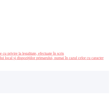
u privire la legalitate, efectuate în scris
ui local și dispozițiilor primarului, numai în cazul celor cu caracter