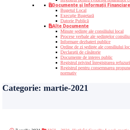
Documente și Informații Financiar
Bugetul Local
Execuție Bugetară
Datorie Publică
Alte Documente
Minute ședințe ale consiliului local
Procese verbale ale ședințelor consiliu
Informare dezbateri publice
Ordine de zi ședințe ale consiliului loc
Declarații de căsătorie
Documente de interes public
Registrul privind înregistrarea refuzur
Registrul pentru consemnarea propunerilo
normativ
Categorie:
martie-2021