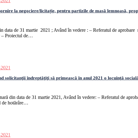
-2021
e la negociere/licitație, pentru partizile de masă lemnoasă, propri
 din data de 31 martie 2021 ; Având în vedere : – Referatul de aprobare 
or – Proiectul de…
-2021
citanţii îndreptăţiţi să primească în anul 2021 o locuinţă socială și
rdinară din data de 31 martie 2021, Având în vedere: – Referatul de aprob
ul de hotărâre…
-2021