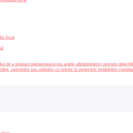
e
lui local
al
ilor de a semna/contrasemna/aviza actele administrative precum obiecțiile c
r, sugestiilor sau opiniilor cu privire la proiectele hotărârilor consiliul