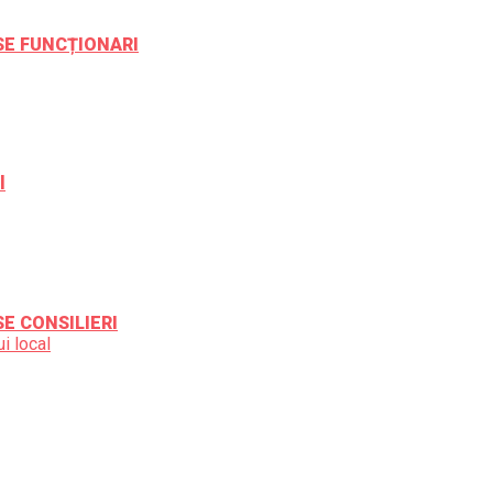
ESE FUNCȚIONARI
l
SE CONSILIERI
i local