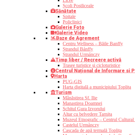
Licee
Școli Postliceale
Sănătate
Spitale
Policlinici
Galerie Foto
Galerie Video
Baze de Agrement
Centru Wellness – Băile Banffy
Ștrandul Bánffy
Ștrandul Urmánczy
Timp liber / Recreere activă
Trasee turistice şi cicloturistice
Centrul Național de Informare si P
Harta
PUG-GIS
Harta digitală a municipiului Toplița
Turism
Mânăstirea Sf. Ilie
Manastirea Doamnei
Schitul Gura Izvorului
Altar cu belvedere Tarnița
Muzeul Etnografic – Centrul Cultural 
Castelul Urmánczy
Cascada de apă termală Toplița