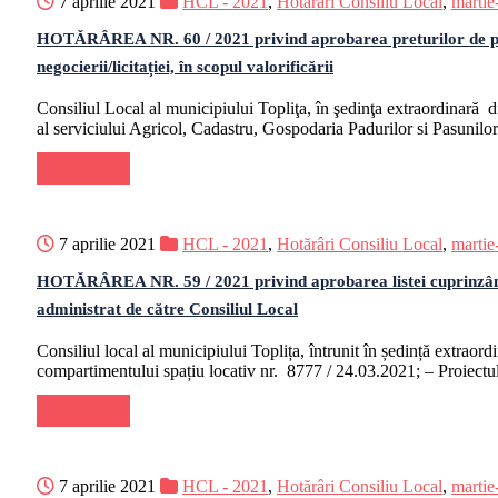
7 aprilie 2021
HCL - 2021
,
Hotărâri Consiliu Local
,
martie
HOTǍRÂREA NR. 60 / 2021 privind aprobarea preturilor de pornir
negocierii/licitației, în scopul valorificării
Consiliul Local al municipiului Topliţa, în şedinţa extraordinară
al serviciului Agricol, Cadastru, Gospodaria Padurilor si Pasunil
Continue
7 aprilie 2021
HCL - 2021
,
Hotărâri Consiliu Local
,
martie
HOTĂRÂREA NR. 59 / 2021 privind aprobarea listei cuprinzând soli
administrat de către Consiliul Local
Consiliul local al municipiului Toplița, întrunit în ședință extrao
compartimentului spațiu locativ nr. 8777 / 24.03.2021; – Proiect
Continue
7 aprilie 2021
HCL - 2021
,
Hotărâri Consiliu Local
,
martie