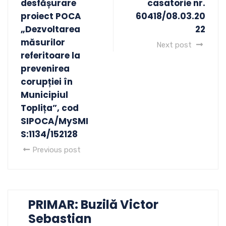
desfășurare
casatorie nr.
proiect POCA
60418/08.03.20
„Dezvoltarea
22
măsurilor
Next post
referitoare la
prevenirea
corupției în
Municipiul
Toplița”, cod
SIPOCA/MySMI
S:1134/152128
Previous post
PRIMAR: Buzilă Victor
Sebastian