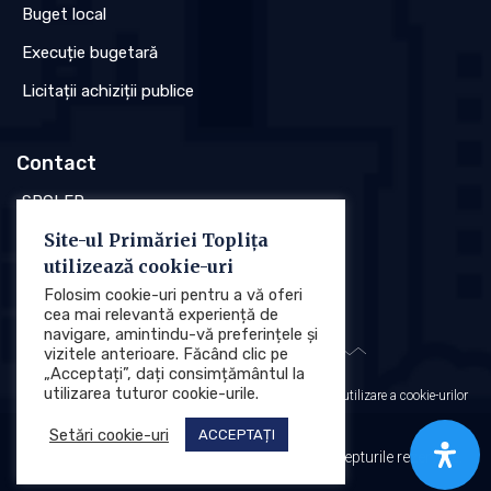
Buget local
Execuție bugetară
Licitații achiziții publice
Contact
SPCLEP
Site-ul Primăriei Toplița
Stare civilă
utilizează cookie-uri
Poliția locală
Folosim cookie-uri pentru a vă oferi
cea mai relevantă experiență de
navigare, amintindu-vă preferințele și
vizitele anterioare. Făcând clic pe
„Acceptați”, dați consimțământul la
utilizarea tuturor cookie-urile.
Protecția datelor cu caracter personal (GDPR)
Politica de utilizare a cookie-urilor
Setări cookie-uri
ACCEPTAȚI
Primăria Municipiului Toplița © 2025. Toate drepturile rezervate.